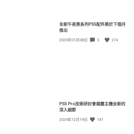
全新午夜黑系列PS5配件將於下個月
推出
發
2025年01月08日
5
274
佈
日
期:
View
and
download
image
PS5 Pro技術研討會揭露主機全新的
深入細節
發
2024年12月19日
141
佈
日