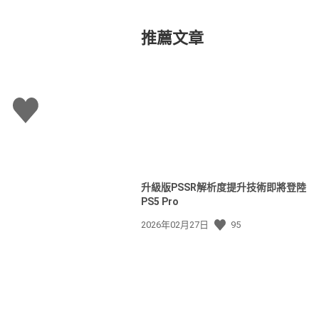
推薦文章
讚
升級版PSSR解析度提升技術即將登陸
PS5 Pro
發
2026年02月27日
95
佈
日
期: