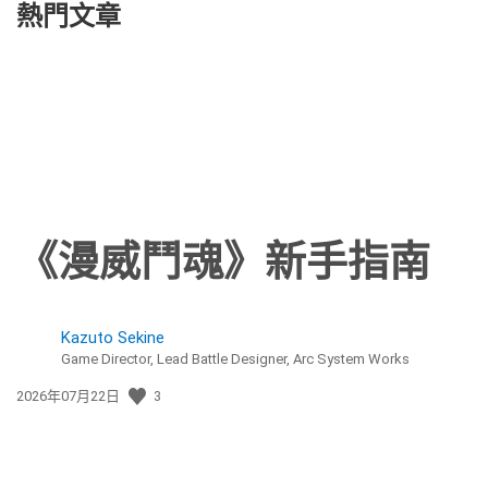
熱門文章
《漫威鬥魂》新手指南
Kazuto Sekine
Game Director, Lead Battle Designer, Arc System Works
發
2026年07月22日
3
佈
日
期: