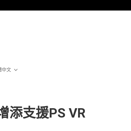
體中文
ect
rent
ion:
ion
月增添支援PS VR