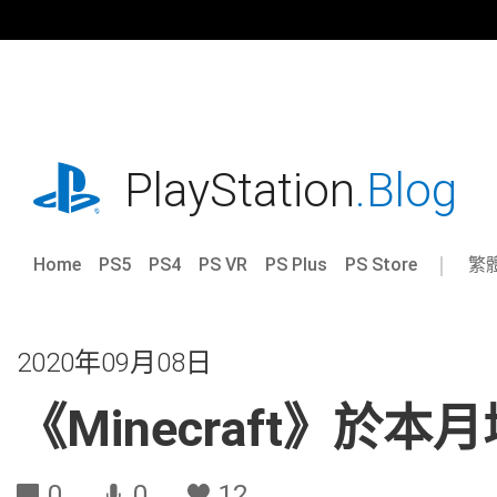
跳
往
內
容
playstation.com
PlayStation
.Blog
Home
PS5
PS4
PS VR
PS Plus
PS Store
繁
Sel
Cur
a
reg
reg
2020年09月08日
《Minecraft》於本
0
0
12