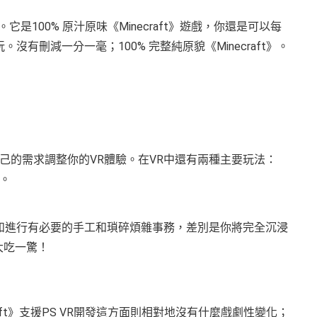
。它是100% 原汁原味《Minecraft》遊戲，你還是可以每
玩。沒有刪減一分一毫；100% 完整純原貌《Minecraft》。
己的需求調整你的VR體驗。在VR中還有兩種主要玩法：
。
處移動和進行有必要的手工和瑣碎煩雜事務，差別是你將完全沉浸
大吃一驚！
craft》支援PS VR開發這方面則相對地沒有什麼戲劇性變化；