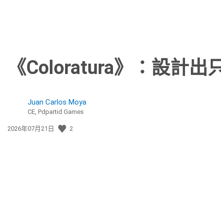
《Coloratura》：設
Juan Carlos Moya
CE, Pdpartid Games
發
2026年07月21日
2
佈
日
期: