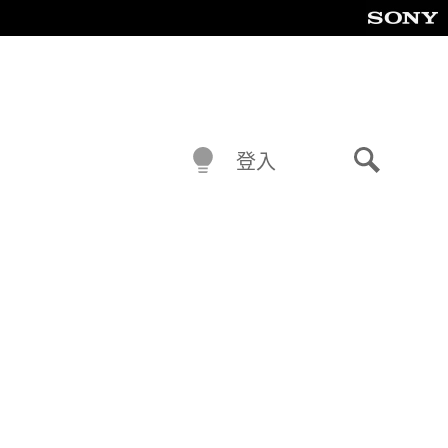
登入
搜
尋