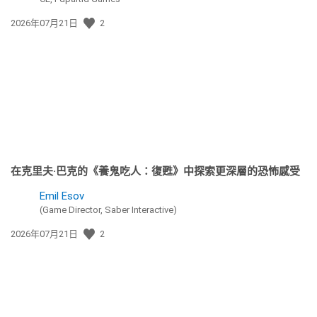
發
2026年07月21日
2
佈
日
期:
在克里夫·巴克的《養鬼吃人：復甦》中探索更深層的恐怖感受
Emil Esov
(Game Director, Saber Interactive)
發
2026年07月21日
2
佈
日
期: