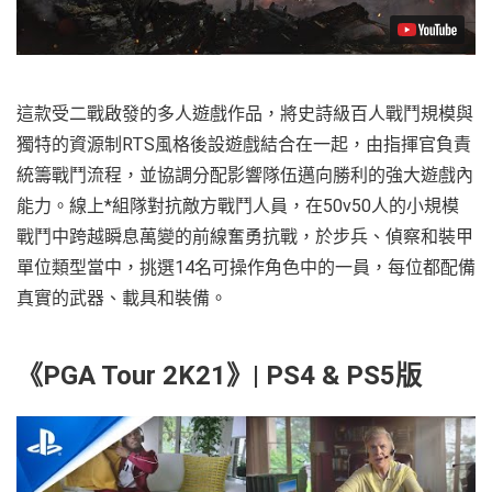
這款受二戰啟發的多人遊戲作品，將史詩級百人戰鬥規模與
獨特的資源制RTS風格後設遊戲結合在一起，由指揮官負責
統籌戰鬥流程，並協調分配影響隊伍邁向勝利的強大遊戲內
能力。線上*組隊對抗敵方戰鬥人員，在50v50人的小規模
戰鬥中跨越瞬息萬變的前線奮勇抗戰，於步兵、偵察和裝甲
單位類型當中，挑選14名可操作角色中的一員，每位都配備
真實的武器、載具和裝備。
《PGA Tour 2K21》| PS4 & PS5版