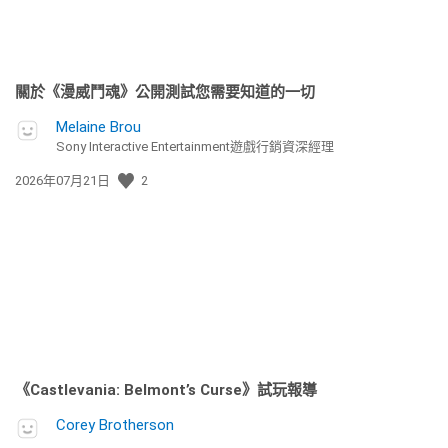
關於《漫威鬥魂》公開測試您需要知道的一切
Melaine Brou
Sony Interactive Entertainment遊戲行銷資深經理
發
2026年07月21日
2
佈
日
期:
《Castlevania: Belmont’s Curse》試玩報導
Corey Brotherson