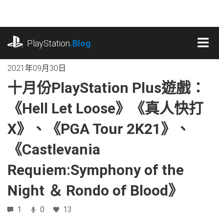
跳
往
內
playstation.com
容
PlayStation
.Blog
MEN
2021年09月30日
十月份PlayStation Plus遊戲：
《Hell Let Loose》《真人快打
X》、《PGA Tour 2K21》、
《Castlevania
Requiem:Symphony of the
Night ＆ Rondo of Blood》
1
0
13