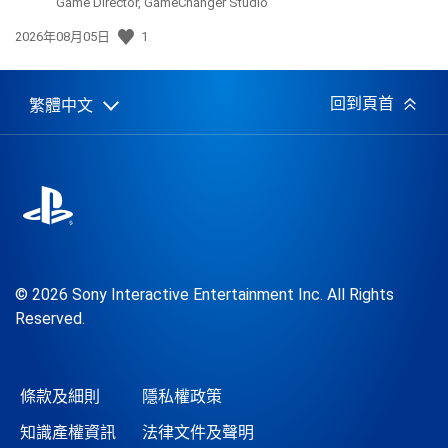
Game Director, GameChanger Studio
發
2026年08月05日
1
佈
日
期:
回到頁首
繁體中文
Select
Current
a
region:
region
© 2026 Sony Interactive Entertainment Inc. All Rights
Reserved.
條款及細則
隱私權政策
知識產權資訊
法律文件及聲明