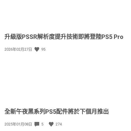
升級版PSSR解析度提升技術即將登陸PS5 Pro
發
2026年02月27日
95
佈
日
期:
全新午夜黑系列PS5配件將於下個月推出
發
2025年01月08日
5
274
佈