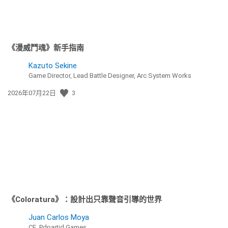
《漫威鬥魂》新手指南
Kazuto Sekine
Game Director, Lead Battle Designer, Arc System Works
發
2026年07月22日
3
佈
日
期:
《Coloratura》：設計出只靠聲音引導的世界
Juan Carlos Moya
CE, Pdpartid Games