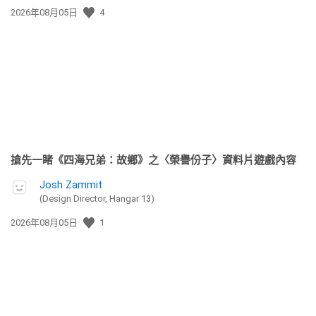
發
2026年08月05日
4
佈
日
期:
搶先一睹《四海兄弟：故鄉》之〈榮譽份子〉資料片遊戲內容
Josh Zammit
(Design Director, Hangar 13)
發
2026年08月05日
1
佈
日
期: