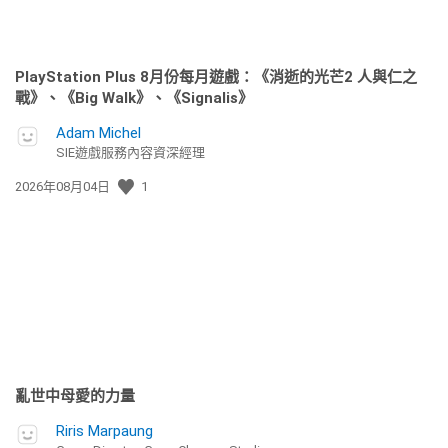
PlayStation Plus 8月份每月遊戲：《消逝的光芒2 人與仁之
戰》、《Big Walk》、《Signalis》
Adam Michel
SIE遊戲服務內容資深經理
發
2026年08月04日
1
佈
日
期:
亂世中母愛的力量
Riris Marpaung