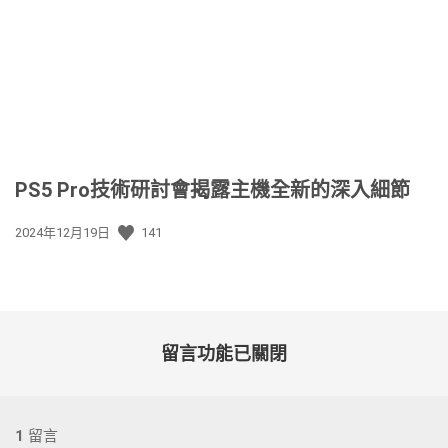
日
期:
PS5 Pro技術研討會揭露主機全新的深入細節
發
2024年12月19日
141
佈
日
期:
留言功能已關閉
1
留言