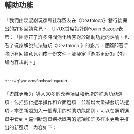
輔助功能
「我們由衷感謝玩家和社群盟友在《Deathloop》發行後提
出的許多回饋意見，」UI/UX首席設計師Yoann Bazoge表
示：「團隊花了許多時間消化所有對於輔助功能的評論，也
看了玩家解說無法遊玩《Deathloop 》的影片，便隨即著手
將所有回饋意見列成一份文件，並擬定『遊戲更新3』的追
加內容規劃。」
https://gfycat.com/fondsparklingauklet
「遊戲更新3」導入30多個改善項目和新增的輔助功能選
項，包括強化選單操作和介面選項，並新增大量遊戲玩法選
項。本更新還加入一個專用的輔助功能類別，可以在選項選
單中看到。這個新選單總括既有的選項和許多在本更新中推
出的新選項，內容如下：