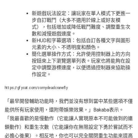
新遊戲玩法設定：讓玩家在單人模式下更進一
步自訂戰鬥（大多不適用於線上或好友模
式），包括增加或降低戰鬥難度、調整重生次
數和減慢遊戲速度。
新HUD和字幕選項：包括自訂各種文字與圖形
元素的大小、不透明度和顏色。
簡化選單操作方式：允許使用控制器上的方向
按鈕來上下瀏覽選單列表。玩家也將能夠在設
定中調整游標速度，以便透過控制器來協助操
作設定。
https://gfycat.com/cornydeadcranefly
「最早開發輔助功能時，我們並沒有想到當中某些選項不僅
能供所有玩家使用，還附帶娛樂效果，」Bakaba表示。
「我最喜歡的是慢動作（它能讓人實現原本不可能做到的連
鎖動作）和重生次數（它能讓你在無限設定下勇於嘗試而不
必擔心後果）。相反地，你也可以完全關閉重生功能來提高