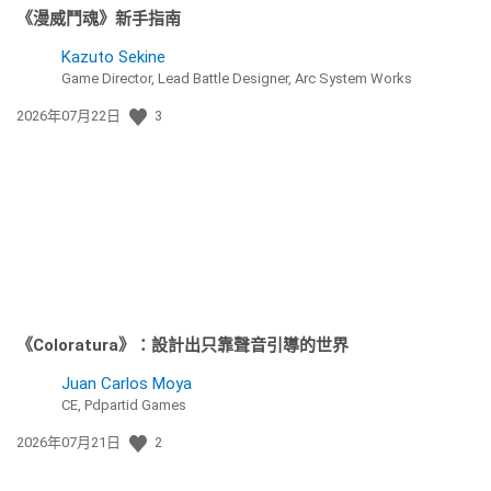
《漫威鬥魂》新手指南
Kazuto Sekine
Game Director, Lead Battle Designer, Arc System Works
發
2026年07月22日
3
佈
日
期:
《Coloratura》：設計出只靠聲音引導的世界
Juan Carlos Moya
CE, Pdpartid Games
發
2026年07月21日
2
佈
日