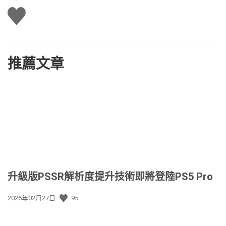
讚
推薦文章
升級版PSSR解析度提升技術即將登陸PS5 Pro
發
2026年02月27日
95
佈
日
期: