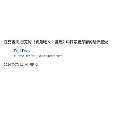
期:
在克里夫·巴克的《養鬼吃人：復甦》中探索更深層的恐怖感受
Emil Esov
(Game Director, Saber Interactive)
發
2026年07月21日
2
佈
日
期: