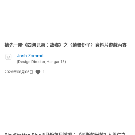
搶先一睹《四海兄弟：故鄉》之〈榮譽份子〉資料片遊戲內容
Josh Zammit
(Design Director, Hangar 13)
發
2026年08月05日
1
佈
日
期: