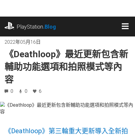
跳
往
內
playstation.com
容
PlayStation
.Blog
MEN
2022年05月16日
《Deathloop》最近更新包含新
輔助功能選項和拍照模式等內
容
0
0
6
《Deathloop》第三輪重大更新導入全新拍