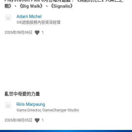
PlayStation Plus 8月份每月遊戲：《消逝的光芒2 人與仁之
戰》、《Big Walk》、《Signalis》
Adam Michel
SIE遊戲服務內容資深經理
發
2026年08月04日
1
佈
日
期:
亂世中母愛的力量
Riris Marpaung
Game Director, GameChanger Studio
發
2026年08月05日
1
佈
日