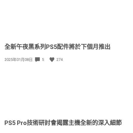
全新午夜黑系列PS5配件將於下個月推出
發
2025年01月08日
5
274
佈
日
期:
PS5 Pro技術研討會揭露主機全新的深入細節