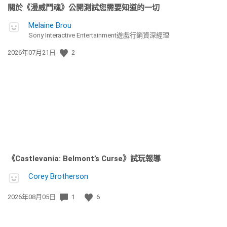
關於《漫威鬥魂》公開測試您需要知道的一切
Melaine Brou
Sony Interactive Entertainment遊戲行銷資深經理
發
2026年07月21日
2
佈
日
期:
《Castlevania: Belmont’s Curse》試玩報導
Corey Brotherson
發
2026年08月05日
1
6
佈
日
期: