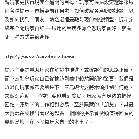
鍋玩家更快實現完全通關的目標。玩家可透過設定選單來啟
用各種提示，包括要前往何處、如何破解各島嶼的謎題、以
及如何找到「朋友」這遊戲裡最難發現的機密類型。提示系
統完全隨玩家自訂——啟用的程度多寡全憑玩家喜好，就看
哪一種方式最適合你！
https://gfycat.com/sorrowfulshorthapuka
提示主要是幫助玩家在解謎中推進、或確認你的思路正確，
而不去剝奪玩家自己從抽絲剝繭中豁然開朗的驚喜。我們是
透過向玩家顯示要到達下一座島嶼需要將木頭推倒在何處，
來做到這點——通常只要能看到終局，玩家就有足夠的把握
回推，讓剩下的工作相對容易。至於隱藏的「朋友」，其最
大挑戰在於找出著眼的起點，相關的提示會標顯值得回看的
幾個島嶼，剩下就靠玩家自己的本事了。