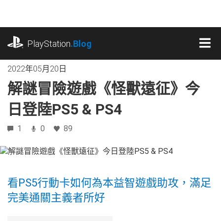
跳
往
內
playstation.com
容
PlayStation
.Blog
MEN
2022年05月20日
解謎冒險遊戲《怪獸遠征》今
日登陸PS5 & PS4
1
0
89
看PS5行動卡如何為本益智遊戲助攻，滿足
完美通關主義者所好