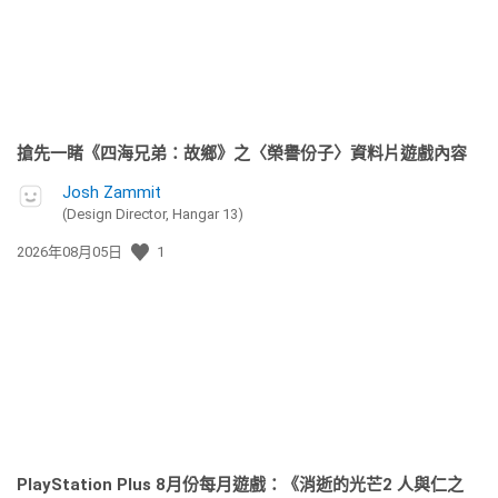
搶先一睹《四海兄弟：故鄉》之〈榮譽份子〉資料片遊戲內容
Josh Zammit
(Design Director, Hangar 13)
發
2026年08月05日
1
佈
日
期:
PlayStation Plus 8月份每月遊戲：《消逝的光芒2 人與仁之