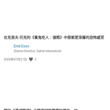
在克里夫·巴克的《養鬼吃人：復甦》中探索更深層的恐怖感受
Emil Esov
(Game Director, Saber Interactive)
發
2026年07月21日
2
佈
日
期: