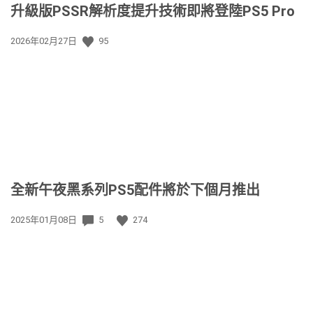
升級版PSSR解析度提升技術即將登陸PS5 Pro
發
2026年02月27日
95
佈
日
期:
全新午夜黑系列PS5配件將於下個月推出
發
2025年01月08日
5
274
佈
日
期: