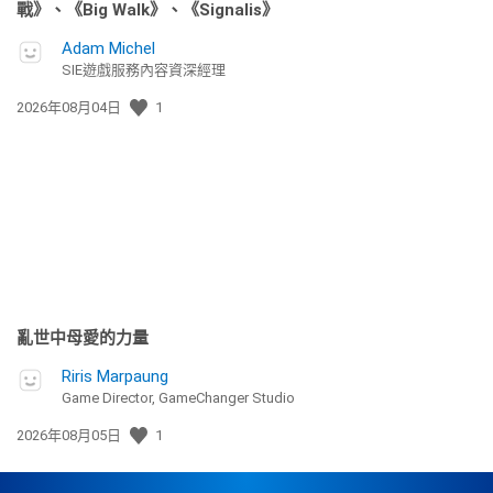
戰》、《Big Walk》、《Signalis》
Adam Michel
SIE遊戲服務內容資深經理
發
2026年08月04日
1
佈
日
期:
亂世中母愛的力量
Riris Marpaung
Game Director, GameChanger Studio
發
2026年08月05日
1
佈
日