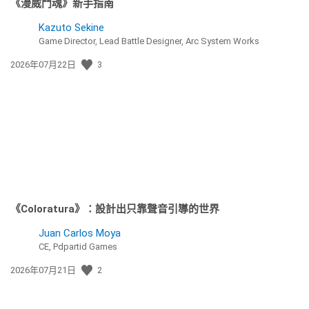
《漫威鬥魂》新手指南
Kazuto Sekine
Game Director, Lead Battle Designer, Arc System Works
發
2026年07月22日
3
佈
日
期:
《Coloratura》：設計出只靠聲音引導的世界
Juan Carlos Moya
CE, Pdpartid Games
發
2026年07月21日
2
佈
日
期: