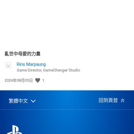
日
期:
亂世中母愛的力量
Riris Marpaung
Game Director, GameChanger Studio
發
2026年08月05日
1
佈
日
期:
回到頁首
繁體中文
Select
Current
a
region:
region