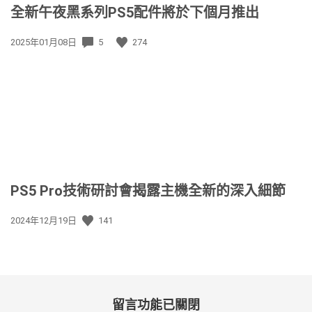
全新午夜黑系列PS5配件將於下個月推出
發
2025年01月08日
5
274
佈
日
期:
PS5 Pro技術研討會揭露主機全新的深入細節
發
2024年12月19日
141
佈
日
期:
留言功能已關閉