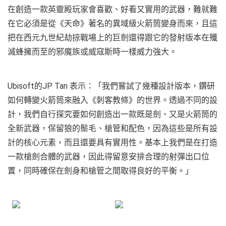
在創造一款英靈殿玩家會喜歡、好看又實用的武器，難就難
在它必須是從《天命》著名的異域級火箭筒變身而來，且這
把在西元九世紀劫掠戰場上的巨劍還得跟它的發射版本在殲
滅蜂擁而至的邪魔族或威寇斯時一樣威力強大。
Ubisoft的JP Tan 表示：「我們嘗試了幾種設計版本，鑽研
如何轉變火箭筒來融入《刺客教條》的世界。透過不同的設
計，我們自行探究要如何創造出一款既是劍、又是火箭筒的
全新武器，保留狼的鬃毛、槍管和配色，因為這些是所有設
計的核心元素，而且還要具有實用性。基本上我們是在打造
一款槍劍合體的武器，因此得留意安排合理的射彈出口位
置，同時確保在劍身和槍管之間取得良好的平衡。」