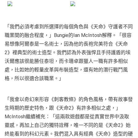
「我們必須考慮到所選擇的每個角色與《天命》守護者不同
職業間的融合程度，」Bungie的Ian McIntosh解釋。「很容
易想像阿爾泰是一名術士，因為他的長袍完美符合《天命
2》裡典型的術士造型。我們認為外表強悍且手持護盾的埃
沃爾應該很能勝任泰坦，而卡珊卓跟獵人一職有許多相似
處，比如她的輕量皮革與布裝造型，還有她的潛行戰鬥風
格，所以很適合該職業。」
「我會以奇幻來形容《刺客教條》的角色風格，帶有故事發
生時期的歷史特色，跟《天命2》有許多相似之處，」
McIntosh繼續補充：「這兩款遊戲都是從真實世界中汲取
靈感，再加上自己的獨特詮釋，唯一不同的是《天命2》始
終能看到的科幻元素。我們混入具有經典《天命》造型的硬