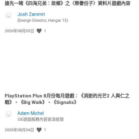
搶先一睹《四海兄弟：故鄉》之〈榮譽份子〉資料片遊戲內容
Josh Zammit
(Design Director, Hangar 13)
發
2026年08月05日
1
佈
日
期:
PlayStation Plus 8月份每月遊戲：《消逝的光芒2 人與仁之
戰》、《Big Walk》、《Signalis》
Adam Michel
SIE遊戲服務內容資深經理
發
2026年08月04日
1
佈