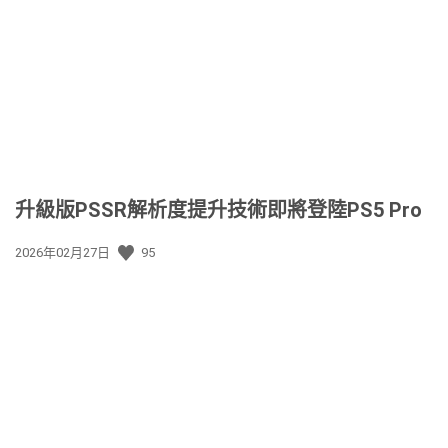
升級版PSSR解析度提升技術即將登陸PS5 Pro
發
2026年02月27日
95
佈
日
期: