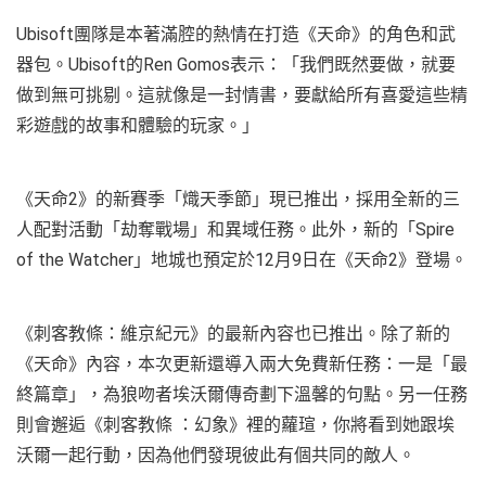
Ubisoft團隊是本著滿腔的熱情在打造《天命》的角色和武
器包。Ubisoft的Ren Gomos表示：「我們既然要做，就要
做到無可挑剔。這就像是一封情書，要獻給所有喜愛這些精
彩遊戲的故事和體驗的玩家。」
《天命2》的新賽季「熾天季節」現已推出，採用全新的三
人配對活動「劫奪戰場」和異域任務。此外，新的「Spire
of the Watcher」地城也預定於12月9日在《天命2》登場。
《刺客教條：維京紀元》的最新內容也已推出。除了新的
《天命》內容，本次更新還導入兩大免費新任務：一是「最
終篇章」，為狼吻者埃沃爾傳奇劃下溫馨的句點。另一任務
則會邂逅《刺客教條 ：幻象》裡的蘿瑄，你將看到她跟埃
沃爾一起行動，因為他們發現彼此有個共同的敵人。