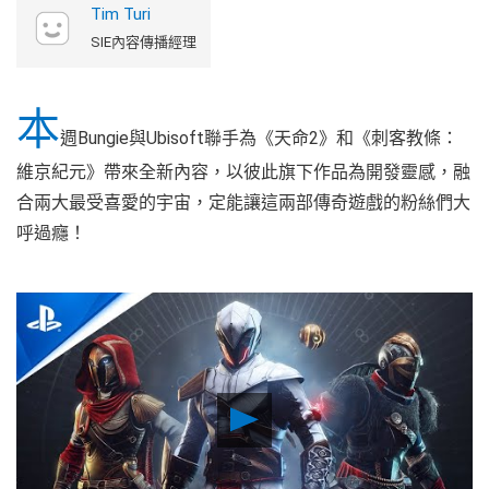
Tim Turi
SIE內容傳播經理
本
週Bungie與Ubisoft聯手為《天命2》和《刺客教條：
維京紀元》帶來全新內容，以彼此旗下作品為開發靈感，融
合兩大最受喜愛的宇宙，定能讓這兩部傳奇遊戲的粉絲們大
呼過癮！
Play
Video