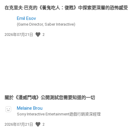
在克里夫·巴克的《養鬼吃人：復甦》中探索更深層的恐怖感受
Emil Esov
(Game Director, Saber Interactive)
發
2026年07月21日
2
佈
日
期:
關於《漫威鬥魂》公開測試您需要知道的一切
Melaine Brou
Sony Interactive Entertainment遊戲行銷資深經理
發
2026年07月21日
2
佈
日