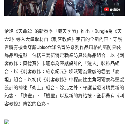
恰逢《天命2》的新賽季「熾天季節」推出，Bungie為《天
命2》導入大量取材自《刺客教條》宇宙的全新內容。守護
者將有機會穿戴Ubisoft知名冒險系列作品風格的新防具裝
飾品和造型，包括三套新特定職業防具裝飾品組合：以《刺
客教條：奧德賽》卡珊卓為靈感設計的「獵人」裝飾品組
合、以《刺客教條：維京紀元》埃沃爾為靈感的霸氣「泰
坦」組合、以初代《刺客教條》中標誌性主角阿爾泰為靈感
設計的神祕「術士」組合。除此之外，守護者還可購買新的
船隻、「快雀」、「機靈」以及新的終結技，全都帶有《刺
客教條》傳說的色彩。