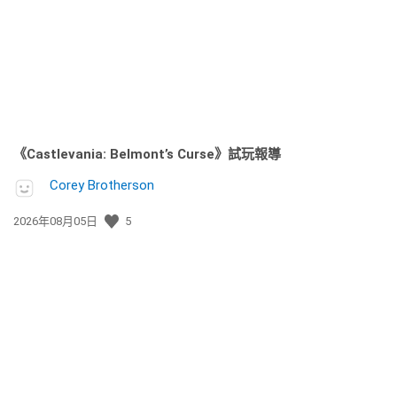
期:
《Castlevania: Belmont’s Curse》試玩報導
Corey Brotherson
發
2026年08月05日
5
佈
日
期: