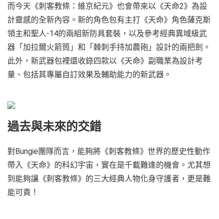
而今天《刺客教條：維京紀元》也會帶來以《天命2》為設
計靈感的全新內容。新的角色包有主打《天命》角色薩克斯
領主和聖人-14的兩組新防具套裝，以及參考經典異域級武
器「加拉爾火箭筒」和「棘刺手持加農砲」設計的兩把劍。
此外，新武器包裡還收錄四款以《天命》副職業為設計考
量、包括其專屬自訂效果及輔助能力的新武器。
過去與未來的交錯
對Bungie團隊而言，能夠將《刺客教條》世界的歷史性動作
帶入《天命》的科幻宇宙，實在是千載難逢的機會。尤其想
到能夠讓《刺客教條》的三大經典人物化身守護者，更是難
能可貴！