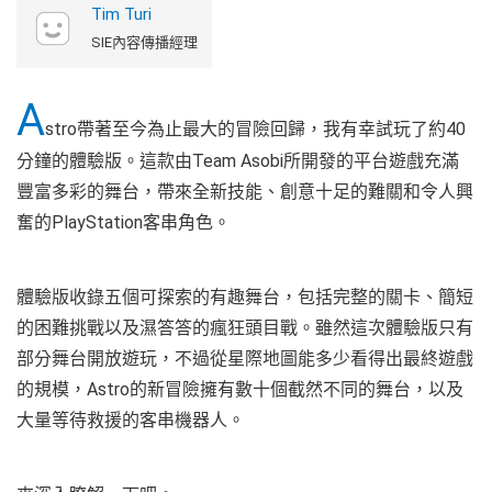
Tim Turi
SIE內容傳播經理
A
stro帶著至今為止最大的冒險回歸，我有幸試玩了約40
分鐘的體驗版。這款由Team Asobi所開發的平台遊戲充滿
豐富多彩的舞台，帶來全新技能、創意十足的難關和令人興
奮的PlayStation客串角色。
體驗版收錄五個可探索的有趣舞台，包括完整的關卡、簡短
的困難挑戰以及濕答答的瘋狂頭目戰。雖然這次體驗版只有
部分舞台開放遊玩，不過從星際地圖能多少看得出最終遊戲
的規模，Astro的新冒險擁有數十個截然不同的舞台，以及
大量等待救援的客串機器人。