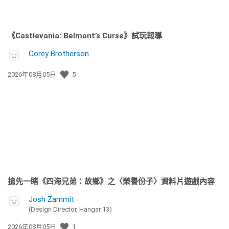
《Castlevania: Belmont’s Curse》試玩報導
Corey Brotherson
發
2026年08月05日
5
佈
日
期:
搶先一睹《四海兄弟：故鄉》之〈榮譽份子〉資料片遊戲內容
Josh Zammit
(Design Director, Hangar 13)
發
2026年08月05日
1