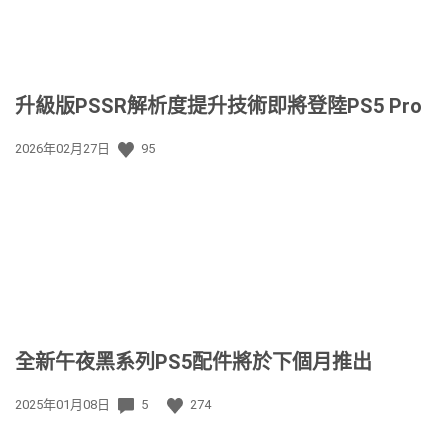
升級版PSSR解析度提升技術即將登陸PS5 Pro
發
2026年02月27日
95
佈
日
期:
全新午夜黑系列PS5配件將於下個月推出
發
2025年01月08日
5
274
佈
日