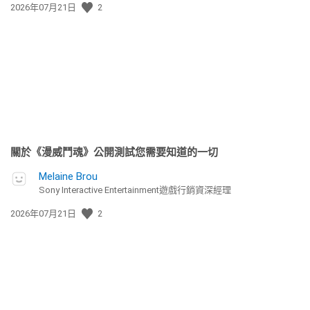
發
2026年07月21日
2
佈
日
期:
關於《漫威鬥魂》公開測試您需要知道的一切
Melaine Brou
Sony Interactive Entertainment遊戲行銷資深經理
發
2026年07月21日
2
佈
日
期: