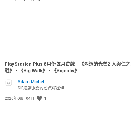
佈
日
期:
PlayStation Plus 8月份每月遊戲：《消逝的光芒2 人與仁之
戰》、《Big Walk》、《Signalis》
Adam Michel
SIE遊戲服務內容資深經理
發
2026年08月04日
1
佈
日
期: