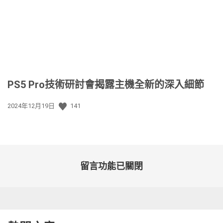
期:
PS5 Pro技術研討會揭露主機全新的深入細節
發
2024年12月19日
141
佈
日
期:
留言功能已關閉