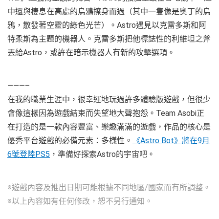
中還與棲息在高處的烏鴉擦身而過（其中一隻像是奧丁的烏
鴉，散發著空靈的綠色光芒）。Astro遇見以克雷多斯和阿
特柔斯為主題的機器人。克雷多斯把他標誌性的利維坦之斧
丟給Astro，或許在暗示機器人有新的攻擊選項。
———–
在我的職業生涯中，很幸運地玩過許多體驗版遊戲，但很少
會像這樣因為遊戲結束而失望地大聲抱怨。Team Asobi正
在打造的是一款內容豐富、樂趣滿滿的遊戲，作品的核心是
優秀平台遊戲的必備元素：多樣性。
《Astro Bot》將在9月
6號登陸PS5
，準備好探索Astro的宇宙吧。
※遊戲內容及推出日期可能根據不同地區/國家而有所調整。
※以上內容如有任何修改，恕不另行通知。