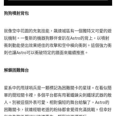
狗狗噴射背包
就像空中花園的充氣技能，飆速城區有一個獨特又可愛的遊
玩機制。一隻新的機器狗夥伴會趴在Astro的背上，以噴射
衝刺動能使出效果絕佳的攻擊和空中橫向衝刺。這個強力衝
刺也讓Astro可以衝破特定的牆面來繼續推進。
解鎖困難舞台
星系中的甩球哨兵是一顆標記為困難關卡的星球。在看似簡
單的簡短關卡裡，多個平台都有甩著鐵鍊尖刺鐵球武器的敵
人。別被這個外表可愛、相對偏短的舞台給騙了，Astro的
困難關卡，就連經驗老道的粉絲都會覺得充滿挑戰。但幸好