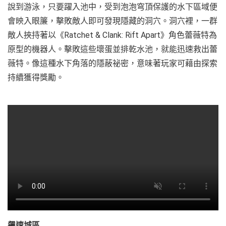
說到游泳，只要躍入池中，受到泡泡穹頂保護的水下區域便
會映入眼簾，擊敗敵人即可發現隱藏的洞穴。洞穴裡，一群
敵人挾持著以《Ratchet & Clank: Rift Apart》角色蕾薇特為
原型的機器人。擊敗這些壞蛋並排乾水池，就能迅速救出蕾
薇特。像這種水下角落的隱蔽祕密，意味著玩家可藉由探索
持續獲得獎勵。
飆速城區