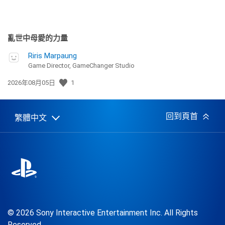
亂世中母愛的力量
Riris Marpaung
Game Director, GameChanger Studio
發
2026年08月05日
1
佈
日
期:
回到頁首
繁體中文
Select
Current
a
region:
region
© 2026 Sony Interactive Entertainment Inc. All Rights
Reserved.