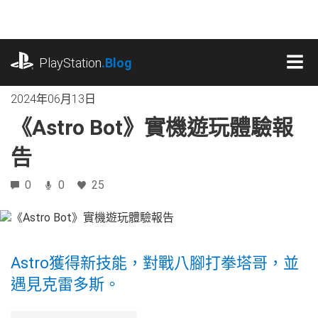
跳
往
內
playstation.com
容
PlayStation
.Blog
MEN
2024年06月13日
《Astro Bot》實機遊玩體驗報
告
0
0
25
Astro獲得新技能，對戰八腳打拳塔哥，並
遇見克雷多斯。