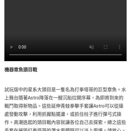
機器章魚頭目戰
試玩版中的星系大頭目是一隻名為打拳塔哥的巨型章魚。水
上舞台隨著Astro降落在一艘沉船拉開序幕，為即將到來的
戰鬥取得新物品。這些延伸青蛙拳擊手套讓Astro可以從遠
處發動攻擊，利用抓握點擺盪，或抓住柱子進行彈弓式操
作。高潮迭起的頭目戰內容就讓各位自己去探索，總之這些
手套在摧毀打拳塔哥的潛水面鏡時可以派上用場。請放心，