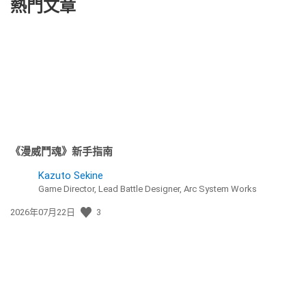
熱門文章
《漫威鬥魂》新手指南
Kazuto Sekine
Game Director, Lead Battle Designer, Arc System Works
發
2026年07月22日
3
佈
日
期: