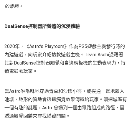
的樂趣。
DualSense控制器所營造的沉浸體驗
2020年，《Astro’s Playroom》作為PS5遊戲主機發行時的
內建遊戲，向玩家介紹這款遊戲主機。Team Asobi憑藉著
其對DualSense控制器觸覺和自適應板機的生動表現力，持
續驚豔著玩家。
當Astro咻咻咻地穿過青草和沙礫小徑，或撲通一聲地躍入
池塘，地形的質地會透過觸覺效果傳遞給玩家。飆速城區有
一個有趣的謎題，Astro會遇到一個由電路組成的路徑，需
透過觸覺回饋來尋找隱藏開關。