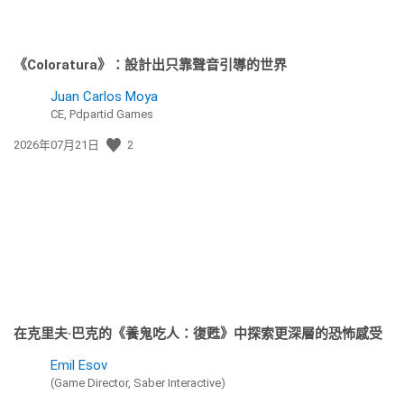
《Coloratura》：設計出只靠聲音引導的世界
Juan Carlos Moya
CE, Pdpartid Games
發
2026年07月21日
2
佈
日
期:
在克里夫·巴克的《養鬼吃人：復甦》中探索更深層的恐怖感受
Emil Esov
(Game Director, Saber Interactive)