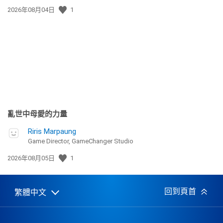
發
2026年08月04日
1
佈
日
期:
亂世中母愛的力量
Riris Marpaung
Game Director, GameChanger Studio
發
2026年08月05日
1
佈
日
期:
回到頁首
繁體中文
Select
Current
a
region:
region