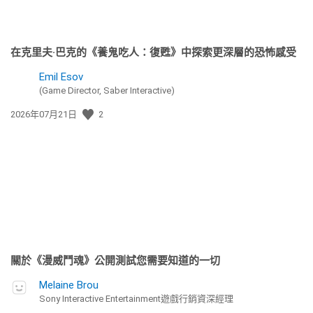
在克里夫·巴克的《養鬼吃人：復甦》中探索更深層的恐怖感受
Emil Esov
(Game Director, Saber Interactive)
發
2026年07月21日
2
佈
日
期:
關於《漫威鬥魂》公開測試您需要知道的一切
Melaine Brou
Sony Interactive Entertainment遊戲行銷資深經理