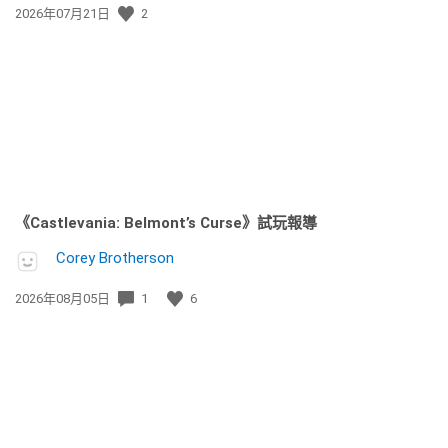
發
2026年07月21日
2
佈
日
期:
《Castlevania: Belmont’s Curse》試玩報導
Corey Brotherson
發
2026年08月05日
1
6
佈
日
期: