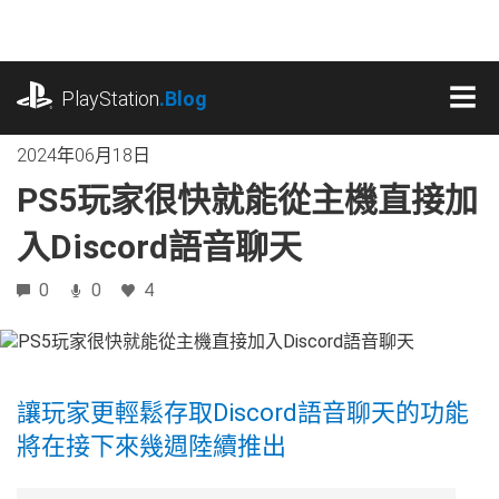
跳
往
內
playstation.com
容
PlayStation
.Blog
MEN
2024年06月18日
PS5玩家很快就能從主機直接加
入Discord語音聊天
0
0
4
讓玩家更輕鬆存取Discord語音聊天的功能
將在接下來幾週陸續推出