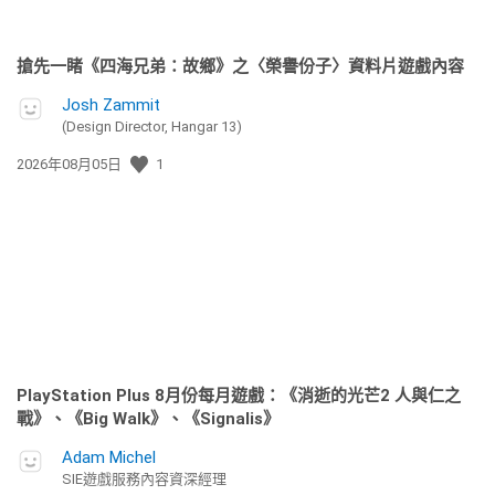
搶先一睹《四海兄弟：故鄉》之〈榮譽份子〉資料片遊戲內容
Josh Zammit
(Design Director, Hangar 13)
發
2026年08月05日
1
佈
日
期:
PlayStation Plus 8月份每月遊戲：《消逝的光芒2 人與仁之
戰》、《Big Walk》、《Signalis》
Adam Michel
SIE遊戲服務內容資深經理