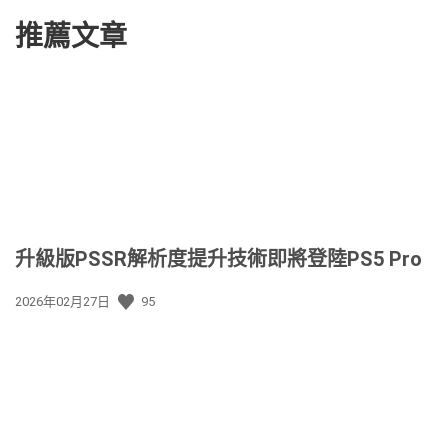
推薦文章
升級版PSSR解析度提升技術即將登陸PS5 Pro
發
2026年02月27日
95
佈
日
期: