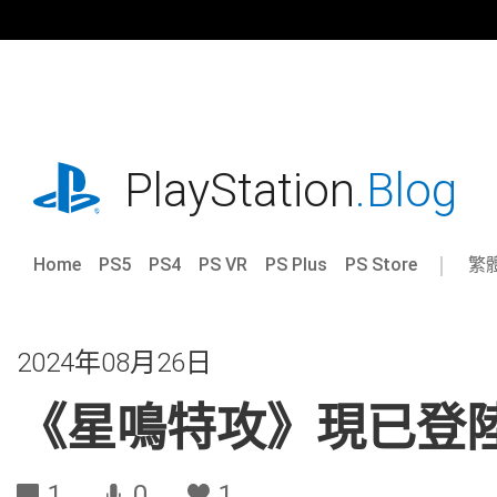
跳
往
內
容
playstation.com
PlayStation
.Blog
Home
PS5
PS4
PS VR
PS Plus
PS Store
繁
Sel
Cur
a
reg
reg
2024年08月26日
《星鳴特攻》現已登陸
1
0
1