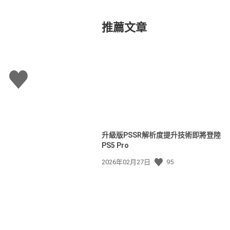
推薦文章
讚
升級版PSSR解析度提升技術即將登陸
PS5 Pro
發
2026年02月27日
95
佈
日
期: