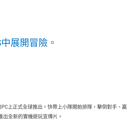
FPS中展開冒險。
和PC上正式全球推出。快帶上小隊開始排隊，擊倒對手、贏
興推出全新的實機遊玩宣傳片。