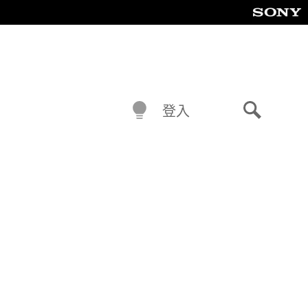
登入
搜
尋