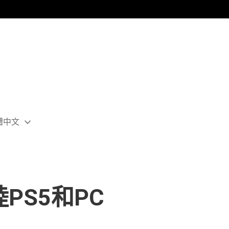
體中文
ect
rent
ion:
ion
PS5和PC