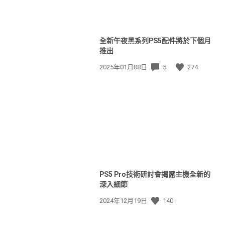
全新午夜黑系列PS5配件將於下個月
推出
發
2025年01月08日
5
274
佈
日
期:
PS5 Pro技術研討會揭露主機全新的
深入細節
發
2024年12月19日
140
佈
日