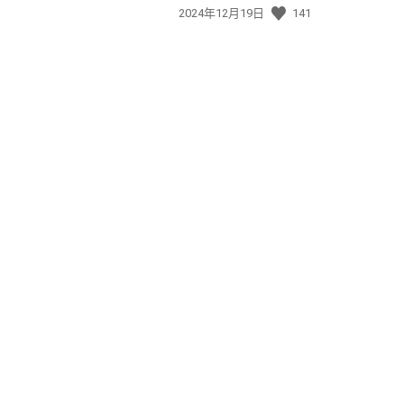
發
2024年12月19日
141
佈
日
期: