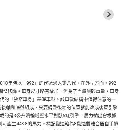
2018年時以「992」的代號邁入第八代。在外型方面，992
的調整修飾。車身尺寸略有增加，但為了盡量減輕重量，車身
代的「狹窄車身」基礎車型。該車款結構中值得注意的一
前後軸和底盤組成，只要調整後軸的位置就能改成後置引擎
載的是3公升渦輪增壓水平對臥6缸引擎。馬力輸出會根據
ra S則可產生443.8的馬力。標配變速箱為8段速雙離合器自手排