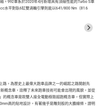
變速箱。992車系於2020年4月新增具有頂級性能的Turbo S車
c水平對臥6缸雙渦輪引擎則能以641/800 Nm（81.6
1948年月獲准上路，為歷史上最偉大跑車品牌之一的崛起之路開創先
推出了全新概念車，詮釋了未來跑車技術可能會出現的風貌，並從
on X」的概念車是款雙人座全電動極致超跑概念車，但實際上
1,200mm高的貼地設計，有著幾乎是雕刻般的大膽線條，證明