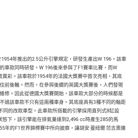
式於1954年推出的2.5公升引擎規定，研發生產出W 196。該車
車款同時研發。W 196後來參與了F1賽車比賽，而W
放異彩。該車款於1954年的法國大獎賽中首次亮相，其底
住前後輪。然而，在參與後續的英國大獎賽後，人們發現
維修。因此從德國大獎賽開始，該車款大部分的時候都是
不過該車款不只有這兩種車身。其底座具有3種不同的軸距
種不同的改款車型。此車款所搭載的引擎採用直列式8缸設
，該引擎能在排氣量達到2,496 cc時產生285的馬
和1955年的F1世界錦標賽中所向披靡，讓胡安‧曼紐爾‧范吉奧連