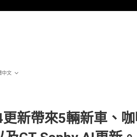
體中文
ect
rent
ion:
ion
54更新帶來5輛新車、