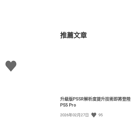
推薦文章
讚
升級版PSSR解析度提升技術即將登陸
PS5 Pro
發
2026年02月27日
95
佈
日
期: