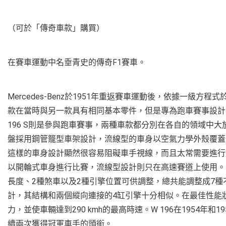
（可於「傳奇車款」購買）
在賽車運動中名垂青史的傳奇F1賽車。
Mercedes-Benz於1951年重返賽車運動後，依據一級方程
款在當時與另一款具有相同基本零件，但是專為跑車賽事設計的
196 S則是參與跑車賽事，兩種車款都分別在各自的領域中大
盤採用鋼管籠型車架設計，流線型的車身以空氣力學外殼覆蓋
這樣的車身設計顯然很容易阻礙車手視線，而且太常需要進行
以開輪式車身進行比賽，流線型設計則只在高速賽道上使用。
長度、2種煞車以及2種引擎位置可供調整，總共能調整成7
計，其結構和兩個縱向連接的4缸引擎十分相似。在最佳性能狀態下
力，並使車輛達到290 kmh的最高時速。W 196在1954年
續兩次獲得冠軍車手的頭銜。