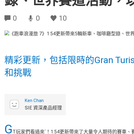
錄、世界賽道活動，以及G
0
0
10
精彩更新，包括限時的Gran Tu
和挑戰
Ken Chan
SIE 資深產品經理
G
T玩家們看過來ˊ！1.54更新帶來了大量令人期待的賽車