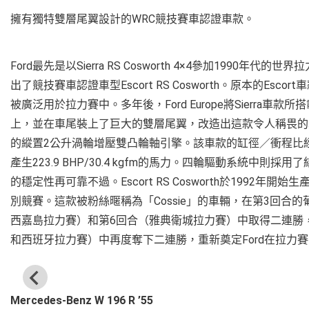
擁有獨特雙層尾翼設計的WRC競技賽車認證車款。
Ford最先是以Sierra RS Cosworth 4×4參加1990
出了競技賽車認證車型Escort RS Cosworth。原本的Esc
被廣泛用於拉力賽中。多年後，Ford Europe將Sierra車
上，並在車尾裝上了巨大的雙層尾翼，改造出這款令人稱畏的車輛
的縱置2公升渦輪增壓雙凸輪軸引擎。該車款的缸徑／衝程比經過
產生223.9 BHP/30.4 kgfm的馬力。四輪驅動系統
的穩定性再可靠不過。Escort RS Cosworth於1992
別競賽。這款被粉絲暱稱為「Cossie」的車輛，在第3回合
西嘉島拉力賽）和第6回合（雅典衛城拉力賽）中取得二連勝，
和西班牙拉力賽）中再度奪下二連勝，重新奠定Ford在拉力
Mercedes-Benz W 196 R ’55