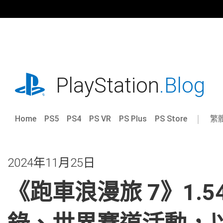
跳
往
內
容
playstation.com
PlayStation
.Blog
Home
PS5
PS4
PS VR
PS Plus
PS Store
繁
Sel
Cur
a
reg
reg
2024年11月25日
《跑車浪漫旅 7》1.