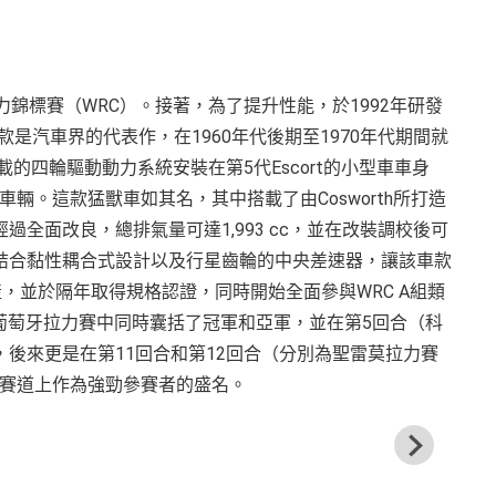
年代的世界拉力錦標賽（WRC）。接著，為了提升性能，於1992年研發
ort車款是汽車界的代表作，在1960年代後期至1970年代期間就
款所搭載的四輪驅動動力系統安裝在第5代Escort的小型車車身
。這款猛獸車如其名，其中搭載了由Cosworth所打造
全面改良，總排氣量可達1,993 cc，並在改裝調校後可
中則採用了結合黏性耦合式設計以及行星齒輪的中央差速器，讓該車款
年開始生產，並於隔年取得規格認證，同時開始全面參與WRC A組類
的葡萄牙拉力賽中同時囊括了冠軍和亞軍，並在第5回合（科
後來更是在第11回合和第12回合（分別為聖雷莫拉力賽
賽賽道上作為強勁參賽者的盛名。