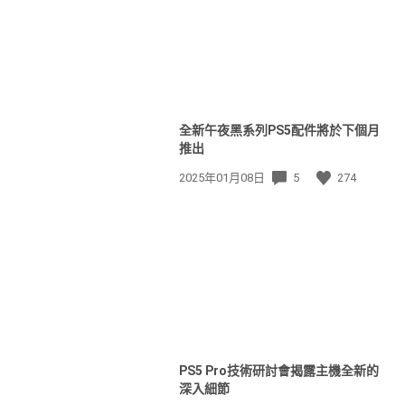
全新午夜黑系列PS5配件將於下個月
推出
發
2025年01月08日
5
274
佈
日
期:
PS5 Pro技術研討會揭露主機全新的
深入細節