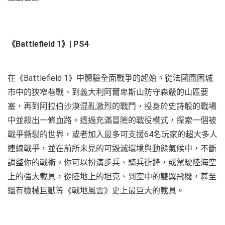
《
Battlefield 1
》
| PS4
在《Battlefield 1》中體驗全面戰爭的起始。從法國圍困城
市中的狹窄巷戰、到義大利阿爾卑斯山防守森嚴的山區要
塞，再到阿拉伯沙漠混亂激烈的戰鬥，投身於史詩般的戰場
中並殺出一條血路。透過充滿冒險的戰役模式，探索一個被
戰爭撕裂的世界，或者加入最多可支援64名玩家的超大多人
連線戰爭，並在前所未見的可毀滅環境與動態氣候中，不斷
調整你的戰術。你可以扮演步兵、騎兵衝鋒，或駕駛陸海空
上的強大載具，從陸地上的坦克、到空中的雙翼飛機，甚至
還有機械巨獸等《戰地風雲》史上最巨大的載具。