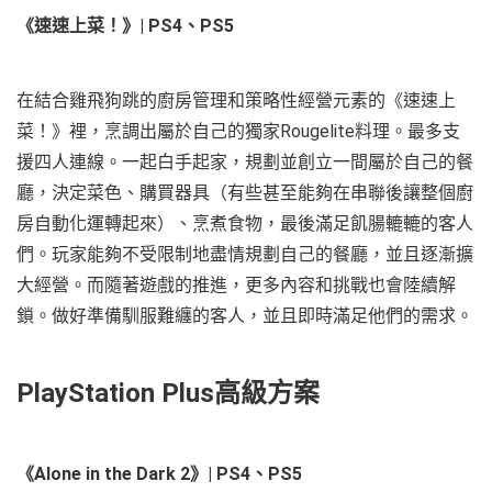
《速速上菜！》
| PS4
、
PS5
在結合雞飛狗跳的廚房管理和策略性經營元素的《速速上
菜！》裡，烹調出屬於自己的獨家Rougelite料理。最多支
援四人連線。一起白手起家，規劃並創立一間屬於自己的餐
廳，決定菜色、購買器具（有些甚至能夠在串聯後讓整個廚
房自動化運轉起來）、烹煮食物，最後滿足飢腸轆轆的客人
們。玩家能夠不受限制地盡情規劃自己的餐廳，並且逐漸擴
大經營。而隨著遊戲的推進，更多內容和挑戰也會陸續解
鎖。做好準備馴服難纏的客人，並且即時滿足他們的需求。
PlayStation Plus高級方案
《Alone in the Dark 2》
| PS4、PS5