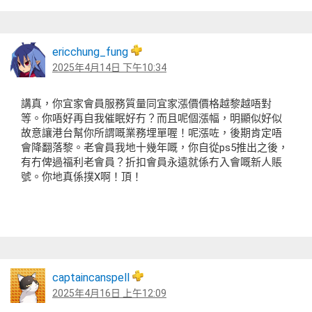
ericchung_fung
2025年4月14日 下午10:34
講真，你宜家會員服務質量同宜家漲價價格越黎越唔對
等。你唔好再自我催眠好冇？而且呢個漲幅，明顯似好似
故意讓港台幫你所謂嘅業務埋單喔！呢漲咗，後期肯定唔
會降翻落黎。老會員我地十幾年嘅，你自從ps5推出之後，
有冇俾過福利老會員？折扣會員永遠就係冇入會嘅新人賬
號。你地真係撲X啊！頂！
captaincanspell
2025年4月16日 上午12:09