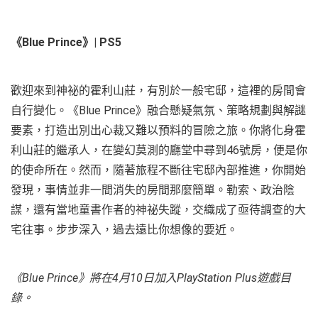
《
Blue Prince
》
| PS5
歡迎來到神祕的霍利山莊，有別於一般宅邸，這裡的房間會
自行變化。《Blue Prince》融合懸疑氣氛、策略規劃與解謎
要素，打造出別出心裁又難以預料的冒險之旅。你將化身霍
利山莊的繼承人，在變幻莫測的廳堂中尋到46號房，便是你
的使命所在。然而，隨著旅程不斷往宅邸內部推進，你開始
發現，事情並非一間消失的房間那麼簡單。勒索、政治陰
謀，還有當地童書作者的神祕失蹤，交織成了亟待調查的大
宅往事。步步深入，過去遠比你想像的要近。
《
Blue Prince
》將在
4
月
10
日加入
PlayStation Plus
遊戲目
錄。