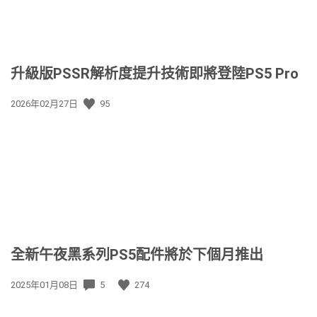
升級版PSSR解析度提升技術即將登陸PS5 Pro
發
2026年02月27日
95
佈
日
期:
全新午夜黑系列PS5配件將於下個月推出
發
2025年01月08日
5
274
佈
日