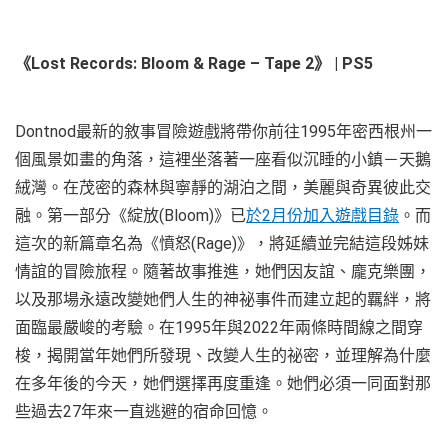
《
Lost Records: Bloom & Rage – Tape 2
》
| PS5
Dontnod最新的敘事冒險遊戲將帶你前往1995年密西根州一
個風景如畫的角落，這裡坐落著一座看似沉睡的小鎮－天鵝
絨灣。在茂密的森林與寧靜的湖泊之間，美麗與奇異彼此交
融。第一部分《綻放(Bloom)》已
於2月份加入遊戲目錄
。而
這次的新篇章名為《憤怒(Rage)》，將延續並完結這段姊妹
情誼的冒險旅程。隨著故事推進，她們因友誼、龐克樂團，
以及那場永遠改變她們人生的神祕事件而建立起的羈絆，將
面臨最嚴峻的考驗。在1995年與2022年兩條時間線之間穿
梭，揭開當年她們所發現、改變人生的祕密，並理解為什麼
在多年後的今天，她們選擇再度重逢。她們必須一同面對那
些過去27年來一直逃避的宿命回憶。