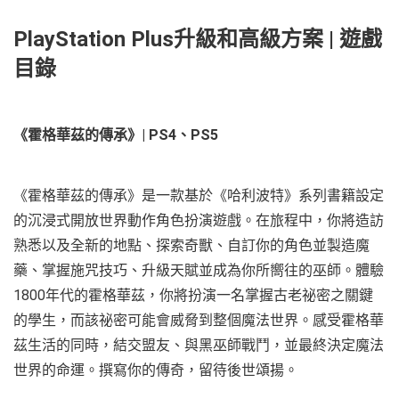
PlayStation Plus升級和高級方案 | 遊戲
目錄
《霍格華茲的傳承》
| PS4
、
PS5
《霍格華茲的傳承》是一款基於《哈利波特》系列書籍設定
的沉浸式開放世界動作角色扮演遊戲。在旅程中，你將造訪
熟悉以及全新的地點、探索奇獸、自訂你的角色並製造魔
藥、掌握施咒技巧、升級天賦並成為你所嚮往的巫師。體驗
1800年代的霍格華茲，你將扮演一名掌握古老祕密之關鍵
的學生，而該祕密可能會威脅到整個魔法世界。感受霍格華
茲生活的同時，結交盟友、與黑巫師戰鬥，並最終決定魔法
世界的命運。撰寫你的傳奇，留待後世頌揚。