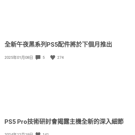
全新午夜黑系列PS5配件將於下個月推出
發
2025年01月08日
5
274
佈
日
期:
PS5 Pro技術研討會揭露主機全新的深入細節
發
2024年12月19日
141