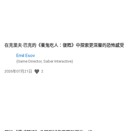
在克里夫·巴克的《養鬼吃人：復甦》中探索更深層的恐怖感受
Emil Esov
(Game Director, Saber Interactive)
發
2026年07月21日
2
佈
日
期: