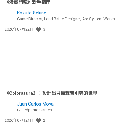
《漫威鬥魂》新手指南
Kazuto Sekine
Game Director, Lead Battle Designer, Arc System Works
發
2026年07月22日
3
佈
日
期:
《Coloratura》：設計出只靠聲音引導的世界
Juan Carlos Moya
CE, Pdpartid Games
發
2026年07月21日
2
佈
日
期: