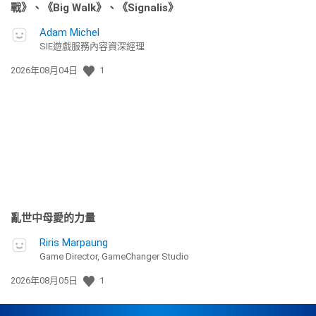
戰》、《Big Walk》、《Signalis》
Adam Michel
SIE遊戲服務內容資深經理
發
2026年08月04日
1
佈
日
期:
亂世中母愛的力量
Riris Marpaung
Game Director, GameChanger Studio
發
2026年08月05日
1
佈
日