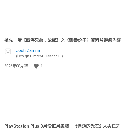
搶先一睹《四海兄弟：故鄉》之〈榮譽份子〉資料片遊戲內容
Josh Zammit
(Design Director, Hangar 13)
發
2026年08月05日
1
佈
日
期:
PlayStation Plus 8月份每月遊戲：《消逝的光芒2 人與仁之