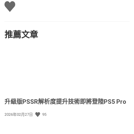
讚
推薦文章
升級版PSSR解析度提升技術即將登陸PS5 Pro
發
2026年02月27日
95
佈
日
期: