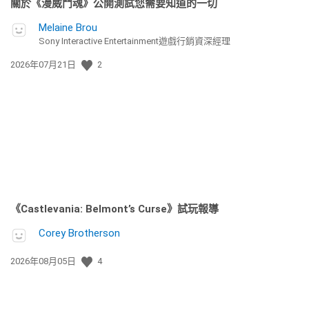
關於《漫威鬥魂》公開測試您需要知道的一切
Melaine Brou
Sony Interactive Entertainment遊戲行銷資深經理
發
2026年07月21日
2
佈
日
期:
《Castlevania: Belmont’s Curse》試玩報導
Corey Brotherson
發
2026年08月05日
4
佈
日
期: