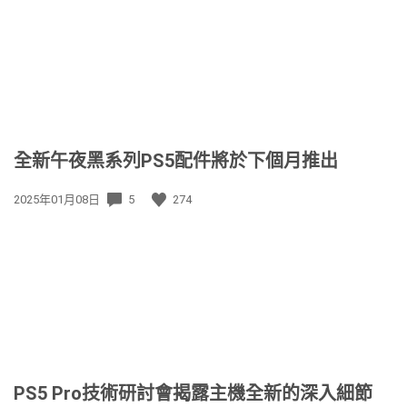
期:
全新午夜黑系列PS5配件將於下個月推出
發
2025年01月08日
5
274
佈
日
期:
PS5 Pro技術研討會揭露主機全新的深入細節