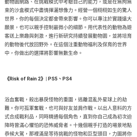
動物園網路、在挑戰模式中考驗自己的能力，或是在無拘無
束的沙盒模式中盡情揮灑想像力。經營一個栩栩如生的驚人
世界，你的每個決定都會帶來影響。你可以專注於實踐遠大
願景，也可以親手控制最微小的細節。用代表性的動物為遊
客送上樂趣與刺激，進行新研究持續發展動物園，並將培育
的動物後代放回野外。在這個注重動物福利及保育的世界
中，你做出的選擇將影響無數生命。
《Risk of Rain 2》| PS5、PS4
浴血奮戰，殺出暴戾怪物的重圍，逃離混亂外星球上的劫
難。你可孤軍奮戰，也可與好友並肩作戰。以出人意料的方
式合成戰利品，同時精通每個角色，直到你自己成為初次迫
降時曾滿心懼怕的恐怖威脅者。十幾個親手打造的場景地點
恭候大駕，那裡滿是等待挑戰的怪物和巨型頭目，力圖將你