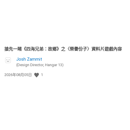
期:
搶先一睹《四海兄弟：故鄉》之〈榮譽份子〉資料片遊戲內容
Josh Zammit
(Design Director, Hangar 13)
發
2026年08月05日
1
佈
日
期: