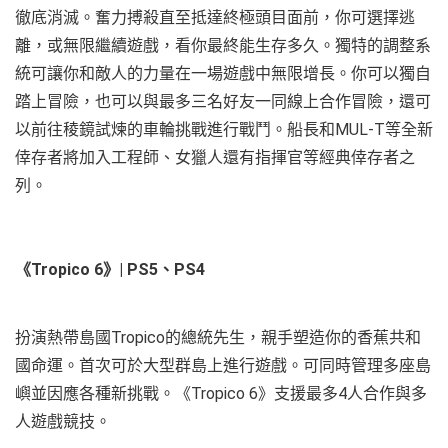
徹底消滅。奮力搏殺直至抵達終極頭目面前，你可選擇逃
離，或無限繼續遊戲，看你最終能生存多久。獨特的調整系
統可讓你和敵人的力量在一場遊戲中無限增長。你可以獨自
踏上冒險，也可以與最多三名好友一同線上合作冒險，還可
以前往稜鏡試煉的車輪挑戰進行戰鬥。船長和MUL-T等全新
倖存者將加入工程師、女獵人還有指揮官等經典倖存者之
列。
《Tropico 6》| PS5、PS4
扮演熱帶島國Tropico的總統先生，親手塑造你的香蕉共和
國命運。首次可於大型群島上進行遊戲。可同時管理多座島
嶼並因應各種新挑戰。《Tropico 6》支援最多4人合作與多
人遊戲競技。