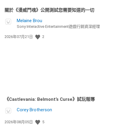
關於《漫威鬥魂》公開測試您需要知道的一切
Melaine Brou
Sony Interactive Entertainment遊戲行銷資深經理
發
2026年07月21日
2
佈
日
期:
《Castlevania: Belmont’s Curse》試玩報導
Corey Brotherson
發
2026年08月05日
5
佈
日