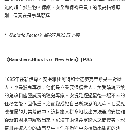
能的超自然生物。保護、安全和保密是員工的最高指導原
則… 但實在是事與願違。
*《Abiotic Factor》將於7月23日上架
《Banishers:Ghosts of New Eden》| PS5
1695年在新伊甸。安提雅杜阿特和雷德麥克萊斯是一對戀
人，也是獵鬼專家，他們是立誓要保護世人，免受陰魂不散
的鬼魂和幽靈威脅的獵鬼專家。安提雅經過最後一場不幸的
任務之後，因傷重不治而變成她自己所厭惡的鬼魂。在受鬼
魂侵擾的北美荒野中，這對戀人拼命地找出方法要將安提雅
從新的困境中解救出來。沉浸在兩位命定戀人之間優美、親
密且震撼人心的故事當中。你在過程中必須做出艱難的決