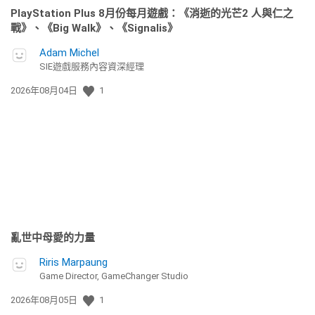
PlayStation Plus 8月份每月遊戲：《消逝的光芒2 人與仁之
戰》、《Big Walk》、《Signalis》
Adam Michel
SIE遊戲服務內容資深經理
發
2026年08月04日
1
佈
日
期:
亂世中母愛的力量
Riris Marpaung
Game Director, GameChanger Studio
發
2026年08月05日
1
佈