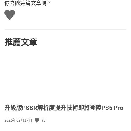
你喜歡這篇文章嗎？
讚
推薦文章
升級版PSSR解析度提升技術即將登陸PS5 Pro
發
2026年02月27日
95
佈
日