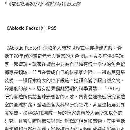
*《電馭叛客2077》將於7月10日上架
《Abiotic Factor》| PS5
《Abiotic Factor》這款多人開放世界式生存構建遊戲，囊
括了90年代的驚奇元素與豐富的角色發展。最多可供6名玩
家一起遊玩。玩家在遊戲中要為自己領有博士學位的角色選
擇專長領域，並且在養成自己的科學家之際，一邊為其蒐集
裝備，一邊探索龐大的地下設施。這裡充滿了超自然文物、
跨維度的敵人，還有結果偏離預期的科學實驗。「GATE」
研究實驗所集結全球最睿智的人才，負責營運機密研究實驗
室的全球網路，並涵蓋各大科學研究領域，甚至還拓展到異
度空間。扮演GATE團隊一員的玩家專精於人類所知以外的
研究，且嘗試瞭解無法以常理解釋的現象和事物，其中包括
異常和超自然存在體，從操控重力的文物到放肆施展暴力本