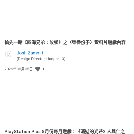
搶先一睹《四海兄弟：故鄉》之〈榮譽份子〉資料片遊戲內容
Josh Zammit
(Design Director, Hangar 13)
發
2026年08月05日
1
佈
日
期:
PlayStation Plus 8月份每月遊戲：《消逝的光芒2 人與仁之