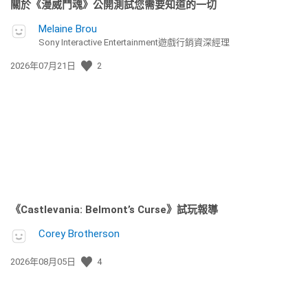
關於《漫威鬥魂》公開測試您需要知道的一切
Melaine Brou
Sony Interactive Entertainment遊戲行銷資深經理
發
2026年07月21日
2
佈
日
期:
《Castlevania: Belmont’s Curse》試玩報導
Corey Brotherson
發
2026年08月05日
4
佈
日
期: