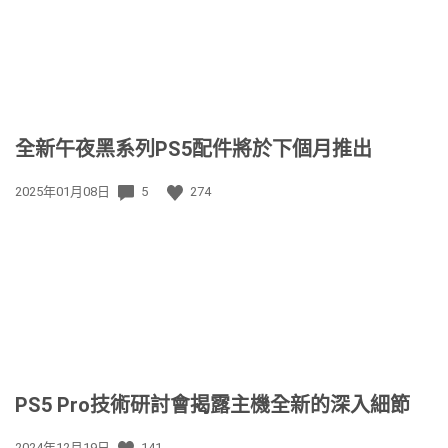
全新午夜黑系列PS5配件將於下個月推出
發
2025年01月08日
5
274
佈
日
期:
PS5 Pro技術研討會揭露主機全新的深入細節
發
2024年12月19日
141