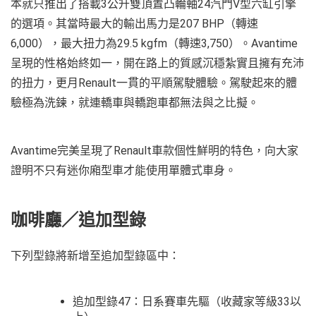
本就只推出了搭載3公升雙頂置凸輪軸24汽門V型六缸引擎
的選項。其當時最大的輸出馬力是207 BHP（轉速
6,000），最大扭力為29.5 kgfm（轉速3,750）。Avantime
呈現的性格始終如一，開在路上的質感沉穩紮實且擁有充沛
的扭力，更月Renault一貫的平順駕駛體驗。駕駛起來的體
驗極為洗鍊，就連轎車與轎跑車都無法與之比擬。
Avantime完美呈現了Renault車款個性鮮明的特色，向大家
證明不只有迷你廂型車才能使用單體式車身。
咖啡廳／追加型錄
下列型錄將新增至追加型錄區中：
追加型錄47：日系賽車先驅（收藏家等級33以