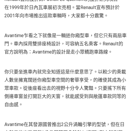
在1999年於日內瓦車展初次亮相。當Renault宣布預計於
2001年向市場推出這款車輛時，大家都十分震驚。
Avantime乍看之下就像是一輛迷你廂型車，但它只有兩扇車
門。車內採用雙排座椅設計，可容納五名乘客。Renault的
官方說明為：Avantime的設計是走小眾轎跑車路線。
你只要坐進車內就完全知道這是什麼意思了。以較少的乘載
人數坐擁寬闊迷你廂型車空間的奢華享受，的確使其成為小
眾車款。從後座看出去的視野十分令人驚豔。只要搖下所有
側邊車窗並打開巨大的天窗，就能感受到與敞篷車款同等的
自由感。
Avantime在其發源國曾推出2公升渦輪引擎的型號，但在日