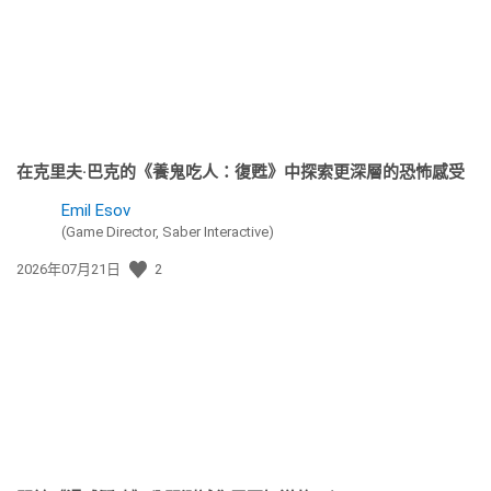
期:
在克里夫·巴克的《養鬼吃人：復甦》中探索更深層的恐怖感受
Emil Esov
(Game Director, Saber Interactive)
發
2026年07月21日
2
佈
日
期: