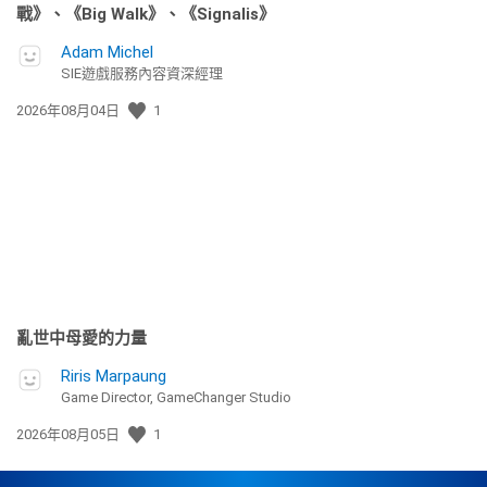
戰》、《Big Walk》、《Signalis》
Adam Michel
SIE遊戲服務內容資深經理
發
2026年08月04日
1
佈
日
期:
亂世中母愛的力量
Riris Marpaung
Game Director, GameChanger Studio
發
2026年08月05日
1
佈
日