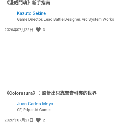
《漫威鬥魂》新手指南
Kazuto Sekine
Game Director, Lead Battle Designer, Arc System Works
發
2026年07月22日
3
佈
日
期:
《Coloratura》：設計出只靠聲音引導的世界
Juan Carlos Moya
CE, Pdpartid Games
發
2026年07月21日
2
佈
日