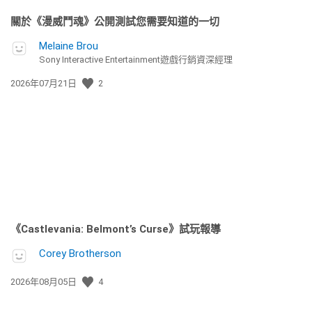
關於《漫威鬥魂》公開測試您需要知道的一切
Melaine Brou
Sony Interactive Entertainment遊戲行銷資深經理
發
2026年07月21日
2
佈
日
期:
《Castlevania: Belmont’s Curse》試玩報導
Corey Brotherson
發
2026年08月05日
4
佈
日