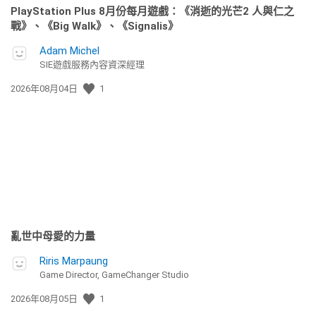
PlayStation Plus 8月份每月遊戲：《消逝的光芒2 人與仁之
戰》、《Big Walk》、《Signalis》
Adam Michel
SIE遊戲服務內容資深經理
發
2026年08月04日
1
佈
日
期:
亂世中母愛的力量
Riris Marpaung
Game Director, GameChanger Studio
發
2026年08月05日
1
佈