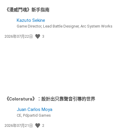
《漫威鬥魂》新手指南
Kazuto Sekine
Game Director, Lead Battle Designer, Arc System Works
發
2026年07月22日
3
佈
日
期:
《Coloratura》：設計出只靠聲音引導的世界
Juan Carlos Moya
CE, Pdpartid Games
發
2026年07月21日
2
佈