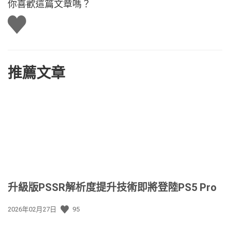
你喜歡這篇文章嗎？
讚
推薦文章
升級版PSSR解析度提升技術即將登陸PS5 Pro
發
2026年02月27日
95
佈
日