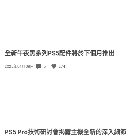
期:
全新午夜黑系列PS5配件將於下個月推出
發
2025年01月08日
5
274
佈
日
期:
PS5 Pro技術研討會揭露主機全新的深入細節