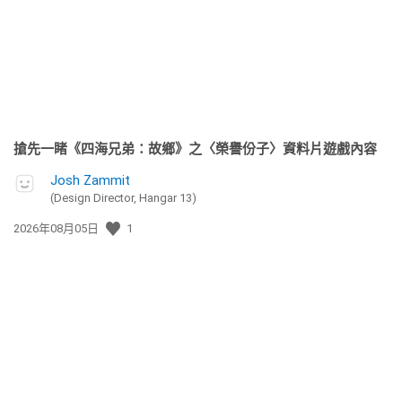
期:
搶先一睹《四海兄弟：故鄉》之〈榮譽份子〉資料片遊戲內容
Josh Zammit
(Design Director, Hangar 13)
發
2026年08月05日
1
佈
日
期: