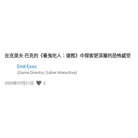
日
期:
在克里夫·巴克的《養鬼吃人：復甦》中探索更深層的恐怖感受
Emil Esov
(Game Director, Saber Interactive)
發
2026年07月21日
2
佈
日
期: