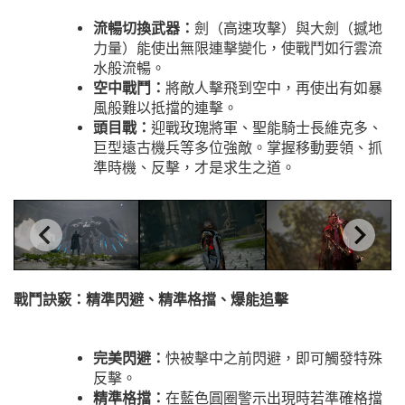
流暢切換武器：
劍（高速攻擊）與大劍（撼地
力量）能使出無限連擊變化，使戰鬥如行雲流
水般流暢。
空中戰鬥：
將敵人擊飛到空中，再使出有如暴
風般難以抵擋的連擊。
頭目戰：
迎戰玫瑰將軍、聖能騎士長維克多、
巨型遠古機兵等多位強敵。掌握移動要領、抓
準時機、反擊，才是求生之道。
戰鬥訣竅：精準閃避、精準格擋、爆能追擊
完美閃避：
快被擊中之前閃避，即可觸發特殊
反擊。
精準格擋：
在藍色圓圈警示出現時若準確格擋