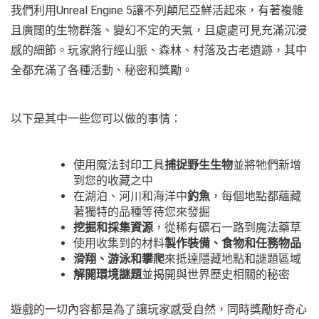
我們利用Unreal Engine 5讓不列顛尼亞鮮活起來，有著複雜
且廣闊的生物群落、變幻不定的天氣，且處處可見充滿沉浸
感的細節。玩家將行經山脈、森林、村落及古老遺跡，其中
全都充滿了各種活動、秘密和獎勵。
以下是其中一些您可以做的事情：
使用魔法封印工具
捕捉野生生物
並將牠們新增
到您的收藏之中
在湖泊、河川和海洋中
釣魚
，每個地點都蘊藏
著獨特的品種等待您來發掘
挖掘和採集資源
，從稀有礦石一路到魔法藥草
使用收集到的材料
製作裝備、食物和任務物品
滑翔、游泳和攀爬
來抵達隱藏地點和謎題區域
解開環境謎題
並揭開與世界歷史相關的秘密
遊戲的一切內容都是為了讓玩家感受自然，同時獎勵好奇心