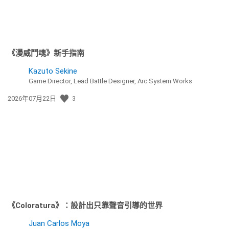
《漫威鬥魂》新手指南
Kazuto Sekine
Game Director, Lead Battle Designer, Arc System Works
發
2026年07月22日
3
佈
日
期:
《Coloratura》：設計出只靠聲音引導的世界
Juan Carlos Moya