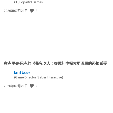
CE, Pdpartid Games
發
2026年07月21日
2
佈
日
期:
在克里夫·巴克的《養鬼吃人：復甦》中探索更深層的恐怖感受
Emil Esov
(Game Director, Saber Interactive)
發
2026年07月21日
2
佈
日
期: