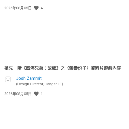
發
2026年08月05日
4
佈
日
期:
搶先一睹《四海兄弟：故鄉》之〈榮譽份子〉資料片遊戲內容
Josh Zammit
(Design Director, Hangar 13)
發
2026年08月05日
1
佈
日
期: