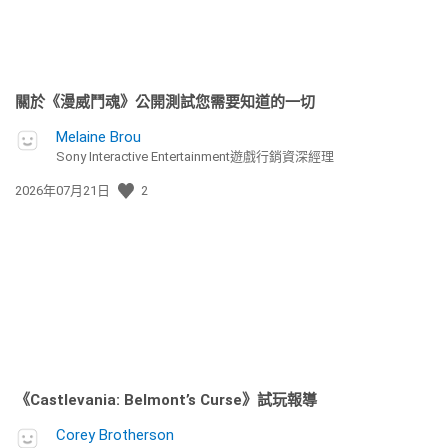
關於《漫威鬥魂》公開測試您需要知道的一切
Melaine Brou
Sony Interactive Entertainment遊戲行銷資深經理
發
2026年07月21日
2
佈
日
期:
《Castlevania: Belmont’s Curse》試玩報導
Corey Brotherson