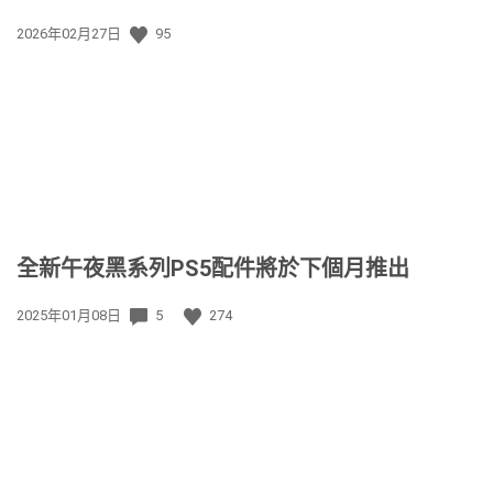
發
2026年02月27日
95
佈
日
期:
全新午夜黑系列PS5配件將於下個月推出
發
2025年01月08日
5
274
佈
日
期: