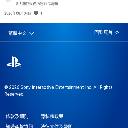
SIE遊戲服務內容資深經理
發
2026年08月04日
1
佈
日
期:
回到頁首
繁體中文
Select
Current
a
region:
region
© 2026 Sony Interactive Entertainment Inc. All Rights
Reserved.
條款及細則
隱私權政策
知識產權資訊
法律文件及聲明