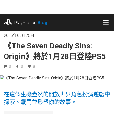
跳
往
內
playstation.com
容
PlayStation
.Blog
MEN
2025年09月26日
《The Seven Deadly Sins:
Origin》將於1月28日登陸PS5
0
0
8
在這個生機盎然的開放世界角色扮演遊戲中
探索、戰鬥並形塑你的故事。