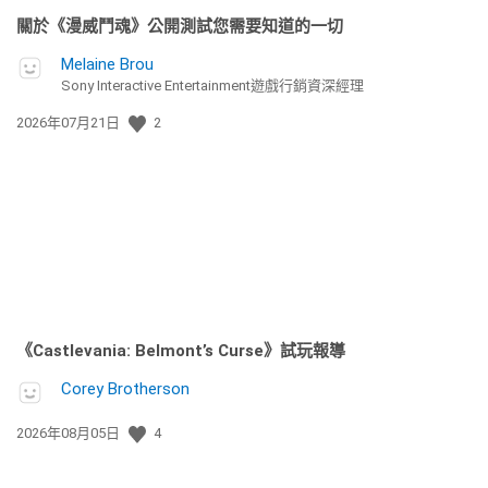
關於《漫威鬥魂》公開測試您需要知道的一切
Melaine Brou
Sony Interactive Entertainment遊戲行銷資深經理
發
2026年07月21日
2
佈
日
期:
《Castlevania: Belmont’s Curse》試玩報導
Corey Brotherson
發
2026年08月05日
4
佈
日