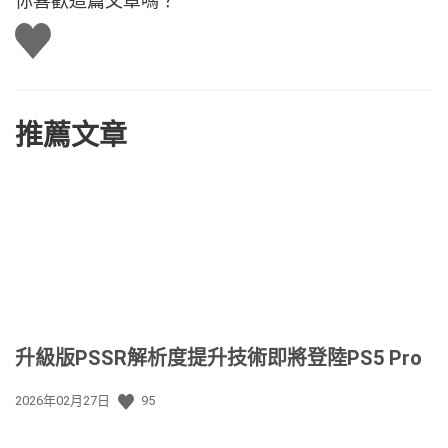
你喜歡這篇文章嗎？
讚
推薦文章
升級版PSSR解析度提升技術即將登陸PS5 Pro
發
2026年02月27日
95
佈
日