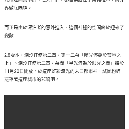
界徹底隔絕。
而正是由於漂泊者的意外進入，這個神秘的空間終於迎來了
變數….
2.8版本，潮汐任務第二章・第十二幕「曙光停擺於荒地之
上」、潮汐任務第二章・幕間「星光流轉於眼眸之間」將於
11月20日開放。於這座虹彩流光的末日都市裡，試圖粉碎
籠罩著這座城市的悲鳴吧。