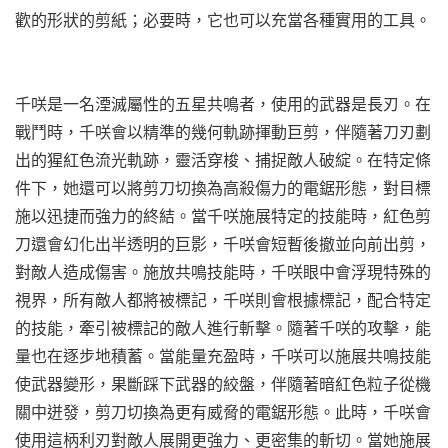
歡的形狀的剪紙；必要時，它也可以充當各種實用的工具。
千咲是一名湮滅屬性的五星共鳴者，使用的武器是長刃。在
戰鬥時，千咲會以精準的幾何軌跡揮動巨剪，伴隨著刀刃劃
出的猩紅色流光軌跡，靈活穿梭、捕捉敵人破綻。在特定條
件下，她還可以將剪刀切換為高殺傷力的電鋸形態，對目標
施以迅捷而強力的終結。當千咲施展特定的技能時，紅色剪
刀還會幻化出半透明的巨影，千咲會短暫後撤並向前出剪，
對敵人造成傷害。施放共鳴技能時，千咲眼中會浮現特殊的
視界，所有敵人都將被標記，千咲則會根據標記，配合特定
的技能，牽引被標記的敵人進行斬擊。隨著千咲的攻擊，能
量也在逐步地積蓄。當能量充盈時，千咲可以施展共鳴技能
使武器變形，果斷踩下武器的絞盤，伴隨著暗紅色粒子從機
關中迸發，剪刀切換為更有威脅的電鋸形態。此時，千咲會
使用這柄利刃對敵人展開更強力、更密集的斬切。當她施展