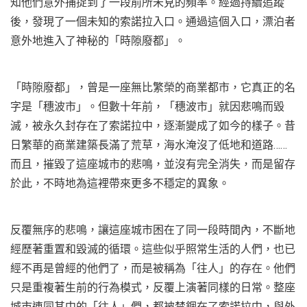
知他們意外捕捉到了一段前所未見的頻率。經過持續追蹤
後，發現了一個未知的索諾拉入口。通過這個入口，漂泊者
意外地進入了神秘的「時隙廢都」。
「時隙廢都」，曾是一座無比繁榮的商業都市，它真正的名
字是「穗波市」。但數十年前，「穗波市」就因悲鳴而毀
滅，被永久封存在了索諾拉中，逐漸變成了如今的樣子。昔
日繁華的商業建築長滿了荒草，海水淹沒了低地和道路……
而且，摧毀了這座城市的悲鳴，並沒有完全消失，而是留存
於此，不時地為這裡帶來更多不穩定的異象。
反覆無序的悲鳴，讓這座城市困在了同一段時間內，不斷地
經歷著重置和毀滅的循環。這些似乎照常生活的人們，也已
經不再是曾經的他們了，而是被稱為「往人」的存在。他們
只是重複著生前的行為模式，反覆上演著同樣的日常。整座
城市連同其中的「往人」們，都被禁錮在了索諾拉中，與外