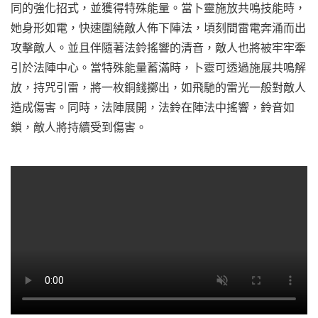
同的強化招式，並獲得特殊能量。當卜靈施放共鳴技能時，
她身形如電，快速圍繞敵人佈下陣法，頃刻間雷電奔涌而出
攻擊敵人。並且伴隨著法鈴搖響的清音，敵人也將被牢牢牽
引於法陣中心。當特殊能量蓄滿時，卜靈可透過施展共鳴解
放，持咒引雷，將一枚銅錢擲出，如飛馳的雷光一般對敵人
造成傷害。同時，法陣展開，法鈴在陣法中搖響，鈴音如
鎖，敵人將持續受到傷害。