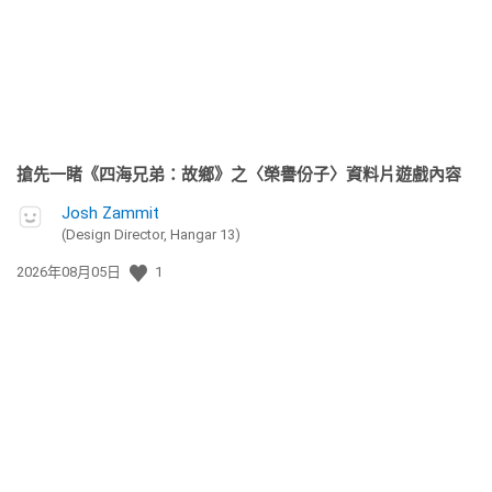
期:
搶先一睹《四海兄弟：故鄉》之〈榮譽份子〉資料片遊戲內容
Josh Zammit
(Design Director, Hangar 13)
發
2026年08月05日
1
佈
日
期: