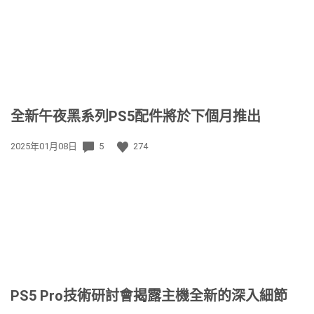
期:
全新午夜黑系列PS5配件將於下個月推出
發
2025年01月08日
5
274
佈
日
期:
PS5 Pro技術研討會揭露主機全新的深入細節