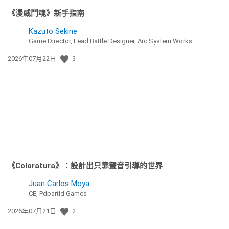
《漫威鬥魂》新手指南
Kazuto Sekine
Game Director, Lead Battle Designer, Arc System Works
發
2026年07月22日
3
佈
日
期:
《Coloratura》：設計出只靠聲音引導的世界
Juan Carlos Moya
CE, Pdpartid Games
發
2026年07月21日
2
佈
日