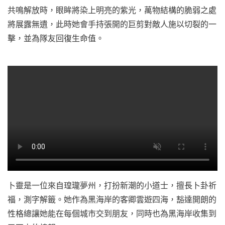
共鳴解放時，眼眸將染上明亮的紫光，萬物結構的脆弱之處
將展露無遺，此時她會手持張開的巨剪對敵人施以切裂的一
擊，並為隊友回復生命值。
卜靈是一位來自瑝瓏夢州，打扮新潮的小道士，擅長卜卦祈
福，測字解籤。她作為黑海岸的客卿雲遊四海，豁達開朗的
性格總讓她能在每個城市交到朋友，同時也為黑海岸收集到