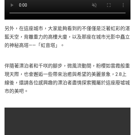
另外，在這座城市，大家能夠看到的不僅僅是泛著虹彩的湛
藍天空，背離重力的高樓大廈，以及那座在城市光影中矗立
的神秘高塔——「虹音塔」。
伴隨著漂泊者和千咲的腳步，微風流動間，粉櫻如雲霞般重
現天際，也會邂逅一些帶來治癒與希望的美麗景象，2.8上
線後，還請各位感興趣的漂泊者盡情探索獨屬於這座廢墟城
市的美吧。