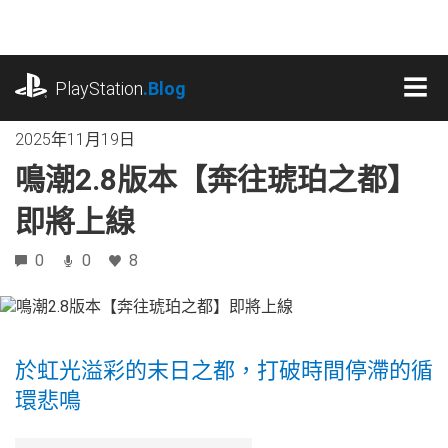
跳
往
內
playstation.com
容
PlayStation
.Blog
MEN
2025年11月19日
鳴潮2.8版本【奔往琥珀之都】
即將上線
0
0
8
於虹光溢彩的末日之都，打破時間停滯的循
環悲鳴