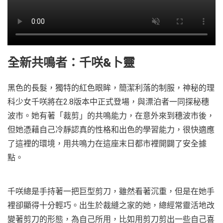
全新共鳴者：千咲&卜靈
黑色的長髮，獨特的紅色眼眸，簡潔利落的制服，神秘的理
科少女千咲將在2.8版本中正式登場，與漂泊者一同探秘穗
波市。她有著「裁剪」的共鳴能力，在意外來到穗波市後，
但她憑藉自己冷靜認真的性格和出色的學習能力，很快適應
了這裡的環境，用共鳴力在這座末日都市裡開闢了安全據
點。
千咲總是手持著一把巨型剪刀，雖然看著沉重，但是在她手
裡卻顯得十分輕巧。出生於裁縫之家的她，總經常靈活地改
變著剪刀的形態，為自己所用，比如用剪刀剪出一些自己喜