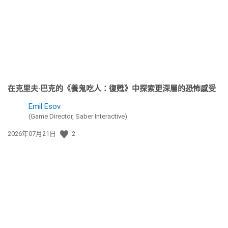
期:
在克里夫·巴克的《養鬼吃人：復甦》中探索更深層的恐怖感受
Emil Esov
(Game Director, Saber Interactive)
發
2026年07月21日
2
佈
日
期: