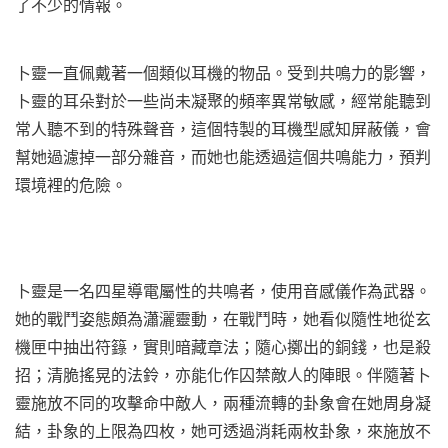
了不少的情報。
卜靈一直佩戴著一個類似耳機的物品。受到共鳴力的影響，
卜靈的耳朵對於一些尚未凝聚的頻率異常敏感，經常能聽到
常人聽不到的特殊聲音，這個特製的耳機型感知屏蔽儀，會
幫她過濾掉一部分雜音，而她也能透過這個共鳴能力，預判
環境裡的危險。
卜靈是一名四星導電屬性的共鳴者，使用音感儀作為武器。
她的戰鬥姿態頗為瀟灑靈動，在戰鬥時，她看似隨性地從玄
機匣中抽出符籙，實則暗藏章法；隨心擲出的銅錢，也是殺
招；清脆搖晃的法鈴，亦能化作囚禁敵人的陣眼。伴隨著卜
靈施放不同的攻擊命中敵人，兩種流轉的卦象會在她周身凝
結，卦象的上限為四枚，她可透過消耗兩枚卦象，來施放不