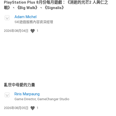
PlayStation Plus 8月份每月遊戲：《消逝的光芒2 人與仁之
戰》、《Big Walk》、《Signalis》
Adam Michel
SIE遊戲服務內容資深經理
發
2026年08月04日
1
佈
日
期:
亂世中母愛的力量
Riris Marpaung
Game Director, GameChanger Studio
發
2026年08月05日
1
佈