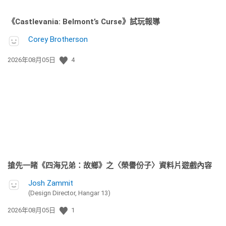
《Castlevania: Belmont’s Curse》試玩報導
Corey Brotherson
發
2026年08月05日
4
佈
日
期:
搶先一睹《四海兄弟：故鄉》之〈榮譽份子〉資料片遊戲內容
Josh Zammit
(Design Director, Hangar 13)
發
2026年08月05日
1
佈