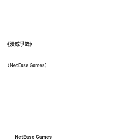
《漫威爭鋒》
（NetEase Games）
NetEase Games