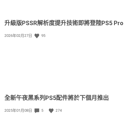
升級版PSSR解析度提升技術即將登陸PS5 Pro
發
2026年02月27日
95
佈
日
期:
全新午夜黑系列PS5配件將於下個月推出
發
2025年01月08日
5
274
佈
日
期: