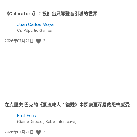
《Coloratura》：設計出只靠聲音引導的世界
Juan Carlos Moya
CE, Pdpartid Games
發
2026年07月21日
2
佈
日
期:
在克里夫·巴克的《養鬼吃人：復甦》中探索更深層的恐怖感受
Emil Esov
(Game Director, Saber Interactive)
發
2026年07月21日
2