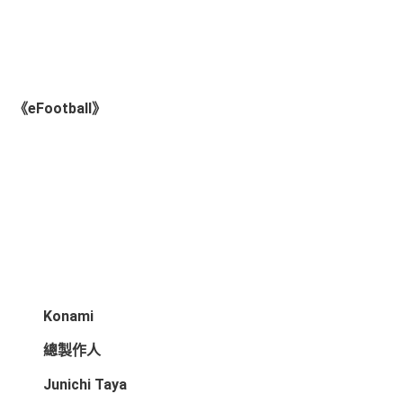
《eFootball》
Konami
總製作人
Junichi Taya