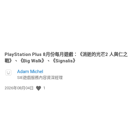
日
期:
PlayStation Plus 8月份每月遊戲：《消逝的光芒2 人與仁之
戰》、《Big Walk》、《Signalis》
Adam Michel
SIE遊戲服務內容資深經理
發
2026年08月04日
1
佈
日
期: