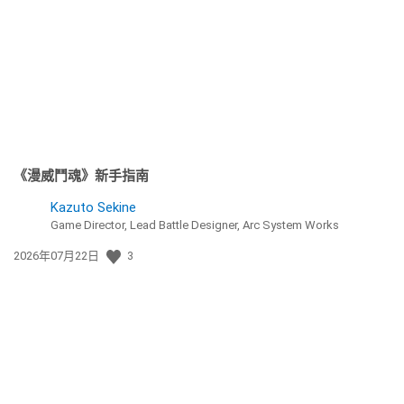
《漫威鬥魂》新手指南
Kazuto Sekine
Game Director, Lead Battle Designer, Arc System Works
發
2026年07月22日
3
佈
日
期: