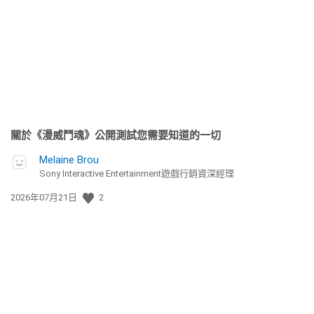
佈
日
期:
關於《漫威鬥魂》公開測試您需要知道的一切
Melaine Brou
Sony Interactive Entertainment遊戲行銷資深經理
發
2026年07月21日
2
佈
日
期: