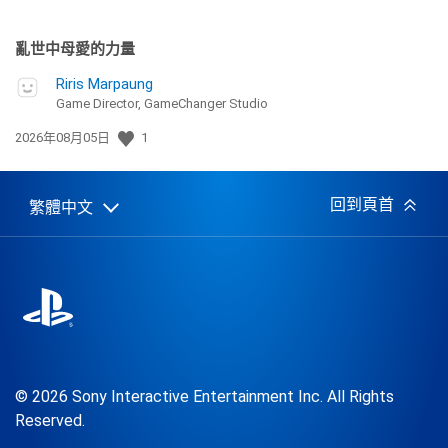
亂世中母愛的力量
Riris Marpaung
Game Director, GameChanger Studio
發
2026年08月05日
1
佈
日
期:
回到頁首
繁體中文
Select
Current
a
region:
region
© 2026 Sony Interactive Entertainment Inc. All Rights
Reserved.