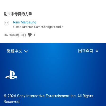
亂世中母愛的力量
Riris Marpaung
Game Director, GameChanger Studio
發
2026年08月05日
1
佈
日
期:
回到頁首
繁體中文
Select
Current
a
region:
region
© 2026 Sony Interactive Entertainment Inc. All Rights
Reserved.