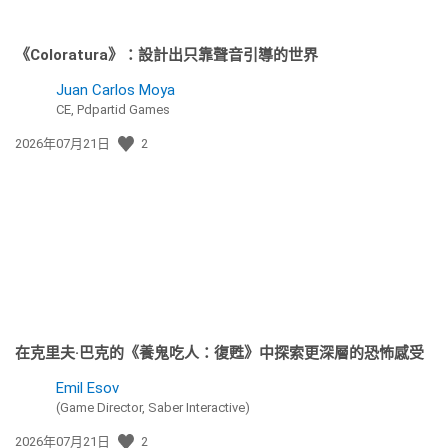
《Coloratura》：設計出只靠聲音引導的世界
Juan Carlos Moya
CE, Pdpartid Games
發
2026年07月21日
2
佈
日
期:
在克里夫·巴克的《養鬼吃人：復甦》中探索更深層的恐怖感受
Emil Esov
(Game Director, Saber Interactive)
發
2026年07月21日
2