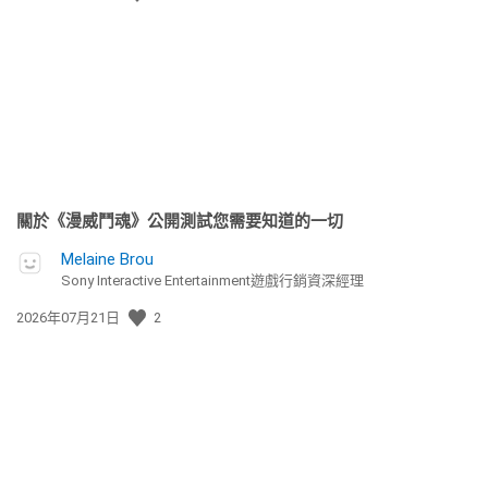
佈
日
期:
關於《漫威鬥魂》公開測試您需要知道的一切
Melaine Brou
Sony Interactive Entertainment遊戲行銷資深經理
發
2026年07月21日
2
佈
日
期: