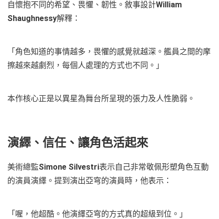
自懷抱不同的希望、畏懼、韌性。敘事設計
William
Shaughnessy
解釋：
「角色知道的事情越多，畏懼的感覺就越深。艦員之間的摩
擦越來越劇烈，每個人處理的方式也不同。」
本作核心正是以異星為舞台所呈現的張力及人性脆弱。
演繹、信任、讓角色活起來
美術總監
Simone Silvestri
表示自己非常敬佩形塑角色互動
的演員演繹。提到演出亞穹的演員時，他表示：
「喔，他超酷。他演繹亞穹的方式真的超級到位。」