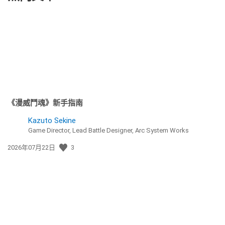
《漫威鬥魂》新手指南
Kazuto Sekine
Game Director, Lead Battle Designer, Arc System Works
發
2026年07月22日
3
佈
日
期: