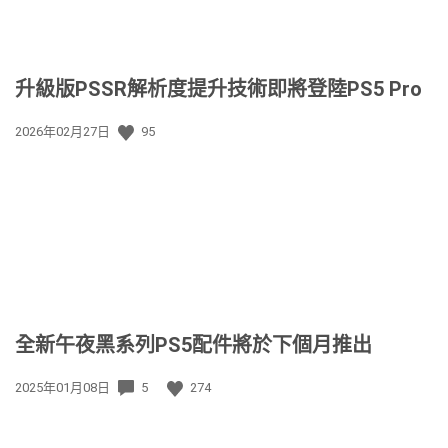
升級版PSSR解析度提升技術即將登陸PS5 Pro
發
2026年02月27日
95
佈
日
期:
全新午夜黑系列PS5配件將於下個月推出
發
2025年01月08日
5
274
佈
日
期: