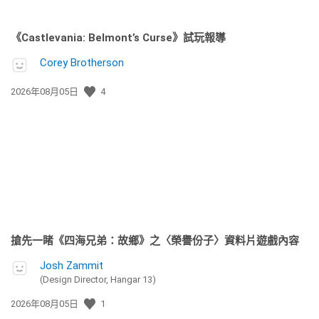
《Castlevania: Belmont’s Curse》試玩報導
Corey Brotherson
發
2026年08月05日
4
佈
日
期:
搶先一睹《四海兄弟：故鄉》之〈榮譽份子〉資料片遊戲內容
Josh Zammit
(Design Director, Hangar 13)
發
2026年08月05日
1
佈