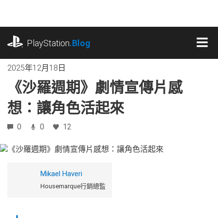
跳
往
內
playstation.com
容
PlayStation
.Blog
MEN
2025年12月18日
《沙羅週期》劇情宣傳片感
想：讓角色活起來
0
0
12
Mikael Haveri
Housemarque行銷總監