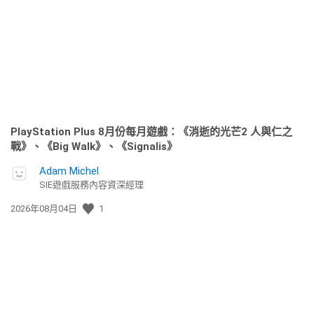
日
期:
PlayStation Plus 8月份每月遊戲：《消逝的光芒2 人與仁之
戰》、《Big Walk》、《Signalis》
Adam Michel
SIE遊戲服務內容資深經理
發
2026年08月04日
1
佈
日
期: