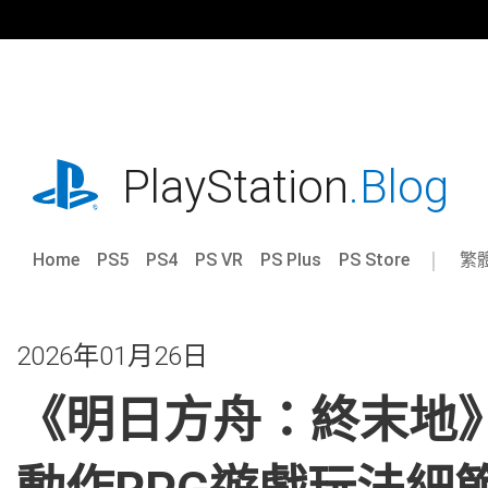
跳
往
內
容
playstation.com
PlayStation
.Blog
Home
PS5
PS4
PS VR
PS Plus
PS Store
繁
Sel
Cur
a
reg
reg
2026年01月26日
《明日方舟：終末地》