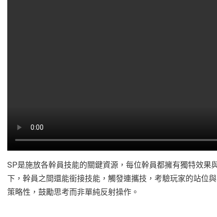
SP是施放各幹員技能的關鍵資源，每位幹員都擁有獨特效果
下，幹員之間還能銜接技能，觸發連攜技，考驗玩家的站位與
策略性，鼓勵思考而非單純反射操作。