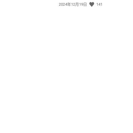
發
2024年12月19日
141
佈
日
期: