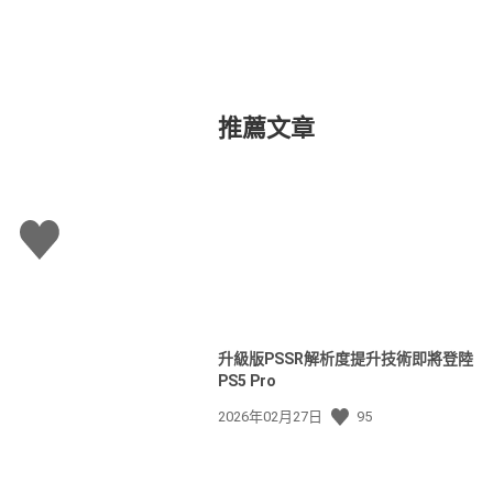
推薦文章
讚
升級版PSSR解析度提升技術即將登陸
PS5 Pro
發
2026年02月27日
95
佈
日
期: