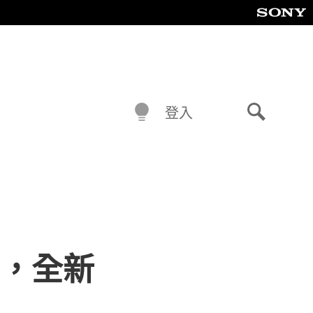
登入
搜
尋
5，全新