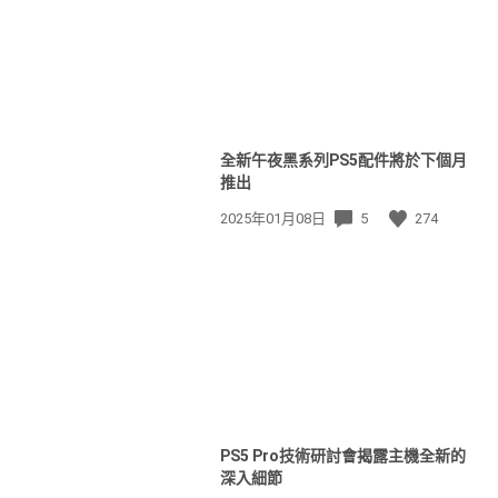
全新午夜黑系列PS5配件將於下個月
推出
發
2025年01月08日
5
274
佈
日
期:
PS5 Pro技術研討會揭露主機全新的
深入細節