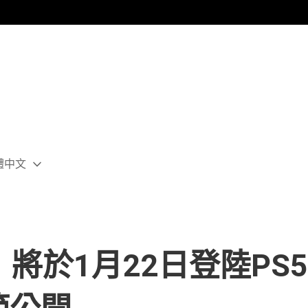
體中文
ect
rent
ion:
ion
將於1月22日登陸PS