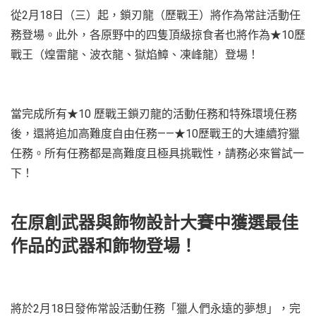
從2月18日（三）起，鎖刃龍（歷戰王）將作為常註活動任
務登場。此外，各原野中的四隻頂級掠食者也將作為★10歷
戰王（煌雷龍、波衣龍、獄焰鱆、凍峰龍）登場！
當完成所有★10 歷戰王鎖刃龍的活動任務和特殊環境任務
後，還將追加高難度自由任務——★10歷戰王的大連續狩獵
任務。所有任務都是高難度且極具挑戰性，請務必來嘗試一
下！
在原創武器與飾物設計大賽中獲選最佳
作品的武器和飾物登場！
將於2月18日發佈常設活動任務「獵人們永遠的夢想」，完