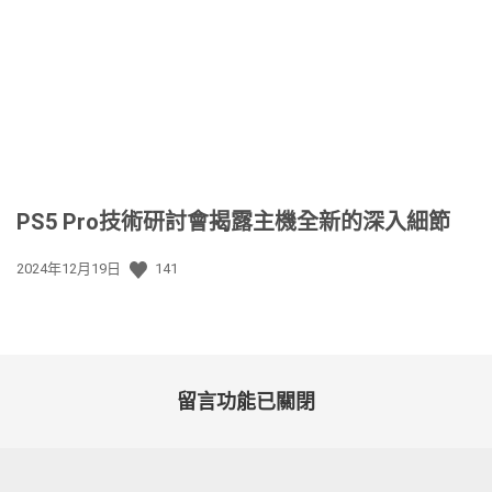
佈
日
期:
PS5 Pro技術研討會揭露主機全新的深入細節
發
2024年12月19日
141
佈
日
期:
留言功能已關閉