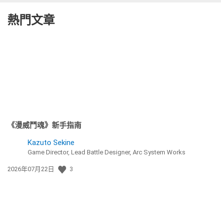
熱門文章
《漫威鬥魂》新手指南
Kazuto Sekine
Game Director, Lead Battle Designer, Arc System Works
發
2026年07月22日
3
佈
日
期: