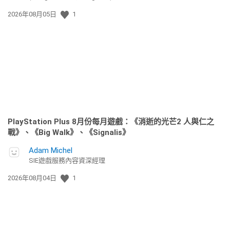
發
2026年08月05日
1
佈
日
期:
PlayStation Plus 8月份每月遊戲：《消逝的光芒2 人與仁之
戰》、《Big Walk》、《Signalis》
Adam Michel
SIE遊戲服務內容資深經理
發
2026年08月04日
1
佈
日
期: