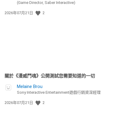
(Game Director, Saber Interactive)
發
2026年07月21日
2
佈
日
期:
關於《漫威鬥魂》公開測試您需要知道的一切
Melaine Brou
Sony Interactive Entertainment遊戲行銷資深經理
發
2026年07月21日
2
佈
日
期: