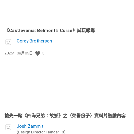
《Castlevania: Belmont’s Curse》試玩報導
Corey Brotherson
發
2026年08月05日
5
佈
日
期:
搶先一睹《四海兄弟：故鄉》之〈榮譽份子〉資料片遊戲內容
Josh Zammit
(Design Director, Hangar 13)