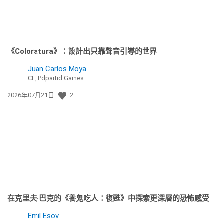
《Coloratura》：設計出只靠聲音引導的世界
Juan Carlos Moya
CE, Pdpartid Games
發
2026年07月21日
2
佈
日
期:
在克里夫·巴克的《養鬼吃人：復甦》中探索更深層的恐怖感受
Emil Esov