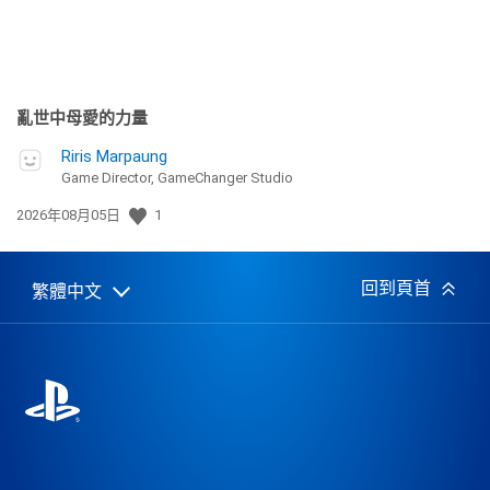
亂世中母愛的力量
Riris Marpaung
Game Director, GameChanger Studio
發
2026年08月05日
1
佈
日
期:
回到頁首
繁體中文
Select
Current
a
region:
region