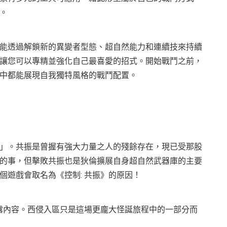
露。
能透過解鎖新的異變者型態、超自然能力和連續技來持續
讓您可以專精並強化自己最喜愛的招式。開始戰鬥之前，
空中都能展現自我獨特風格的戰鬥配置。
」。共振是曾握有強大力量之人的殘餘存在，現已受那股
的事，但擊敗共振也是狄倫擴展自身超自然武器庫的主要
個遊戲會取名為《控制: 共振》的原因！
揭露內容。西侵入區只是這場更龐大怪誕旅程中的一部分而