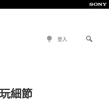
登入
搜
尋
遊玩細節