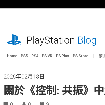
跳
往
內
容
playstation.com
PlayStation
.Blog
Home
PS5
PS4
PS VR
PS Plus
PS Store
繁
Sel
Cur
a
reg
reg
2026年02月13日
關於《控制: 共振》
0
0
9