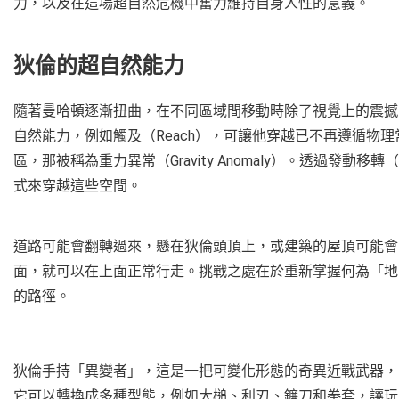
力，以及在這場超自然危機中奮力維持自身人性的意義。
狄倫的超自然能力
隨著曼哈頓逐漸扭曲，在不同區域間移動時除了視覺上的震撼
自然能力，例如觸及（Reach），可讓他穿越已不再遵循物
區，那被稱為重力異常（Gravity Anomaly）。透過發動
式來穿越這些空間。
道路可能會翻轉過來，懸在狄倫頭頂上，或建築的屋頂可能會
面，就可以在上面正常行走。挑戰之處在於重新掌握何為「地
的路徑。
狄倫手持「異變者」，這是一把可變化形態的奇異近戰武器，
它可以轉換成多種型態，例如大槌、利刃、鐮刀和拳套，讓玩