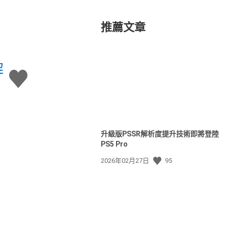
推薦文章
解
讚
升級版PSSR解析度提升技術即將登陸
PS5 Pro
發
2026年02月27日
95
佈
日
期: