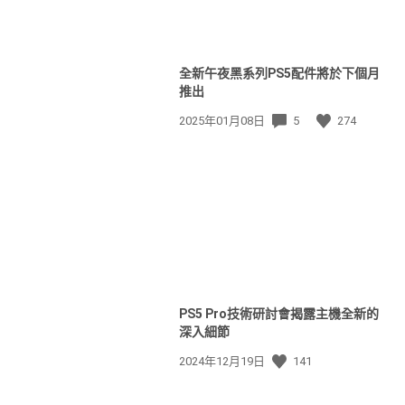
全新午夜黑系列PS5配件將於下個月
推出
發
2025年01月08日
5
274
佈
日
期:
PS5 Pro技術研討會揭露主機全新的
深入細節
發
2024年12月19日
141
佈
日