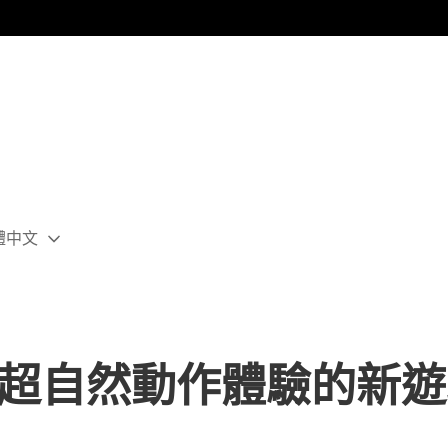
體中文
ect
rent
ion:
ion
中超自然動作體驗的新