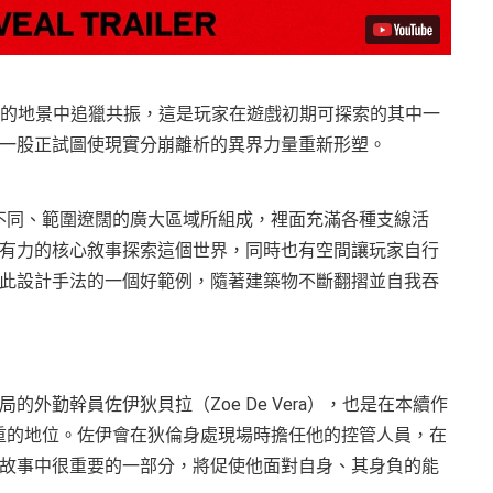
）不斷變化的地景中追獵共振，這是玩家在遊戲初期可探索的其中一
被一股正試圖使現實分崩離析的異界力量重新形塑。
然不同、範圍遼闊的廣大區域所組成，裡面充滿各種支線活
有力的核心敘事探索這個世界，同時也有空間讓玩家自行
此設計手法的一個好範例，隨著建築物不斷翻摺並自我吞
外勤幹員佐伊狄貝拉（Zoe De Vera），也是在本續作
輕重的地位。佐伊會在狄倫身處現場時擔任他的控管人員，在
故事中很重要的一部分，將促使他面對自身、其身負的能