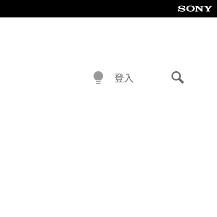
登入
搜
尋