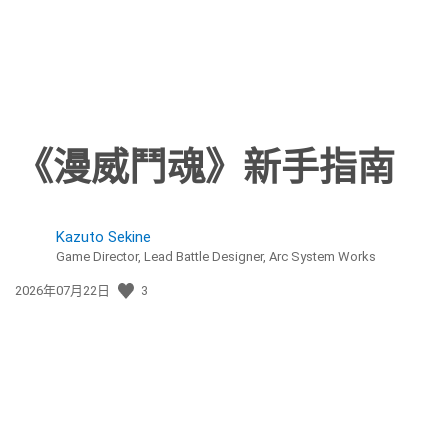
《漫威鬥魂》新手指南
Kazuto Sekine
Game Director, Lead Battle Designer, Arc System Works
發
2026年07月22日
3
佈
日
期: