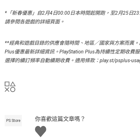
*「新春優惠」自2月4日00:00日本時間起開跑，至2月25日
請參閱各遊戲的詳細頁面。
**經典和遊戲目錄的供應會隨時間、地區／國家與方案而異。
Plus優惠最新詳細資訊。PlayStation Plus為持續性定
選擇的續訂頻率自動續期收費。適用條款：play.st/psplus-usage
你喜歡這篇文章嗎？
PS Store
讚