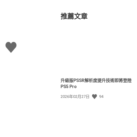
推薦文章
讚
升級版PSSR解析度提升技術即將登陸
PS5 Pro
發
2026年02月27日
94
佈
日
期: