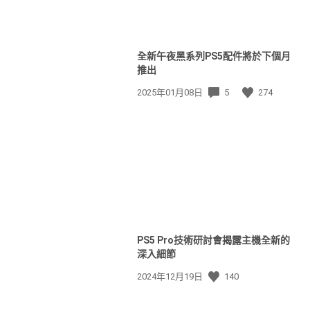
View
and
全新午夜黑系列PS5配件將於下個月
download
推出
image
發
2025年01月08日
5
274
佈
日
期:
PS5 Pro技術研討會揭露主機全新的
深入細節
發
2024年12月19日
140
佈
日