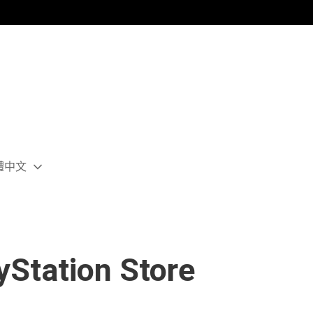
體中文
ect
rent
ion:
ion
tion Store