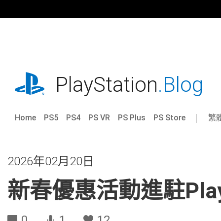
跳
往
內
容
playstation.com
PlayStation
.Blog
Home
PS5
PS4
PS VR
PS Plus
PS Store
繁
Sel
Cur
a
reg
reg
2026年02月20日
新春優惠活動進駐PlaySta
0
1
12