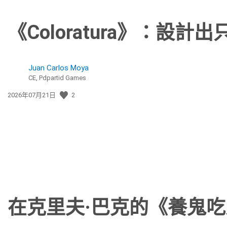
《Coloratura》：設
Juan Carlos Moya
CE, Pdpartid Games
發
2026年07月21日
2
佈
日
期:
在克里夫·巴克的《養鬼