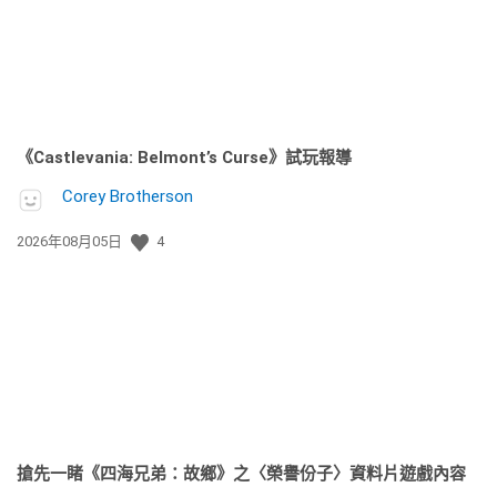
《Castlevania: Belmont’s Curse》試玩報導
Corey Brotherson
發
2026年08月05日
4
佈
日
期:
搶先一睹《四海兄弟：故鄉》之〈榮譽份子〉資料片遊戲內容