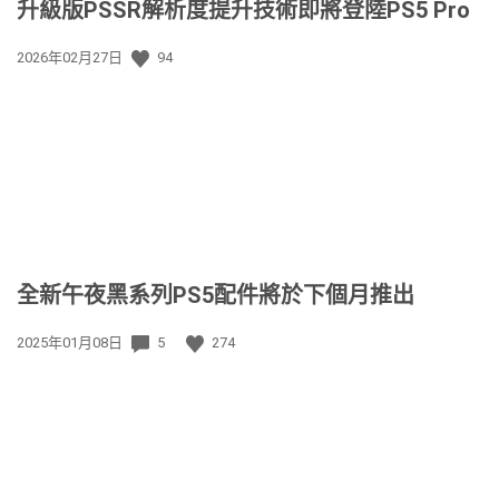
升級版PSSR解析度提升技術即將登陸PS5 Pro
發
2026年02月27日
94
佈
日
期:
全新午夜黑系列PS5配件將於下個月推出
發
2025年01月08日
5
274
佈
日
期: