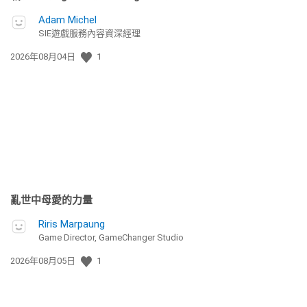
Adam Michel
SIE遊戲服務內容資深經理
發
2026年08月04日
1
佈
日
期:
亂世中母愛的力量
Riris Marpaung
Game Director, GameChanger Studio
發
2026年08月05日
1
佈
日
期: