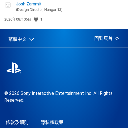
Josh Zammit
(Design Director, Hangar 13)
發
2026年08月05日
1
佈
日
期:
回到頁首
繁體中文
Select
Current
a
region:
region
© 2026 Sony Interactive Entertainment Inc. All Rights
Reserved.
條款及細則
隱私權政策