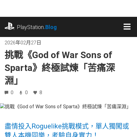
跳
往
內
playstation.com
容
PlayStation
.Blog
MEN
2026年02月27日
挑戰《God of War Sons of
Sparta》終極試煉「苦痛深
淵」
0
0
8
盡情投入Roguelike挑戰模式，單人獨闖或
雙人本機同樂，考驗自身實力！