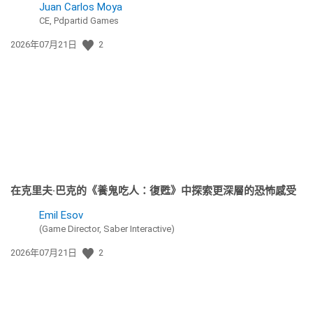
Juan Carlos Moya
CE, Pdpartid Games
發
2026年07月21日
2
佈
日
期:
在克里夫·巴克的《養鬼吃人：復甦》中探索更深層的恐怖感受
Emil Esov
(Game Director, Saber Interactive)
發
2026年07月21日
2
佈
日
期: