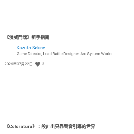
《漫威鬥魂》新手指南
Kazuto Sekine
Game Director, Lead Battle Designer, Arc System Works
發
2026年07月22日
3
佈
日
期:
《Coloratura》：設計出只靠聲音引導的世界