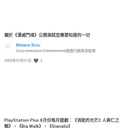
關於《漫威鬥魂》公開測試您需要知道的一切
Melaine Brou
Sony Interactive Entertainment遊戲行銷資深經理
發
2026年07月21日
2
佈
日
期:
PlayStation Plus 8月份每月遊戲：《消逝的光芒2 人與仁之
戰》、《Big Walk》、《Signalis》