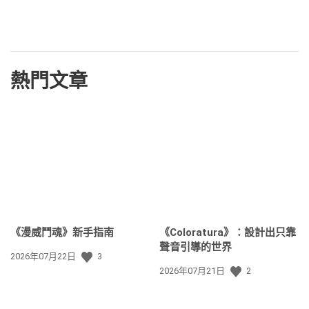
熱門文章
《漫威鬥魂》新手指南
《Coloratura》：設計出只靠
聲音引導的世界
發
2026年07月22日
3
佈
發
2026年07月21日
2
日
佈
期:
日
期: