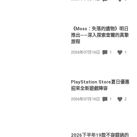
佈
日
期:
《Moss：失落的遺物》明日
推出——深入探索奎爾的真摯
旅程
發
2026年07月16日
1
1
佈
日
期:
PlayStation Store夏日優惠
迎來全新遊戲陣容
發
2026年07月16日
1
2
佈
日
期:
2026下半年19款不容錯過的