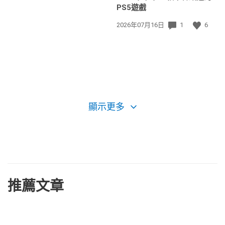
PS5遊戲
發
2026年07月16日
1
6
佈
日
期:
顯示更多
推薦文章