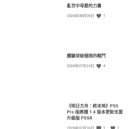
亂世中母愛的力量
發
2026年08月05日
1
佈
日
期:
體驗突破極限的戰鬥
發
2026年07月24日
4
佈
日
期:
《明日方舟：終末地》PS5
Pro 版將隨 1.4 版本更新支援
升級版 PSSR
發
2026年07月16日
1
2