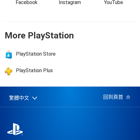
Facebook
Instagram
YouTube
More PlayStation
PlayStation Store
PlayStation Plus
回到頁首
繁體中文
Select
Current
a
region:
region