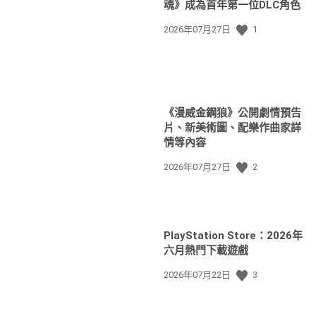
魂》成為首年第一位DLC角色
發
2026年07月27日
1
佈
日
期:
《漫威金鋼狼》公開劇情預告
片、新美術圖、配樂作曲家詳
情等內容
發
2026年07月27日
2
佈
日
期:
PlayStation Store：2026年
六月熱門下載遊戲
發
2026年07月22日
3
佈
日
期: