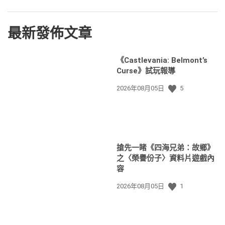
最新發佈文章
《Castlevania: Belmont’s
Curse》試玩報導
發
2026年08月05日
5
佈
日
期:
搶先一睹《四海兄弟：故鄉》
之〈榮譽份子〉資料片遊戲內
容
發
2026年08月05日
1
佈
日
期: