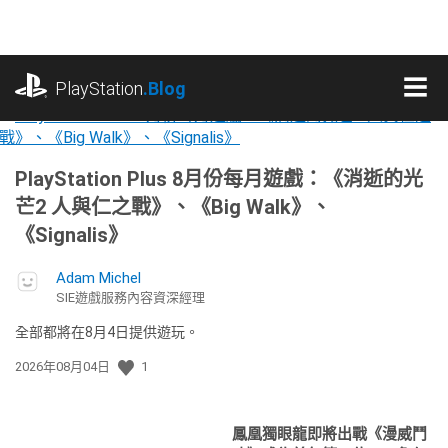
跳
往
內
playstation.com
容
PlayStation
.Blog
MEN
焦
PlayStation.Blog
PlayStation Plus 8月份每月遊戲：《消逝的光
點
繁
芒2 人與仁之戰》、《Big Walk》、
故
《Signalis》
體
事
Adam Michel
中
SIE遊戲服務內容資深經理
文
全部都將在8月4日提供遊玩。
發
2026年08月04日
1
佈
日
期:
鳳凰獨眼龍即將出戰《漫威鬥