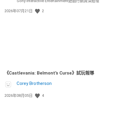
Sony Interactive Entertainment遊戲行銷資深經理
發
2026年07月21日
2
佈
日
期:
《Castlevania: Belmont’s Curse》試玩報導
Corey Brotherson
發
2026年08月05日
4
佈
日
期: