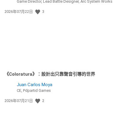
Game Director, Lead Battle Designer, Arc System Works
發
2026年07月22日
3
佈
日
期:
《Coloratura》：設計出只靠聲音引導的世界
Juan Carlos Moya
CE, Pdpartid Games
發
2026年07月21日
2
佈
日
期: