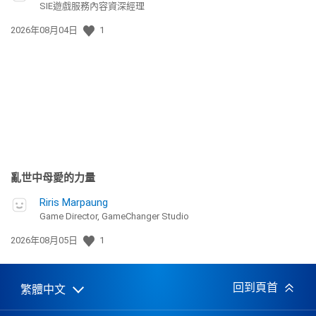
SIE遊戲服務內容資深經理
發
2026年08月04日
1
佈
日
期:
亂世中母愛的力量
Riris Marpaung
Game Director, GameChanger Studio
發
2026年08月05日
1
佈
日
期:
回到頁首
繁體中文
Select
Current
a
region: