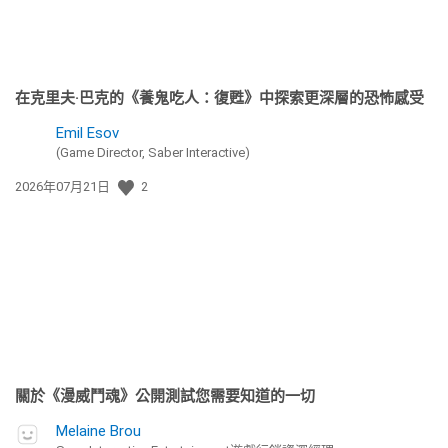
在克里夫·巴克的《養鬼吃人：復甦》中探索更深層的恐怖感受
Emil Esov
(Game Director, Saber Interactive)
發
2026年07月21日
2
佈
日
期:
關於《漫威鬥魂》公開測試您需要知道的一切
Melaine Brou