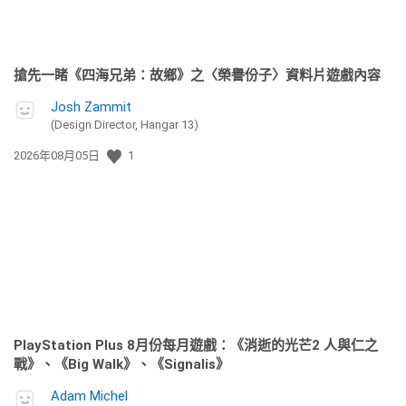
搶先一睹《四海兄弟：故鄉》之〈榮譽份子〉資料片遊戲內容
Josh Zammit
(Design Director, Hangar 13)
發
2026年08月05日
1
佈
日
期:
PlayStation Plus 8月份每月遊戲：《消逝的光芒2 人與仁之
戰》、《Big Walk》、《Signalis》
Adam Michel