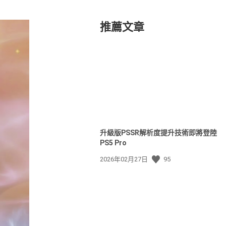
推薦文章
升級版PSSR解析度提升技術即將登陸
PS5 Pro
發
2026年02月27日
95
佈
日
期: