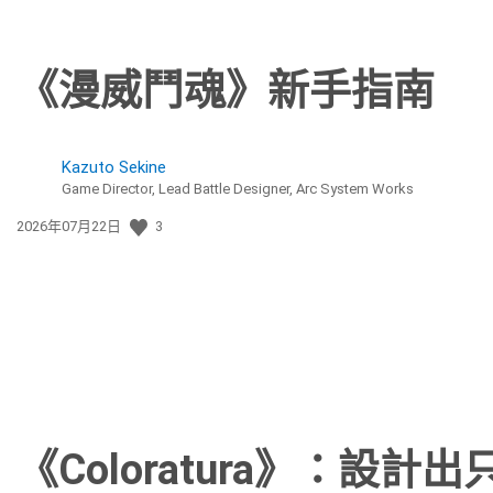
《漫威鬥魂》新手指南
Kazuto Sekine
Game Director, Lead Battle Designer, Arc System Works
發
2026年07月22日
3
佈
日
期:
《Coloratura》：設