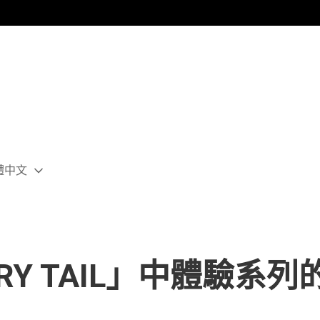
體中文
ect
rent
ion:
ion
RY TAIL」中體驗系列