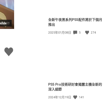
全新午夜黑系列PS5配件將於下個月
推出
發
2025年01月08日
5
274
佈
日
期:
讚
PS5 Pro技術研討會揭露主機全新的
深入細節
發
2024年12月19日
141
佈
日
View