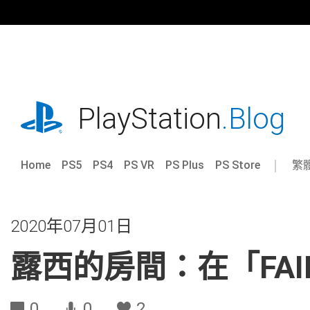
跳
往
內
容
playstation.com
PlayStation
.Blog
Home
PS5
PS4
PS VR
PS Plus
PS Store
繁
Sel
Cur
a
reg
reg
2020年07月01日
露西的房間：在「FAI
0
0
2