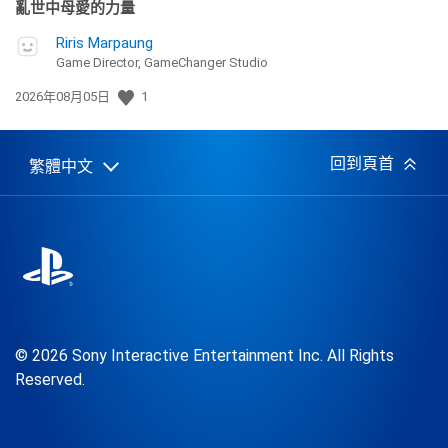
亂世中母愛的力量
Riris Marpaung
Game Director, GameChanger Studio
發
2026年08月05日
1
佈
日
期:
回到頁首
繁體中文
Select
Current
a
region:
region
© 2026 Sony Interactive Entertainment Inc. All Rights
Reserved.