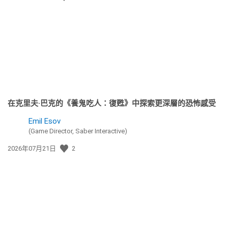
佈
日
期:
在克里夫·巴克的《養鬼吃人：復甦》中探索更深層的恐怖感受
Emil Esov
(Game Director, Saber Interactive)
發
2026年07月21日
2
佈
日
期: