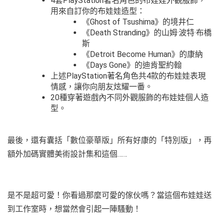
4套PlayStation著名角色的布娃娃外觀服飾，
用來自訂你的布娃娃造型：
《Ghost of Tsushima》的境井仁
《Death Stranding》的山姆·波特·布橋
斯
《Detroit Become Human》的康納
《Days Gone》的迪肯聖約翰
上述PlayStation著名角色共4款的布娃娃表現
情感，讓你向朋友炫耀一番。
20種穿著遊戲內不同外觀服飾的布娃娃個人造
型。
最後，還有囊括「數位豪華版」所有好康的「特別版」，再
額外加碼實體美術設計集和這個……
是不是超可愛！你看過那麼可愛的傢伙嗎？當這個布娃娃送
到工作室時，想當然會引起一陣騷動！