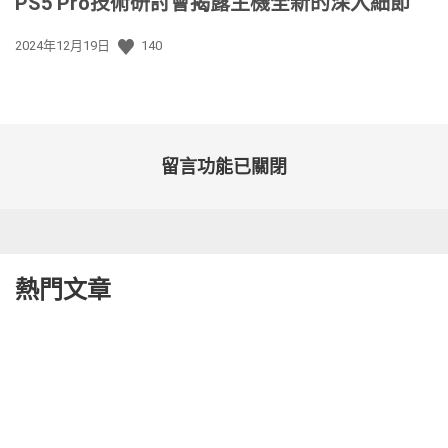
PS5 Pro技術研討會揭露主機全新的深入細節
發
2024年12月19日
140
佈
日
期:
留言功能已關閉
熱門文章