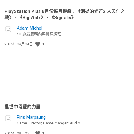
PlayStation Plus 8月份每月遊戲：《消逝的光芒2 人與仁之
戰》、《Big Walk》、《Signalis》
Adam Michel
SIE遊戲服務內容資深經理
發
2026年08月04日
1
佈
日
期:
亂世中母愛的力量
Riris Marpaung
Game Director, GameChanger Studio
發
2026年08月05日
1