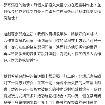
都有滿腔的熱情。每個人都投入大量心力在遊戲製作上，並
對迄今的成果感到自豪。希望各位在家遊玩時都能感受到這
份熱忱！
遊戲專案開始之初，我們的目標很單純：將精彩的3D多人
合作冒險帶給玩家。達到這個目標的過程在上方影片可見一
斑：從布娃娃的控制選項開始，進而打造他所探索的世界，
再以豐富多元的變化來設計遊戲，為混亂、搞笑的多人合作
遊玩增添趣味變數*。
我們希望遊戲中的每道關卡都是獨一無二的，好讓玩家持續
對下一關感到驚喜。在某一關，你會乘坐失控的火車翻山越
嶺；然後在另一關探索被遺忘的神廟或對抗敵對壞蛋。我們
將遊玩方式與眾多升級功能互相結合，其中有一個在某時間
點差不多會整個翻轉世界！而且遊戲的配樂真的是精彩絕