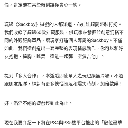
倫，肯定能在某些時刻讓你會心一笑。
玩過《Sackboy》遊戲的人都知道，布娃娃超愛盛裝打扮。
我們收錄了超過60款外觀服裝，供玩家來發掘並創意混搭不
同的外觀服飾單品，讓玩家打造個人專屬的Sackboy。不僅
如此，我們還創造出一套完整的表現情感動作，你可以和好
友抱抱、撞胸、跳舞，還能一起彈「空氣吉他」。
提到「多人合作」，本遊戲即使單人遊玩也絕無冷場，不過
跟朋友組隊，絕對有更多懊惱頓足和爆笑時刻，加倍歡樂！
好，滔滔不絕的遊戲經到此為止。
現在我要介紹一下將在PS4與PS5雙平台推出的「數位豪華