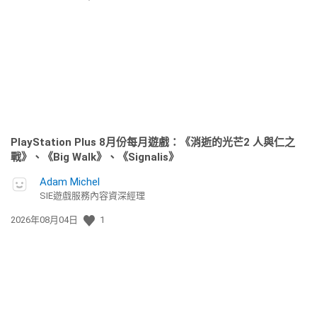
佈
日
期:
PlayStation Plus 8月份每月遊戲：《消逝的光芒2 人與仁之
戰》、《Big Walk》、《Signalis》
Adam Michel
SIE遊戲服務內容資深經理
發
2026年08月04日
1
佈
日
期: