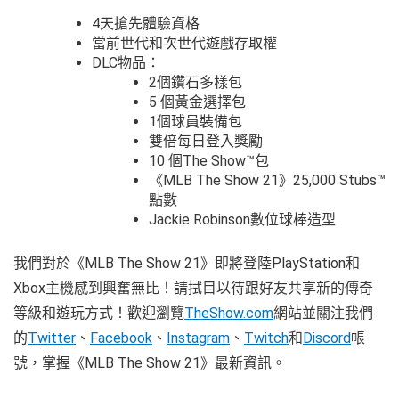
4天搶先體驗資格
當前世代和次世代遊戲存取權
DLC物品：
2個鑽石多樣包
5 個黃金選擇包
1個球員裝備包
雙倍每日登入獎勵
10 個The Show™包
《MLB The Show 21》25,000 Stubs™
點數
Jackie Robinson數位球棒造型
我們對於《MLB The Show 21》即將登陸PlayStation和
Xbox主機感到興奮無比！請拭目以待跟好友共享新的傳奇
等級和遊玩方式！歡迎瀏覽
TheShow.com
網站並關注我們
的
Twitter
、
Facebook
、
Instagram
、
Twitch
和
Discord
帳
號，掌握《MLB The Show 21》最新資訊。