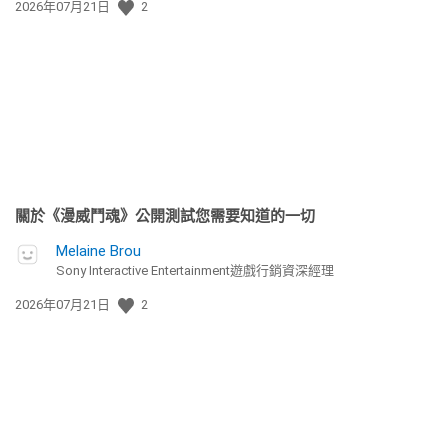
發
2026年07月21日
2
佈
日
期:
關於《漫威鬥魂》公開測試您需要知道的一切
Melaine Brou
Sony Interactive Entertainment遊戲行銷資深經理
發
2026年07月21日
2
佈
日
期: