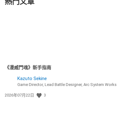
熱門文章
《漫威鬥魂》新手指南
Kazuto Sekine
Game Director, Lead Battle Designer, Arc System Works
發
2026年07月22日
3
佈
日
期: