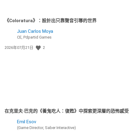
《Coloratura》：設計出只靠聲音引導的世界
Juan Carlos Moya
CE, Pdpartid Games
發
2026年07月21日
2
佈
日
期:
在克里夫·巴克的《養鬼吃人：復甦》中探索更深層的恐怖感受
Emil Esov
(Game Director, Saber Interactive)