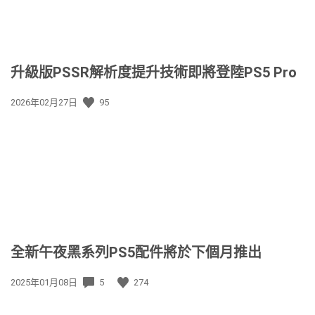
升級版PSSR解析度提升技術即將登陸PS5 Pro
發
2026年02月27日
95
佈
日
期:
全新午夜黑系列PS5配件將於下個月推出
發
2025年01月08日
5
274
佈
日