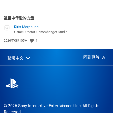
亂世中母愛的力量
Riris Marpaung
Game Director, GameChanger Studio
發
2026年08月05日
1
佈
日
期:
回到頁首
繁體中文
Select
Current
a
region:
region
© 2026 Sony Interactive Entertainment Inc. All Rights
Reserved.