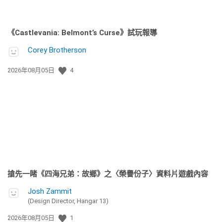
《Castlevania: Belmont’s Curse》試玩報導
Corey Brotherson
發
2026年08月05日
4
佈
日
期:
搶先一睹《四海兄弟：故鄉》之〈榮譽份子〉資料片遊戲內容
Josh Zammit
(Design Director, Hangar 13)
發
2026年08月05日
1