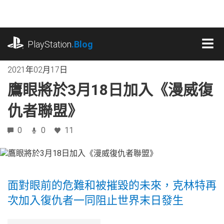
跳
往
內
playstation.com
容
PlayStation
.Blog
MEN
2021年02月17日
鷹眼將於3月18日加入《漫威復
仇者聯盟》
0
0
11
面對眼前的危難和被摧毀的未來，克林特再
次加入復仇者一同阻止世界末日發生