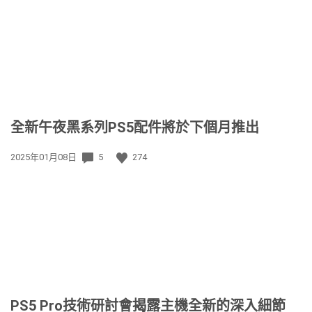
日
期:
全新午夜黑系列PS5配件將於下個月推出
發
2025年01月08日
5
274
佈
日
期:
PS5 Pro技術研討會揭露主機全新的深入細節