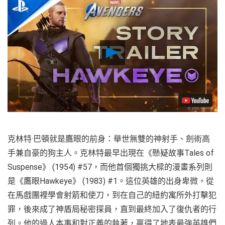
Play
Video
克林特·巴頓就是鷹眼的前身：舉世無雙的神射手、劍術高
手兼自豪的狗主人。克林特最早出現在《懸疑故事Tales of
Suspense》 (1954) #57，而他首個獨挑大樑的漫畫系列則
是《鷹眼Hawkeye》 (1983) #1。這位英雄的出身卑微，從
在馬戲團裡學會射箭和使刀，到在自己的紐約寓所外打擊犯
罪，後來成了神盾局秘密探員，直到最終加入了復仇者的行
列。他的過人本事和對正義的執著，贏得了地表最強英雄們