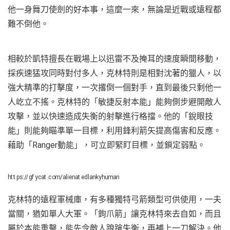
他一身舞刀使劍的好本事，這麼一來，無論是近戰或遠程都
難不倒他。
相較於凱特擅長在戰場上以迅雷不及掩耳的速度瞬間移動，
採疾速猛攻同時對付多人，克林特則是相對沈著的獵人，以
強大精準的打擊度，一次撂倒一個對手，直到最後只剩他一
人屹立不搖。克林特的「敏捷反射本能」能夠側步避開敵人
攻擊，並以快速造成失衡的射擊進行格擋。他的「銳眼技
能」則能夠瞄準單一目標，利用鋒利箭矢提高傷害和反應。
藉助「Ranger動能」，可立即緊盯目標，並鎖定弱點。
https://gfycat.com/alienatedlankyhuman
克林特的遠程軍械庫，有多種獨特弓箭類型可供使用，一夫
當關，猶如單人大軍。「鉤爪箭」讓克林特來去自如，而且
屬於本能重擊，能先令敵人踉蹌失衡，再補上一刀解決。他