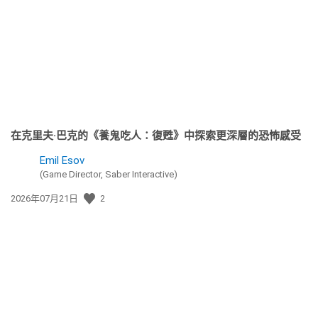
日
期:
在克里夫·巴克的《養鬼吃人：復甦》中探索更深層的恐怖感受
Emil Esov
(Game Director, Saber Interactive)
發
2026年07月21日
2
佈
日
期: