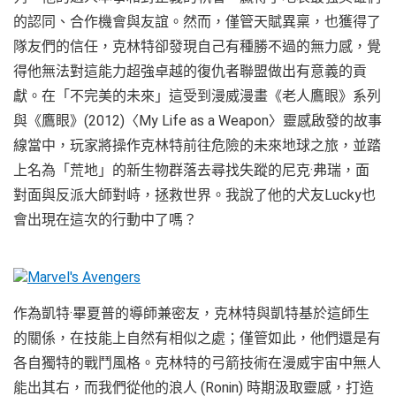
的認同、合作機會與友誼。然而，僅管天賦異稟，也獲得了
隊友們的信任，克林特卻發現自己有種勝不過的無力感，覺
得他無法對這能力超強卓越的復仇者聯盟做出有意義的貢
獻。在「不完美的未來」這受到漫威漫畫《老人鷹眼》系列
與《鷹眼》(2012)〈My Life as a Weapon〉靈感啟發的故事
線當中，玩家將操作克林特前往危險的未來地球之旅，並踏
上名為「荒地」的新生物群落去尋找失蹤的尼克·弗瑞，面
對面與反派大師對峙，拯救世界。我說了他的犬友Lucky也
會出現在這次的行動中了嗎？
作為凱特·畢夏普的導師兼密友，克林特與凱特基於這師生
的關係，在技能上自然有相似之處；僅管如此，他們還是有
各自獨特的戰鬥風格。克林特的弓箭技術在漫威宇宙中無人
能出其右，而我們從他的浪人 (Ronin) 時期汲取靈感，打造