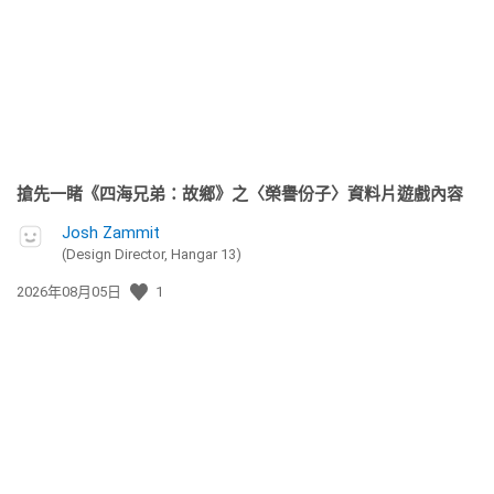
日
期:
搶先一睹《四海兄弟：故鄉》之〈榮譽份子〉資料片遊戲內容
Josh Zammit
(Design Director, Hangar 13)
發
2026年08月05日
1
佈
日
期: