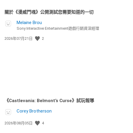
關於《漫威鬥魂》公開測試您需要知道的一切
Melaine Brou
Sony Interactive Entertainment遊戲行銷資深經理
發
2026年07月21日
2
佈
日
期:
《Castlevania: Belmont’s Curse》試玩報導
Corey Brotherson
發
2026年08月05日
4
佈