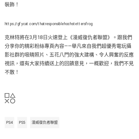
裝飾！
https://gfycat.com/thatresponsiblehochstettersfrog
克林特將在3月18日火速登上《漫威復仇者聯盟》。跟我們
分享你的精彩粉絲專頁內容——舉凡來自我們超優秀電玩攝
影社群的吸睛照片、五花八門的強大建構、令人興奮的反應
視訊，還有大家持續送上的回饋意見，一概歡迎，我們不見
不散！
PS4
PS5
漫威復仇者聯盟