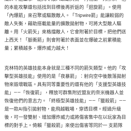
的本能攻擊還包括找到目標後再折返的「迴旋箭」。使用
「內爆箭」來召聚或驅散敵人。「Tripwire箭」能讓較弱的
敵人失衡，藉助搭載能量的擴散拋射物，可將大型敵人驅
離。用「火箭矢」來格擋敵人，它會附著於目標，把他們送
上西天！「脈衝箭」則會附著於表面並在爆破之前累積能
量；累積越多，爆炸威力越大！
克林特的英雄技能本身就是三種不同的箭矢類型。他的「攻
擊型英雄技能」使用的是「夜暴箭」：射向空中後散落拋射
物來毀壞戰區。具有同等重要性的還有他的「支援型英雄技
能」——「恢復箭」，釋放可群集附近盟友的奈米機器人並
恢復他們的意志力。「終極型英雄技能」——「獵殺箭」——
是一款AI指引拋射物，能飛越戰場，穿透目標。經過升級
後，可一發雙射、增加爆炸威力或將傷害集中在以玩家為目
標的對手上。倚賴「獵殺箭」來使出傷害等同於一 支箭隊