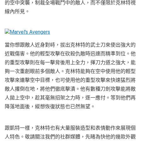
的空中突襲，制裁全場戰鬥中的敵人，而不僅限於克林特視
線內所見。
當你想跟敵人近身對峙，拔出克林特的武士刀來使出強大的
近戰傷害。他的輕型攻擊在砍殺仇敵時迅速而精準到位。他
的重型攻擊則在每一擊背後用上全力，揮刀力道之強大，能
夠一次重創眼前多個敵人。克林特能夠在空中使用他的輕型
攻擊來連擊空中目標，也可使用他的重型攻擊來快速猛烈將
敵人撂倒在地，將他們徹底擊潰。他有數種刀劍攻擊能將敵
人拋上空中，趁其毫無招架之力時，逐一應付。等到他們再
降落地面後，縱想恢復狀態也已然無望。
跟凱特一樣，克林特也有大量服裝造型和表情動作來展現個
人特色。敬請關注我們的社群媒體，先睹為快他的幾款外觀