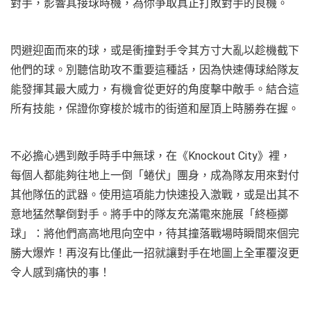
對手，影響其接球時機，為你爭取真正打敗對手的良機。
閃避迎面而來的球，或是衝撞對手令其方寸大亂以趁機截下
他們的球。別聽信助攻不重要這種話，因為快速傳球給隊友
能發揮其最大威力，有機會從更好的角度擊中敵手。結合這
所有技能，保證你穿梭於城市的街道和屋頂上時勝券在握。
不必擔心遇到敵手時手中無球，在《Knockout City》裡，
每個人都能夠往地上一倒「蜷伏」團身，成為隊友用來對付
其他隊伍的武器。使用這項能力快速投入激戰，或是出其不
意地猛然擊倒對手。將手中的隊友充滿電來施展「終極擲
球」：將他們高高地甩向空中，待其撞落戰場時瞬間來個完
勝大爆炸！再沒有比僅此一招就讓對手在地圖上全軍覆沒更
令人感到痛快的事！