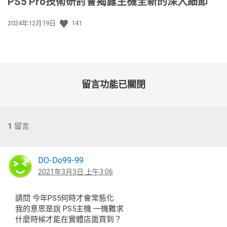
PS5 Pro技術研討會揭露主機全新的深入細節
發
2024年12月19日
141
佈
日
期:
留言功能已關閉
1
留言
DO-Do99-99
2021年3月3日 上午3:06
請問 今年PS5何時才會常態化
我的意思是說 PS5主機 一機難求
什麼時候才能在實體店面買到？