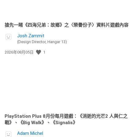
搶先一睹《四海兄弟：故鄉》之〈榮譽份子〉資料片遊戲內容
Josh Zammit
(Design Director, Hangar 13)
發
2026年08月05日
1
佈
日
期:
PlayStation Plus 8月份每月遊戲：《消逝的光芒2 人與仁之
戰》、《Big Walk》、《Signalis》
Adam Michel