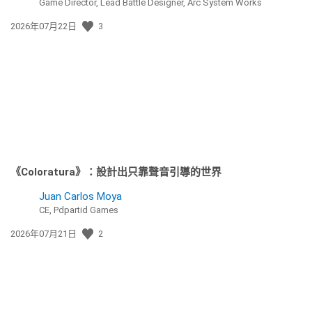
Game Director, Lead Battle Designer, Arc System Works
發
2026年07月22日
3
佈
日
期:
《Coloratura》：設計出只靠聲音引導的世界
Juan Carlos Moya
CE, Pdpartid Games
發
2026年07月21日
2
佈
日
期: