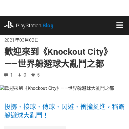
跳
往
內
playstation.com
容
PlayStation
.Blog
MEN
2021年03月02日
歡迎來到《Knockout City》
——世界躲避球大亂鬥之都
1
0
5
投擲、接球、傳球、閃避、衝撞挺進，稱霸
躲避球大亂鬥！