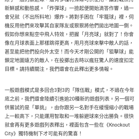
新鮮感和動態感。「炸彈球」一撿起便開始滴答作響，過一
會兒就（不出所料地）爆炸。將對手困在「牢籠球」裡，伺
機反用他們來攻擊其自家隊友或狠狠將他們拋出地圖一側。
假如你想來點空中飛人特效，把握「月亮球」就對了！你會
像在月球表面上那樣跳得更高，用月亮球來擊中敵人的話，
甚至能把他們投向外太空！而今天才剛公開的「狙擊球」能
鎖定地圖遠方的敵人，在投擲出去時以瘋狂驚人的速度扣定
目標。請持續關注，我們還會在此釋出更多情報。
一般遊戲模式是多回合3對3的「隊伍戰」模式，不過在今年
底之前，我們還會陸續引進逾20種新的遊戲列表。另一個可
供嘗試的是「單挑」，由你跟另一名對手在緩慢縮小的戰場
上一較高下，只能運用智取和一堆躲避球來分出勝負。很快
就會再有更多遊戲列表釋出，裡面包含一些在《Knockout
City》獨特機制下才可能有的驚喜！