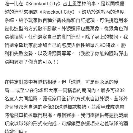
唯一比在《Knockout City》占上風更棒的事，是以同樣優
越的造型來稱霸《Knockout City》。歸功於遊戲內的進度
系統，給予玩家數百種外觀裝飾和自訂選項，可供挑選用來
變化造型的方式數不勝數。外觀選擇包羅萬象，從狠角色到
滑稽搞笑，任你選定自己的亂鬥造型。除了身上的裝扮，我
們還希望玩家能添加自己的態度與個性到舉凡KO特效、 勝
利和失敗姿勢、以及滑翔翼等等。（我說了你能夠隨時彈出
滑翔翼嗎？你真的可以！）
在特定對戰中有隊伍相挺，但「球隊」可是你永遠的後
盾……或至少在你想跟大家一同稱霸的期間內。最多可達32
名友人共同組隊，讓玩家用全新的方式來自訂外觀。全隊外
套背後都有自選的全像3D球隊標誌裝飾，並乘坐球隊專屬
時髦飛車抵達戰鬥現場。每個賽季，我們還提供每週挑戰讓
玩家以球隊的形式來完成，可解鎖更多選項來定義球隊的獨
特識別度。