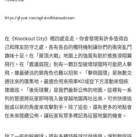
https://gfycat.com/agitatedhilariousbream
在《Knockout City》裡四處走走，你會發現有許多值得自
己和隊友防守之處，各有各自的獨特機制讓你們的衝突亂鬥
趣味十足。在「屋頂大戰」地圖上的強風有助於推進滑翔翼
飛行。在「震盪庭院」則有一顆巨型破壞球隨時可能把人擊
飛，連最硬派的狠角色也難以招架。「擊倒圓環」是無數交
通往來的匯集地，最適合用來飛車KO或從下方滾動來個疾
速遁逃。「後街球賽」是我們最新公佈的地圖，這裡有一系
列的管道將玩家即時吸入後穿越地圖再吐出來，可供快速逃
脫或以新的角度來攻擊對手。除了這些，還有更多的地點會
在未來陸續公佈，讓玩家有眾多標記為征服地盤的機會。
除了一般的躲避球，還有多種特殊球可供使用，讓對戰保持