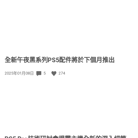
日
期:
全新午夜黑系列PS5配件將於下個月推出
發
2025年01月08日
5
274
佈
日
期: