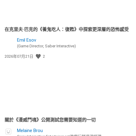
在克里夫·巴克的《養鬼吃人：復甦》中探索更深層的恐怖感受
Emil Esov
(Game Director, Saber Interactive)
發
2026年07月21日
2
佈
日
期:
關於《漫威鬥魂》公開測試您需要知道的一切
Melaine Brou