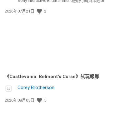
Sony Interactive Entertainment遊戲行銷資深經理
發
2026年07月21日
2
佈
日
期:
《Castlevania: Belmont’s Curse》試玩報導
Corey Brotherson
發
2026年08月05日
5
佈
日
期: