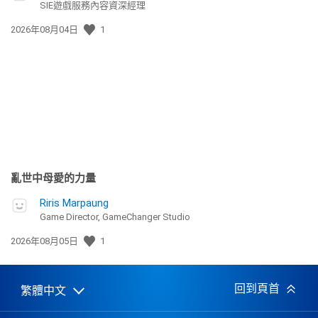
SIE遊戲服務內容資深經理
發
2026年08月04日
1
佈
日
期:
亂世中母愛的力量
Riris Marpaung
Game Director, GameChanger Studio
發
2026年08月05日
1
佈
日
期:
回到頁首
繁體中文
Select
Current
a
region:
region