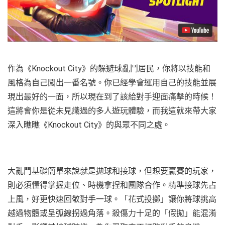
作為《Knockout City》的躲避球亂鬥居民，你將以技能和
風格為自己闖出一番名號。你已經學會運用自己的技能並展
現出最好的一面，所以現在到了該給對手迎面痛擊的時候！
這將會你是從未見識過的多人遊玩體驗，而我這就來帶大家
深入瞧瞧《Knockout City》的與眾不同之處。
大亂鬥基礎簡單來說就是拋球和接球，但想要贏賽的玩家，
則必須懂得掌握走位、時機拿捏和團隊合作。精準接球先占
上風，好更快速回敬對手一球。「花式投擲」讓你將球挑高
越過物體或呈弧線拐過角落。殺傷力十足的「假拋」能混淆