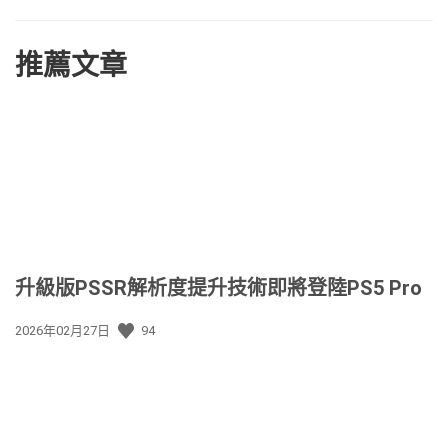
推薦文章
升級版PSSR解析度提升技術即將登陸PS5 Pro
發
2026年02月27日
94
佈
日
期: