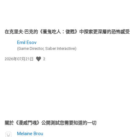
在克里夫·巴克的《養鬼吃人：復甦》中探索更深層的恐怖感受
Emil Esov
(Game Director, Saber Interactive)
發
2026年07月21日
2
佈
日
期:
關於《漫威鬥魂》公開測試您需要知道的一切
Melaine Brou