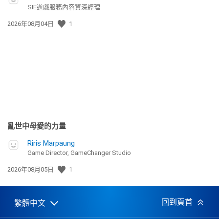
SIE遊戲服務內容資深經理
發
2026年08月04日
1
佈
日
期:
亂世中母愛的力量
Riris Marpaung
Game Director, GameChanger Studio
發
2026年08月05日
1
佈
日
期:
回到頁首
繁體中文
Select
Current
a
region: