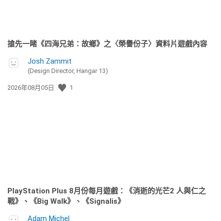
搶先一睹《四海兄弟：故鄉》之〈榮譽份子〉資料片遊戲內容
Josh Zammit
(Design Director, Hangar 13)
發
2026年08月05日
1
佈
日
期:
PlayStation Plus 8月份每月遊戲：《消逝的光芒2 人與仁之
戰》、《Big Walk》、《Signalis》
Adam Michel