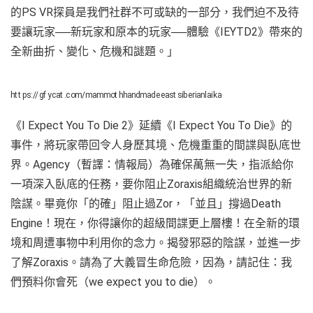
的PS VR探員是我們社群不可或缺的一部分，我們迫不及待
要讓玩家──新玩家和原本的玩家──體驗《IEYTD2》帶來的
全新曲折、變化、危機和謎題。」
https://gfycat.com/mammothhandmadeeastsiberianlaika
《I Expect You To Die 2》延續《I Expect You To Die》的
事件，將玩家帶回令人身歷其境、危機重重的間諜與臥底世
界。Agency（暫譯：情報局）為確保萬無一失，指派給你
一項深入臥底的任務，要你阻止Zoraxis組織統治世界的新
陰謀。畢竟你「的確」阻止過Zor，「並且」撐過Death
Engine！現在，你得讓你的超級間諜更上層樓！在全新的環
境和周遭事物中利用你的念力。揭發邪惡的陰謀，並進一步
了解Zoraxis。請為了大義冒生命危險，因為，請記住：我
們預料你會死（we expect you to die）。