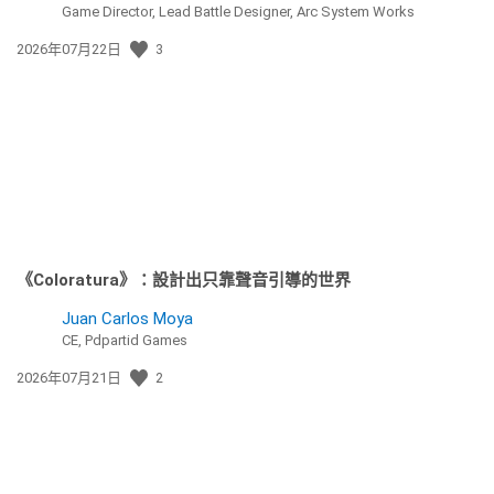
Game Director, Lead Battle Designer, Arc System Works
發
2026年07月22日
3
佈
日
期:
《Coloratura》：設計出只靠聲音引導的世界
Juan Carlos Moya
CE, Pdpartid Games
發
2026年07月21日
2
佈
日
期: