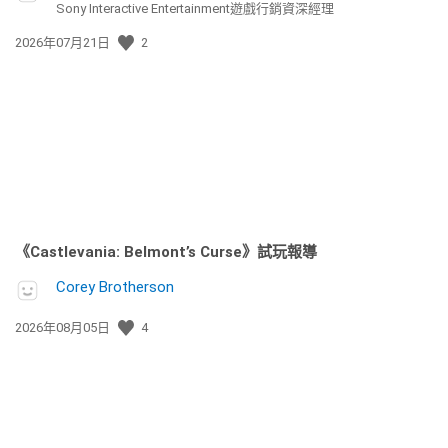
Sony Interactive Entertainment遊戲行銷資深經理
發
2026年07月21日
2
佈
日
期:
《Castlevania: Belmont’s Curse》試玩報導
Corey Brotherson
發
2026年08月05日
4
佈
日
期: