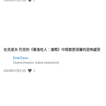
2026年07月21日
2
佈
日
期:
在克里夫·巴克的《養鬼吃人：復甦》中探索更深層的恐怖感受
Emil Esov
(Game Director, Saber Interactive)
發
2026年07月21日
2
佈
日
期: