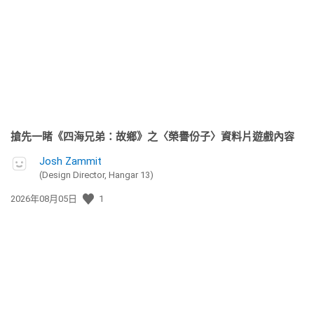
佈
日
期:
搶先一睹《四海兄弟：故鄉》之〈榮譽份子〉資料片遊戲內容
Josh Zammit
(Design Director, Hangar 13)
發
2026年08月05日
1
佈
日
期: