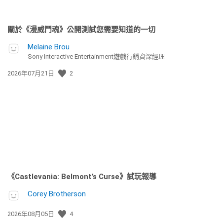
關於《漫威鬥魂》公開測試您需要知道的一切
Melaine Brou
Sony Interactive Entertainment遊戲行銷資深經理
發
2026年07月21日
2
佈
日
期:
《Castlevania: Belmont’s Curse》試玩報導
Corey Brotherson
發
2026年08月05日
4