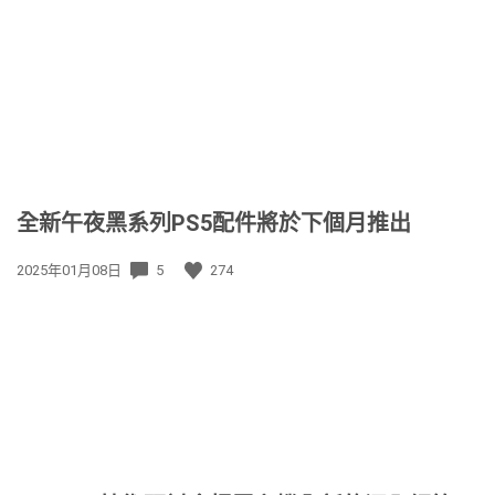
佈
日
期:
全新午夜黑系列PS5配件將於下個月推出
發
2025年01月08日
5
274
佈
日
期: