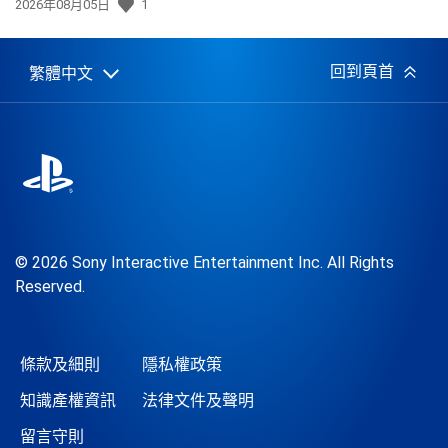
發
2026年08月05日
1
佈
日
期:
回到頁首
繁體中文
Select
Current
a
region:
region
© 2026 Sony Interactive Entertainment Inc. All Rights
Reserved.
條款及細則
隱私權政策
知識產權資訊
法律文件及聲明
留言守則