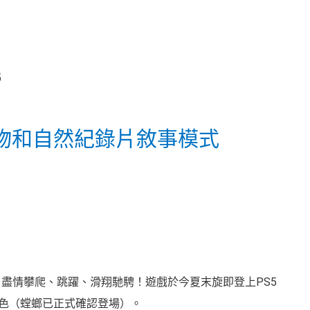
物和自然紀錄片敘事模式
遊玩紀錄片中，盡情攀爬、跳躍、滑翔馳騁！遊戲於今夏末旋即登上PS5
色（螳螂已正式確認登場）。