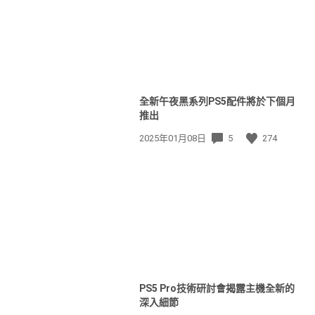
全新午夜黑系列PS5配件將於下個月
推出
發
2025年01月08日
5
274
佈
日
期:
PS5 Pro技術研討會揭露主機全新的
深入細節