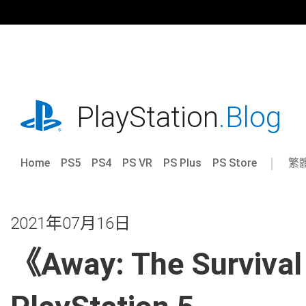
跳
往
內
容
playstation.com
PlayStation
.Blog
Home
PS5
PS4
PS VR
PS Plus
PS Store
繁
Sel
Cur
a
reg
reg
2021年07月16日
《Away: The Surv