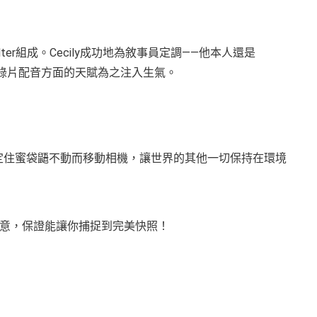
Walter組成。Cecily成功地為敘事員定調——他本人還是
然紀錄片配音方面的天賦為之注入生氣。
處定住蜜袋鼯不動而移動相機，讓世界的其他一切保持在環境
意，保證能讓你捕捉到完美快照！