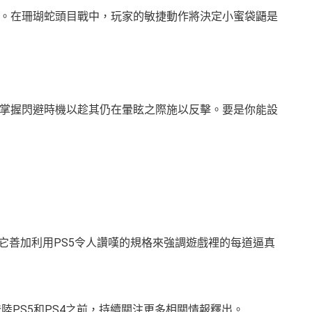
。在珊瑚蛇頭目戰中，玩家的敏捷動作將決定小蜜袋鼯是
掌握閃避時機以趁其仍在暈眩之際施以反擊。要是你能設
它善加利用PS5令人讚嘆的規格來強調遊戲裡的每道逼真
於今夏稍後登陸PS5和PS4之前，持續關注更多相關情報釋出。