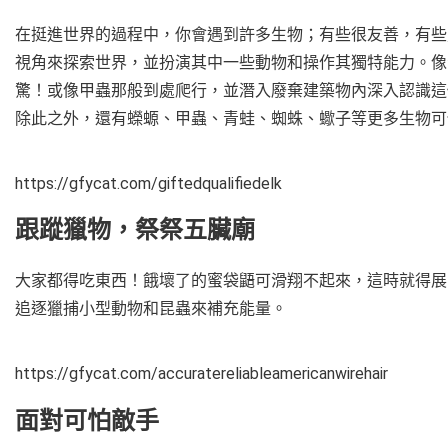
在挺進世界的過程中，你會遇到許多生物；有些很友善，有些則
視角來探索世界，並扮演其中一些動物和操作其獨特能力。像
驚！或像甲蟲那般到處爬行，並潛入廢棄建築物內深入認識這
除此之外，還有蠑螈、甲蟲、青蛙、蜘蛛、蠍子等更多生物可
https://gfycat.com/giftedqualifiedelk
跟蹤獵物，祭祭五臟廟
大家都得吃東西！餓壞了的蜜袋鼯可滑翔不起來，這時就得展
追逐獵捕小型動物和昆蟲來補充能量。
https://gfycat.com/accuratereliableamericanwirehair
面對可怕敵手