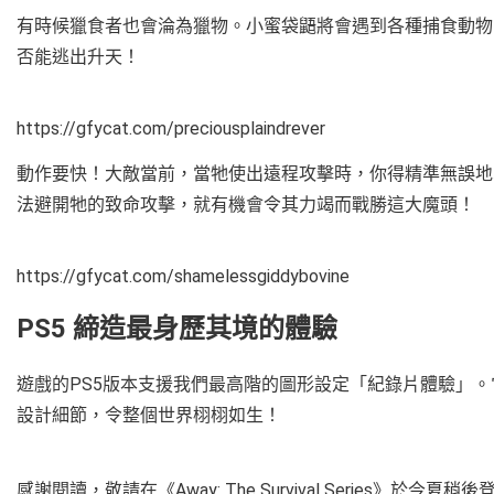
有時候獵食者也會淪為獵物。小蜜袋鼯將會遇到各種捕食動物
否能逃出升天！
https://gfycat.com/preciousplaindrever
動作要快！大敵當前，當牠使出遠程攻擊時，你得精準無誤地
法避開牠的致命攻擊，就有機會令其力竭而戰勝這大魔頭！
https://gfycat.com/shamelessgiddybovine
PS5 締造最身歷其境的體驗
遊戲的PS5版本支援我們最高階的圖形設定「紀錄片體驗」。
設計細節，令整個世界栩栩如生！
感謝閱讀，敬請在《Away: The Survival Series》