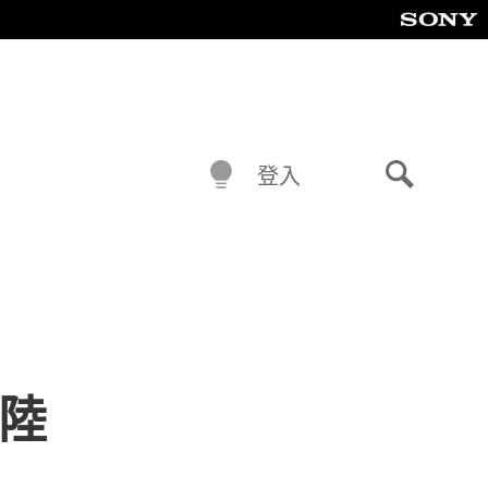
登入
搜
尋
登陸