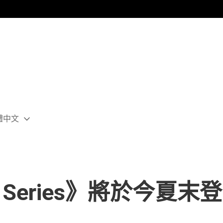
體中文
ect
rent
ion:
ion
ival Series》將於今夏末