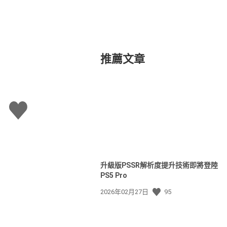
推薦文章
讚
升級版PSSR解析度提升技術即將登陸
PS5 Pro
發
2026年02月27日
95
佈
日
期: