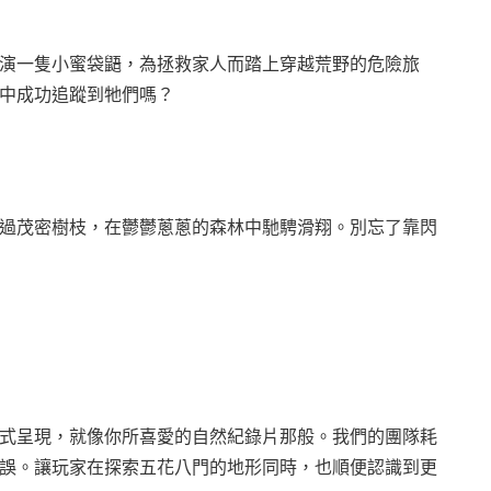
演一隻小蜜袋鼯，為拯救家人而踏上穿越荒野的危險旅
中成功追蹤到牠們嗎？
過茂密樹枝，在鬱鬱蔥蔥的森林中馳騁滑翔。別忘了靠閃
式呈現，就像你所喜愛的自然紀錄片那般。我們的團隊耗
誤。讓玩家在探索五花八門的地形同時，也順便認識到更