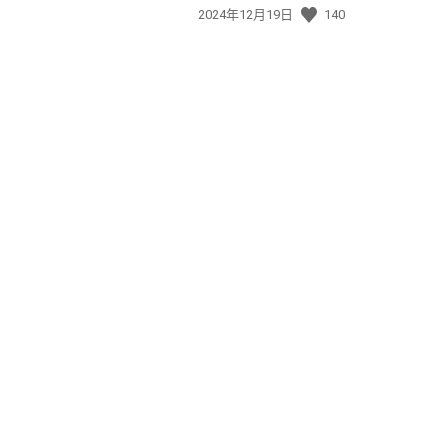
發
2024年12月19日
140
佈
日
期: