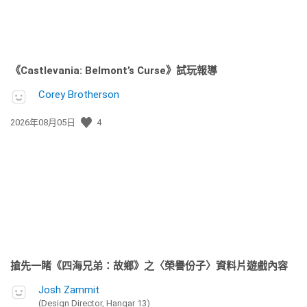
《Castlevania: Belmont’s Curse》試玩報導
Corey Brotherson
發
2026年08月05日
4
佈
日
期:
搶先一睹《四海兄弟：故鄉》之〈榮譽份子〉資料片遊戲內容
Josh Zammit
(Design Director, Hangar 13)