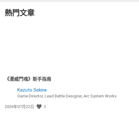
熱門文章
《漫威鬥魂》新手指南
Kazuto Sekine
Game Director, Lead Battle Designer, Arc System Works
發
2026年07月22日
3
佈
日
期: