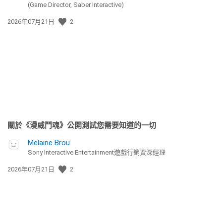
(Game Director, Saber Interactive)
發
2026年07月21日
2
佈
日
期:
關於《漫威鬥魂》公開測試您需要知道的一切
Melaine Brou
Sony Interactive Entertainment遊戲行銷資深經理
發
2026年07月21日
2
佈
日
期: