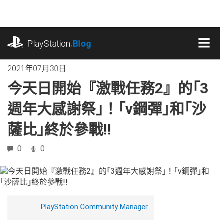
跳
往
內
playstation.com
容
PlayStation
.Blog
MEN
2021年07月30日
今天日開始『激戰任務2』的｢3
週年大感謝祭｣！｢ν鋼彈｣和｢沙
薩比｣終於參戰!!
0
0
PlayStation Community Manager