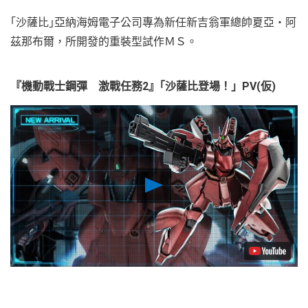
｢沙薩比｣亞納海姆電子公司專為新任新吉翁軍總帥夏亞・阿
茲那布爾，所開發的重裝型試作ＭＳ。
『機動戰士鋼彈 激戰任務2』｢沙薩比登場！」PV(仮)
Play
Video