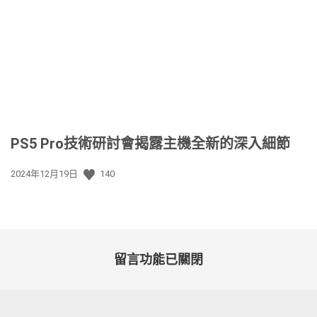
佈
日
期:
PS5 Pro技術研討會揭露主機全新的深入細節
發
2024年12月19日
140
佈
日
期:
留言功能已關閉