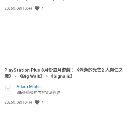
發
2026年08月05日
1
佈
日
期:
PlayStation Plus 8月份每月遊戲：《消逝的光芒2 人與仁之
戰》、《Big Walk》、《Signalis》
Adam Michel
SIE遊戲服務內容資深經理
發
2026年08月04日
1
佈
日
期: