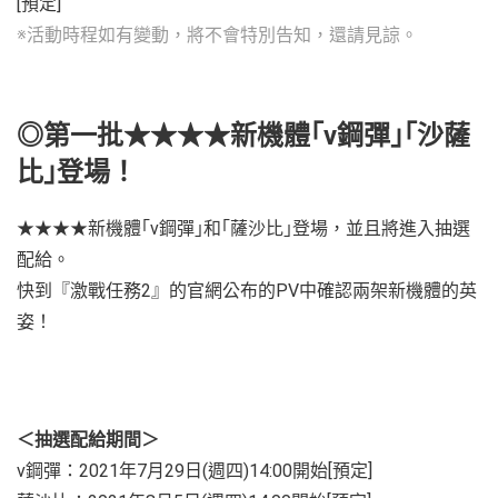
[預定]
※活動時程如有變動，將不會特別告知，還請見諒。
◎第一批★★★★新機體｢ν鋼彈｣｢沙薩
比｣登場！
★★★★新機體｢ν鋼彈｣和｢薩沙比｣登場，並且將進入抽選
配給。
快到『激戰任務2』的官網公布的PV中確認兩架新機體的英
姿！
＜抽選配給期間＞
ν鋼彈：2021年7月29日(週四)14:00開始[預定]