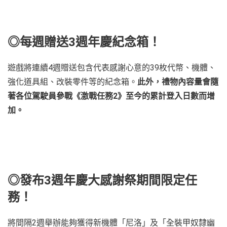
Vie
and
dow
ima
◎每週贈送3週年慶紀念箱！
遊戲將連續4週贈送包含代表感謝心意的39枚代幣、機體、
強化道具組、改裝零件等的紀念箱。
此外，禮物內容量會隨
著各位駕駛員參戰《激戰任務2》至今的累計登入日數而增
加。
◎發布3週年慶大感謝祭期間限定任
務！
將間隔2週舉辦能夠獲得新機體「尼洛」及「全裝甲奴隸幽