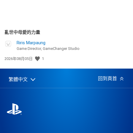
亂世中母愛的力量
Riris Marpaung
Game Director, GameChanger Studio
發
2026年08月05日
1
佈
日
期:
回到頁首
繁體中文
Select
Current
a
region:
region