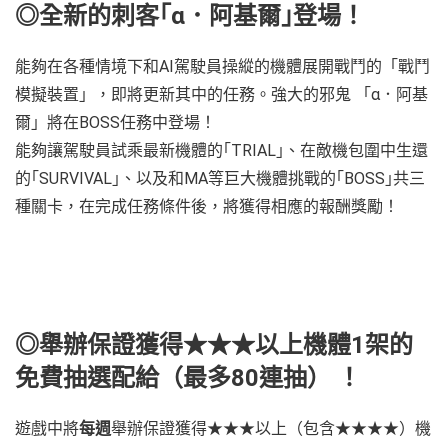
◎全新的刺客｢α．阿基爾｣登場！
能夠在各種情境下和AI駕駛員操縱的機體展開戰鬥的「戰鬥
模擬裝置」，即將更新其中的任務。強大的邪鬼 「α．阿基
爾」將在BOSS任務中登場！
能夠讓駕駛員試乘最新機體的｢TRIAL｣、在敵機包圍中生還
的｢SURVIVAL｣、以及和MA等巨大機體挑戰的｢BOSS｣共三
種關卡，在完成任務條件後，將獲得相應的報酬獎勵！
◎舉辦保證獲得★★★以上機體1架的
免費抽選配給（最多80連抽） ！
遊戲中將
每週
舉辦保證獲得★★★以上（包含★★★★）機