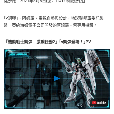
薩沙比：2021年8月5日(週四)14:00開始[預定]
｢ν鋼彈｣・阿姆羅・雷親自參與設計，地球聯邦軍委託製
造，亞納海姆電子公司開發的阿姆羅・雷專用機體。
『機動戰士鋼彈 激戰任務2』｢ν鋼彈登場！｣PV
Play
Video