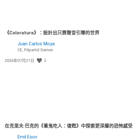
《Coloratura》：設計出只靠聲音引導的世界
Juan Carlos Moya
CE, Pdpartid Games
發
2026年07月21日
2
佈
日
期:
在克里夫·巴克的《養鬼吃人：復甦》中探索更深層的恐怖感受
Emil Esov