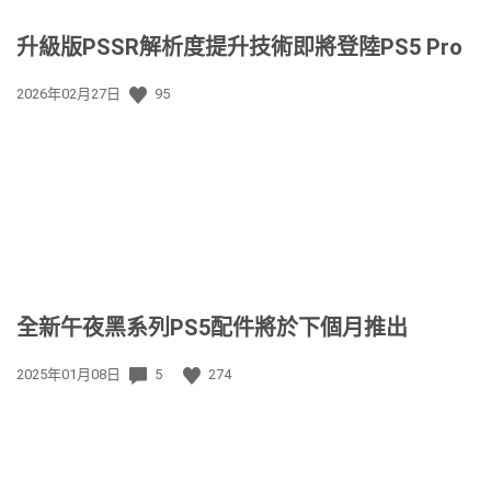
升級版PSSR解析度提升技術即將登陸PS5 Pro
發
2026年02月27日
95
佈
日
期:
全新午夜黑系列PS5配件將於下個月推出
發
2025年01月08日
5
274
佈
日
期: