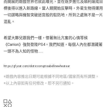
而開展的遊戲世界也就此曝光，並在逐步進化及順利達成目
標後得以進入新路線。當人類開始反擊時，外星生物得運用
一切謀略與機智突破迷宮般的駐防地，所到之處無不是一片
混亂。
希望大夥兒跟我們一樣，懷著無比亢奮的心情等候
《Carrion》強勢登陸PS4。我們知道，每個人內在都潛藏著
一頭不為人知的怪物……
https://gfycat.com/idioticcorruptisabellinewheatear
※遊戲內容推出日期可能根據不同地區/國家而有所調整。
※以上內容如有任何修改，恕不另行通知。