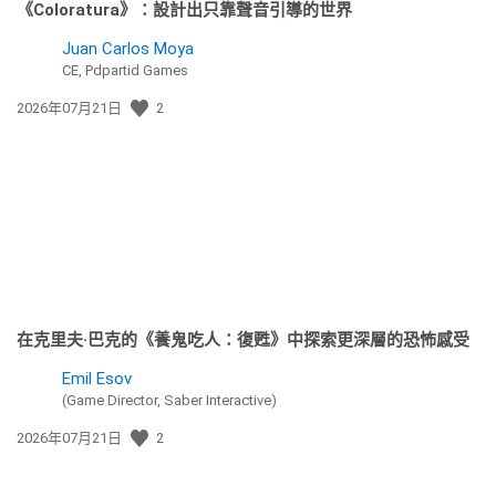
《Coloratura》：設計出只靠聲音引導的世界
Juan Carlos Moya
CE, Pdpartid Games
發
2026年07月21日
2
佈
日
期:
在克里夫·巴克的《養鬼吃人：復甦》中探索更深層的恐怖感受
Emil Esov
(Game Director, Saber Interactive)
發
2026年07月21日
2
佈
日