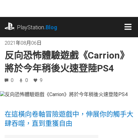
跳
往
內
playstation.com
容
PlayStation
.Blog
MEN
2021年08月06日
反向恐怖體驗遊戲《Carrion》
將於今年稍後火速登陸PS4
0
0
9
在這橫向卷軸冒險遊戲中，伸展你的觸手大
肆吞噬，直到重獲自由