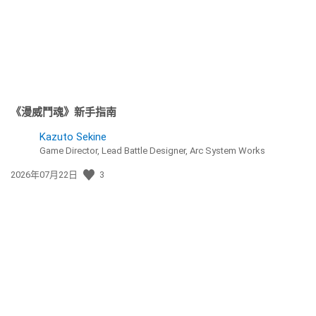
《漫威鬥魂》新手指南
Kazuto Sekine
Game Director, Lead Battle Designer, Arc System Works
發
2026年07月22日
3
佈
日
期: