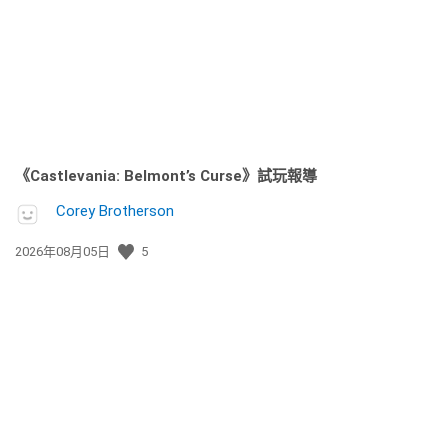
日
期:
《Castlevania: Belmont’s Curse》試玩報導
Corey Brotherson
發
2026年08月05日
5
佈
日
期: