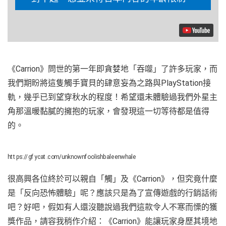
《Carrion》問世的第一年即貪婪地「吞噬」了許多玩家，而
我們期盼將這隻觸手寶貝的肆意妄為之路與PlayStation接
軌，幾乎已到望穿秋水的程度！希望還未體驗過我們外星主
角那溫暖黏膩的擁抱的玩家，會發現這一切等待都是值得
的。
https://gfycat.com/unknownfoolishbaleenwhale
很高興各位終於可以親自「觸」及《Carrion》，但究竟什麼
是「反向恐怖體驗」呢？應該只是為了宣傳遊戲的行銷話術
吧？好吧，假如有人還沒聽說過我們這款令人不寒而慄的獲
獎作品，請容我稍作介紹：《Carrion》能讓玩家身歷其境地