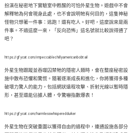
扮演在秘密地下實驗室中甦醒的可怕外星生物。遊戲中不會
解釋牠為何會現身此處，也不會說明牠有何目的，這隻神秘
怪物只想著一件事：逃跑！還有吃人。好吧，這麼說來是兩
件事。不過這麼一來，「反向恐怖」這名號就比較說得通了
吧？
https://gfycat.com/impeccablechillyamericanbobtail
外星生物跟蹤並吞噬囚禁牠的隱密人類時，會在整座秘密設
施中散布恐懼和驚慌。隨著逐漸成長和進化，你將獲得多種
破壞力驚人的能力，包括網狀遠程攻擊、折射光線以暫時隱
形，甚至還能佔據人體，令驚嚇指數爆表！
https://gfycat.com/harmlesswhisperedduiker
外星生物在突破重圍以獲得自由的過程中，連通設施各部分