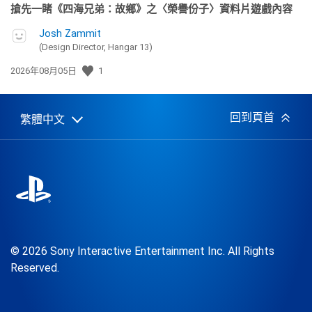
搶先一睹《四海兄弟：故鄉》之〈榮譽份子〉資料片遊戲內容
Josh Zammit
(Design Director, Hangar 13)
發
2026年08月05日
1
佈
日
期:
回到頁首
繁體中文
Select
Current
a
region:
region
© 2026 Sony Interactive Entertainment Inc. All Rights
Reserved.