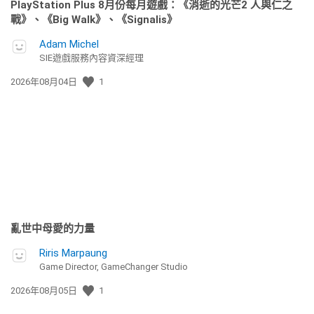
PlayStation Plus 8月份每月遊戲：《消逝的光芒2 人與仁之
戰》、《Big Walk》、《Signalis》
Adam Michel
SIE遊戲服務內容資深經理
發
2026年08月04日
1
佈
日
期:
亂世中母愛的力量
Riris Marpaung
Game Director, GameChanger Studio
發
2026年08月05日
1
佈