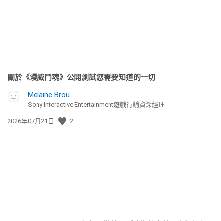
期:
關於《漫威鬥魂》公開測試您需要知道的一切
Melaine Brou
Sony Interactive Entertainment遊戲行銷資深經理
發
2026年07月21日
2
佈
日
期: