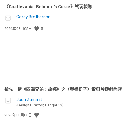
《Castlevania: Belmont’s Curse》試玩報導
Corey Brotherson
發
2026年08月05日
5
佈
日
期:
搶先一睹《四海兄弟：故鄉》之〈榮譽份子〉資料片遊戲內容
Josh Zammit
(Design Director, Hangar 13)
發
2026年08月05日
1
佈
日