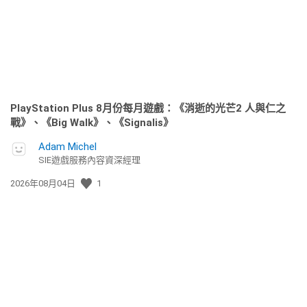
期:
PlayStation Plus 8月份每月遊戲：《消逝的光芒2 人與仁之
戰》、《Big Walk》、《Signalis》
Adam Michel
SIE遊戲服務內容資深經理
發
2026年08月04日
1
佈
日
期: