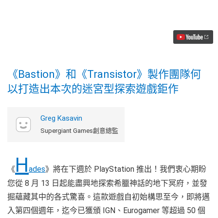
年
度
最
佳
遊
戲
獲
獎
作
《Bastion》和《Transistor》製作團隊何
品
以打造出本次的迷宮型探索遊戲鉅作
《Hades》
的
起
源
Greg Kasavin
Video
Supergiant Games創意總監
H
《
ades
》將在下週於 PlayStation 推出！我們衷心期盼
您從 8 月 13 日起能盡興地探索希臘神話的地下冥府，並發
掘蘊藏其中的各式驚喜。這款遊戲自初始構思至今，即將邁
入第四個週年，迄今已獲頒 IGN、Eurogamer 等超過 50 個