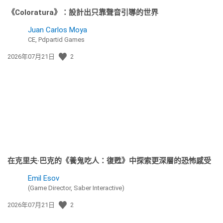
《Coloratura》：設計出只靠聲音引導的世界
Juan Carlos Moya
CE, Pdpartid Games
發
2026年07月21日
2
佈
日
期:
在克里夫·巴克的《養鬼吃人：復甦》中探索更深層的恐怖感受
Emil Esov
(Game Director, Saber Interactive)
發
2026年07月21日
2
佈
日