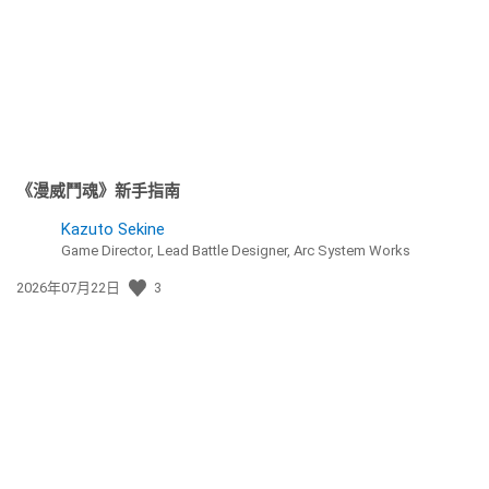
《漫威鬥魂》新手指南
Kazuto Sekine
Game Director, Lead Battle Designer, Arc System Works
發
2026年07月22日
3
佈
日
期: