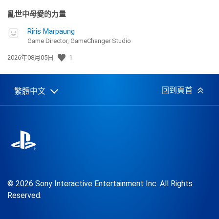
亂世中母愛的力量
Riris Marpaung
Game Director, GameChanger Studio
發
2026年08月05日
1
佈
日
期:
回到頁首
繁體中文
Select
Current
a
region:
region
© 2026 Sony Interactive Entertainment Inc. All Rights
Reserved.