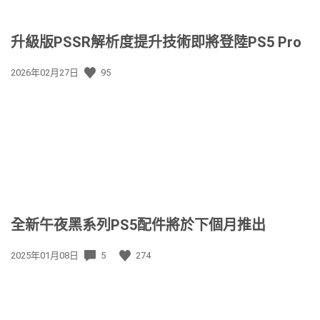
升級版PSSR解析度提升技術即將登陸PS5 Pro
發
2026年02月27日
95
佈
日
期:
全新午夜黑系列PS5配件將於下個月推出
發
2025年01月08日
5
274
佈
日
期: