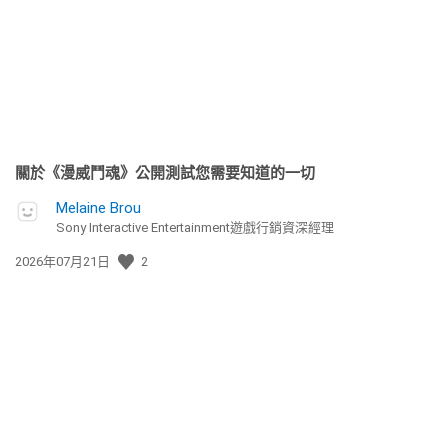
期:
關於《漫威鬥魂》公開測試您需要知道的一切
Melaine Brou
Sony Interactive Entertainment遊戲行銷資深經理
發
2026年07月21日
2
佈
日
期: