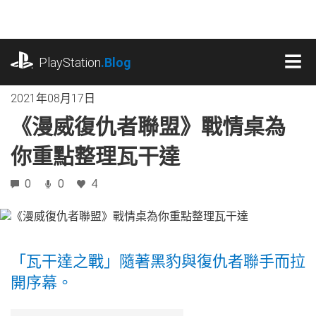
跳
往
內
playstation.com
容
PlayStation
.Blog
MEN
2021年08月17日
《漫威復仇者聯盟》戰情桌為
你重點整理瓦干達
0
0
4
「瓦干達之戰」隨著黑豹與復仇者聯手而拉
開序幕。