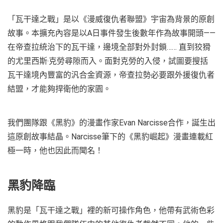
「瓦干達之戰」是以《漫威復仇者聯盟》宇宙為背景的原創
故事。本擴充內容是以A日事件發生後數年作為故事開頭——
在帝查拉統治下的瓦干達，邊境全部對外封鎖…… 直到狡猾
的尤里西斯‧克勞尋隙而入。面對克勞的入侵，試圖要搜括
瓦干達境內豐富的汎合金資源，帝查拉勢必要跟外援復仇者
結盟，才能夠捍衛他的家園。
我們團隊跟《黑豹》的漫畫作家Evan Narcisse合作，誕生出
這原創故事結晶。Narcisse筆下的《黑豹崛起》漫畫連載紅
極一時，他也因此而聞名！
黑豹降臨
黑豹是「瓦干達之戰」裡的新可操作角色，他帶有武術色彩