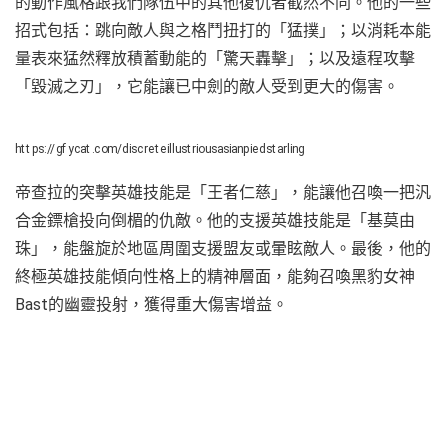
的動作風格跟我們隊伍中的其他復仇者截然不同。他的一些
招式包括：跳向敵人與之格鬥扭打的「猛撲」；以消耗本能
量表來猛然釋放積蓄動能的「驚天轟擊」；以及遠程攻擊
「毀滅之刃」，它能讓已中劍的敵人受到更大的傷害。
https://gfycat.com/discreteillustriousasianpiedstarling
帝查拉的突擊英雄技能是「王者仁慈」，能讓他召喚一把汎
合金鏢槍投向倒楣的仇敵。他的支援英雄技能是「基莫由
珠」，能盤旋於地區周圍支援盟友或暈眩敵人。最後，他的
終極英雄技能傾向性格上的精神層面，能夠召喚黑豹女神
Bast的幽靈投射，獲得重大傷害增益。