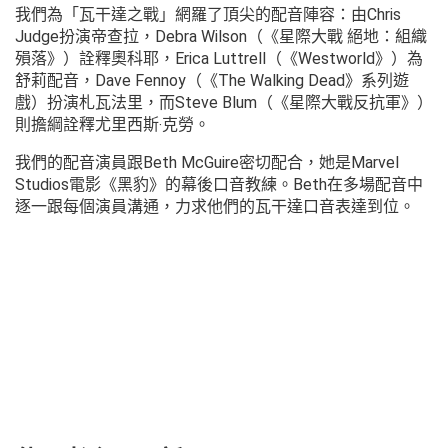
我們為「瓦干達之戰」網羅了頂尖的配音陣容：由Chris
Judge扮演帝查拉，Debra Wilson（《星際大戰 絕地：組織
殞落》）詮釋奧科耶，Erica Luttrell（《Westworld》）為
舒莉配音，Dave Fennoy（《The Walking Dead》系列遊
戲）扮演札瓦法里，而Steve Blum（《星際大戰反抗軍》）
則擔綱詮釋尤里西斯‧克勞。
我們的配音演員跟Beth McGuire密切配合，她是Marvel
Studios電影《黑豹》的幕後口音教練。Beth在多場配音中
逐一跟每個演員溝通，力求他們的瓦干達口音表達到位。