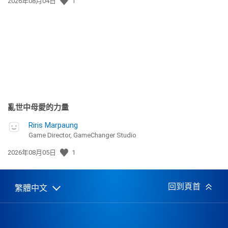
發
2026年08月04日
1
佈
日
期:
亂世中母愛的力量
Riris Marpaung
Game Director, GameChanger Studio
發
2026年08月05日
1
佈
日
期:
回到頁首
繁體中文
Select
Current
a
region:
region