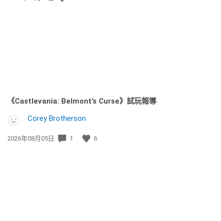
佈
日
期:
《Castlevania: Belmont’s Curse》試玩報導
Corey Brotherson
發
2026年08月05日
1
6
佈
日
期: