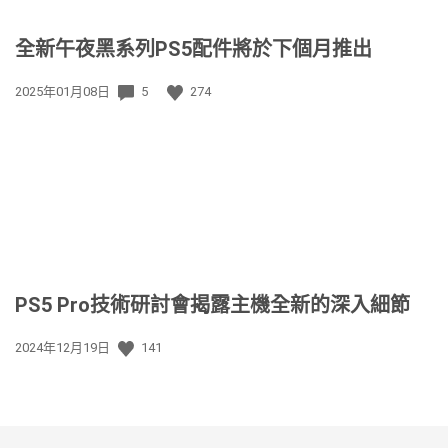
全新午夜黑系列PS5配件將於下個月推出
發
2025年01月08日
5
274
佈
日
期:
PS5 Pro技術研討會揭露主機全新的深入細節
發
2024年12月19日
141
佈
日
期: