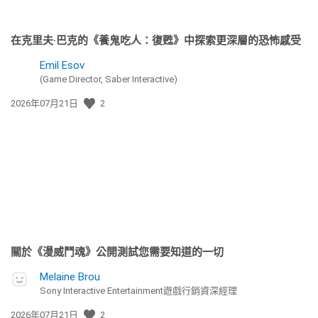
在克里夫·巴克的《養鬼吃人：復甦》中探索更深層的恐怖感受
Emil Esov
(Game Director, Saber Interactive)
發
2026年07月21日
2
佈
日
期:
關於《漫威鬥魂》公開測試您需要知道的一切
Melaine Brou
Sony Interactive Entertainment遊戲行銷資深經理
發
2026年07月21日
2