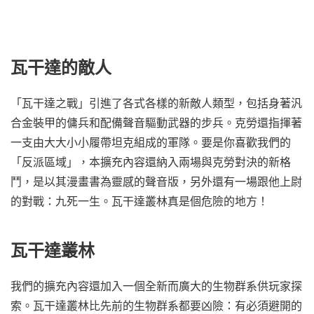
瓦干達的敵人
「瓦干達之戰」引進了各式各樣的新敵人類型，包括身著汎
合金裝甲的傭兵和配備聲音驅動武器的步兵。克勞還指揮著
一支由大大小小履帶坦克組成的軍隊。要是你喜歡我們的
「反派區域」，本擴充內容還納入兩場與克勞對決的新格
鬥，是以其漫畫書為靈感的聲音版，另外還有一場跟他上尉
的對戰：九死一生。瓦干達叢林真是個危險的地方！
瓦干達叢林
我們的擴充內容還加入一個全新而廣大的生物群系供玩家探
索。瓦干達叢林比先前的生物群系都要凶險：有必須避開的