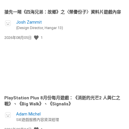
搶先一睹《四海兄弟：故鄉》之〈榮譽份子〉資料片遊戲內容
Josh Zammit
(Design Director, Hangar 13)
發
2026年08月05日
1
佈
日
期:
PlayStation Plus 8月份每月遊戲：《消逝的光芒2 人與仁之
戰》、《Big Walk》、《Signalis》
Adam Michel
SIE遊戲服務內容資深經理