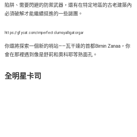
陷阱、需要閃避的防禦武器，還有在特定地區的古老建築內
必須破解才能繼續挺進的一些謎團。
https://gfycat.com/imperfectclumsyalligatorgar
你還將探索一個新的哨站——瓦干達的首都Birnin Zanaa，你
會在那裡遇到像是舒莉和奧科耶等熟面孔。
全明星卡司