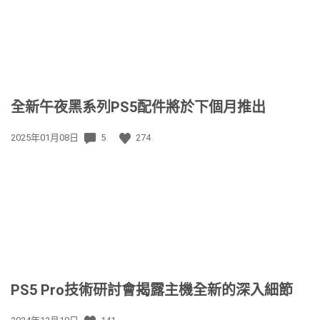
全新午夜黑系列PS5配件將於下個月推出
發
2025年01月08日
5
274
佈
日
期:
PS5 Pro技術研討會揭露主機全新的深入細節
發