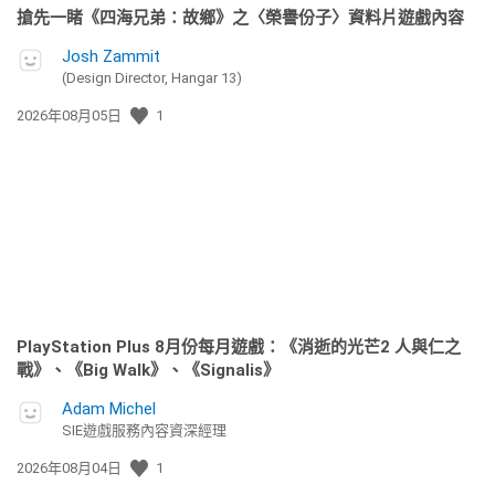
搶先一睹《四海兄弟：故鄉》之〈榮譽份子〉資料片遊戲內容
Josh Zammit
(Design Director, Hangar 13)
發
2026年08月05日
1
佈
日
期:
PlayStation Plus 8月份每月遊戲：《消逝的光芒2 人與仁之
戰》、《Big Walk》、《Signalis》
Adam Michel
SIE遊戲服務內容資深經理
發
2026年08月04日
1
佈