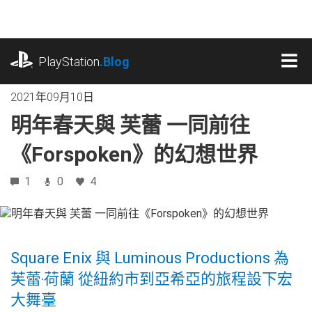
跳
往
內
playstation.com
容
PlayStation
.Blog
MEN
2021年09月10日
明年春天與 芙蕾 一同前往
《Forspoken》的幻想世界
1
0
4
Square Enix 與 Luminous Productions 為
芙蕾‧荷蘭 從紐約市到亞希亞的旅程設下宏
大舞臺