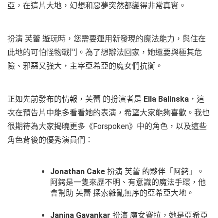
亞，在這片大地，幻想和惡夢突然都變得非常真實。
扮演 芙蕾 遊玩時，您需要運用新發現的魔法能力，與住在
此地的可怕怪物戰鬥。為了想辦法回家，她還要與極其危
險、邪惡又強大，主宰亞希亞的魔女們抗衡。
正如先前發布的情報，芙蕾 的扮演者是
Ella Balinska
，這
次在預告片中能多看看她的表演，希望大家能夠喜歡。我也
很期待為大家揭曉更多《Forspoken》中的角色，以及這些
角色背後的優秀演員們：
Jonathan Cake
扮演 芙蕾 的夥伴「阿銬」。
阿銬是一隻來歷不明、有意識的魔法手環，他
會幫助 芙蕾 探索雜亂無序的亞希亞大地。
Janina Gavankar
扮演 魔女賽拉，她是亞希亞