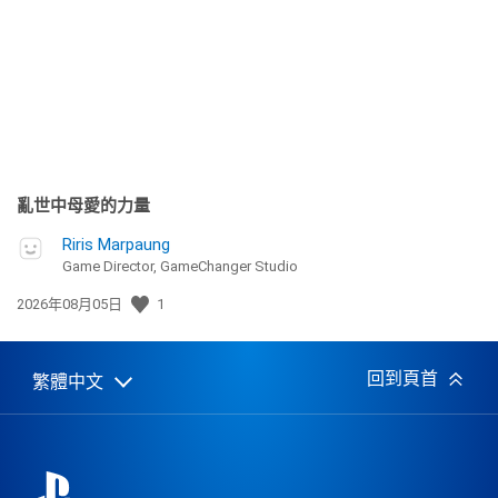
日
期:
亂世中母愛的力量
Riris Marpaung
Game Director, GameChanger Studio
發
2026年08月05日
1
佈
日
期:
回到頁首
繁體中文
Select
Current
a
region:
region