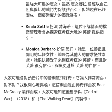
最強大可畏的魔女。雖然 魔女賽拉 曾經以自己
無與倫比的戰鬥力保護雅西亞，但她現在已經
變成一個癡迷權力的獨裁暴君。
Keala Settle
扮演 喬海蒂，這位不講情面的檔
案管理者會為探索亞希亞大地的 芙蕾 提供指
引。
Monica Barbaro
扮演 奧丹，她是一位善良且
開明的年輕女性，總是為其他人的需求犧牲奉
獻。她很快接受了來到亞希亞的 芙蕾，而且對
芙蕾 很有信心，程度更甚於 芙蕾 的自信。
大家可能會對預告片中的音樂感到好奇。它讓人非常驚喜，
對不對？我很開心地揭曉，這首樂曲是由傳奇作曲家 Bear
McCreary 製作而成，大家可能知道他曾參與《God of
War》（2018）和《The Walking Dead》的製作。