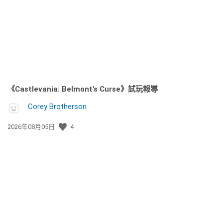
日
期:
《Castlevania: Belmont’s Curse》試玩報導
Corey Brotherson
發
2026年08月05日
4
佈
日
期: