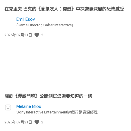
在克里夫·巴克的《養鬼吃人：復甦》中探索更深層的恐怖感受
Emil Esov
(Game Director, Saber Interactive)
發
2026年07月21日
2
佈
日
期:
關於《漫威鬥魂》公開測試您需要知道的一切
Melaine Brou
Sony Interactive Entertainment遊戲行銷資深經理
發
2026年07月21日
2
佈