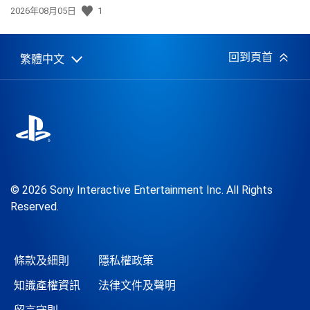
發
2026年08月05日
1
佈
日
期:
回到頁首
繁體中文
Select
Current
a
region:
region
© 2026 Sony Interactive Entertainment Inc. All Rights
Reserved.
條款及細則
隱私權政策
知識產權資訊
法律文件及聲明