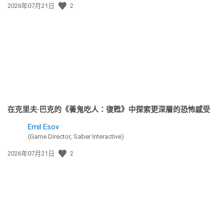
發
2026年07月21日
2
佈
日
期:
在克里夫·巴克的《養鬼吃人：復甦》中探索更深層的恐怖感受
Emil Esov
(Game Director, Saber Interactive)
發
2026年07月21日
2
佈
日
期: