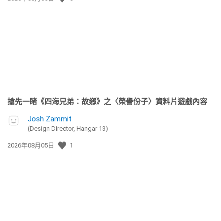
佈
日
期:
搶先一睹《四海兄弟：故鄉》之〈榮譽份子〉資料片遊戲內容
Josh Zammit
(Design Director, Hangar 13)
發
2026年08月05日
1
佈
日
期: