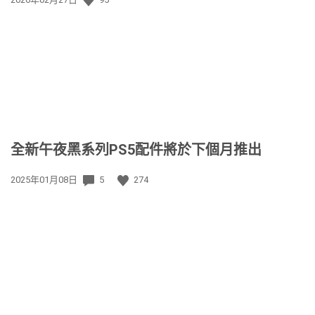
佈
日
期:
全新午夜黑系列PS5配件將於下個月推出
發
2025年01月08日
5
274
佈
日
期: