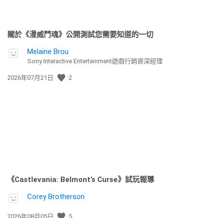
關於《漫威鬥魂》公開測試您需要知道的一切
Melaine Brou
Sony Interactive Entertainment遊戲行銷資深經理
發
2026年07月21日
2
佈
日
期:
《Castlevania: Belmont’s Curse》試玩報導
Corey Brotherson
發
2026年08月05日
5