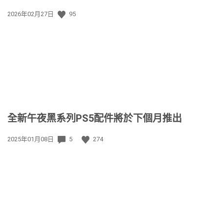
發
2026年02月27日
95
佈
日
期:
全新午夜黑系列PS5配件將於下個月推出
發
2025年01月08日
5
274
佈
日
期: