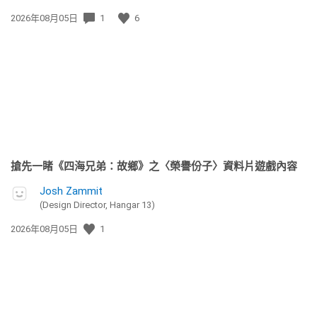
發
2026年08月05日
1
6
佈
日
期:
搶先一睹《四海兄弟：故鄉》之〈榮譽份子〉資料片遊戲內容
Josh Zammit
(Design Director, Hangar 13)
發
2026年08月05日
1
佈
日
期: