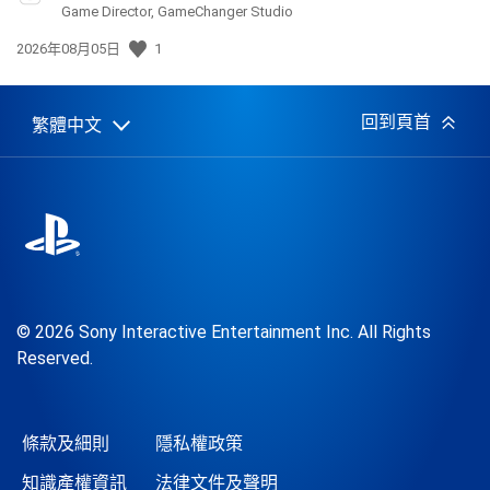
Game Director, GameChanger Studio
發
2026年08月05日
1
佈
日
期:
回到頁首
繁體中文
Select
Current
a
region:
region
© 2026 Sony Interactive Entertainment Inc. All Rights
Reserved.
條款及細則
隱私權政策
知識產權資訊
法律文件及聲明