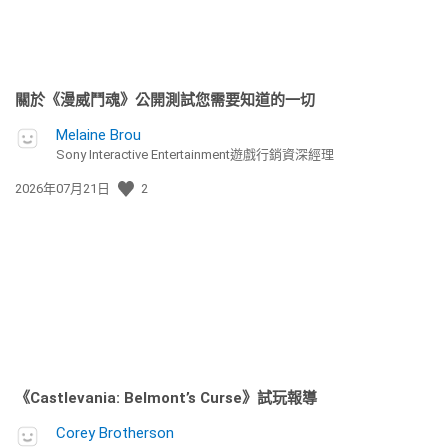
關於《漫威鬥魂》公開測試您需要知道的一切
Melaine Brou
Sony Interactive Entertainment遊戲行銷資深經理
發
2026年07月21日
2
佈
日
期:
《Castlevania: Belmont’s Curse》試玩報導
Corey Brotherson