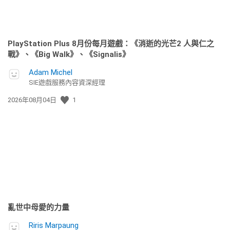
PlayStation Plus 8月份每月遊戲：《消逝的光芒2 人與仁之
戰》、《Big Walk》、《Signalis》
Adam Michel
SIE遊戲服務內容資深經理
發
2026年08月04日
1
佈
日
期:
亂世中母愛的力量
Riris Marpaung