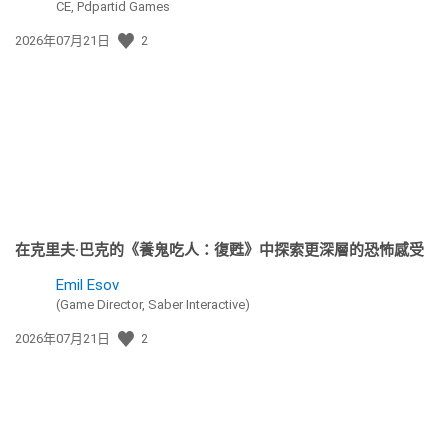
CE, Pdpartid Games
發
2026年07月21日
2
佈
日
期:
在克里夫·巴克的《養鬼吃人：復甦》中探索更深層的恐怖感受
Emil Esov
(Game Director, Saber Interactive)
發
2026年07月21日
2
佈
日
期: