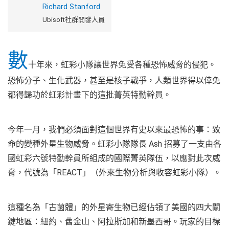
Richard Stanford
Ubisoft社群開發人員
數
十年來，虹彩小隊讓世界免受各種恐怖威脅的侵犯。
恐怖分子、生化武器，甚至是核子戰爭，人類世界得以倖免
都得歸功於虹彩計畫下的這批菁英特勤幹員。
今年一月，我們必須面對這個世界有史以來最恐怖的事：致
命的變種外星生物威脅。虹彩小隊隊長 Ash 招募了一支由各
國虹彩六號特勤幹員所組成的國際菁英隊伍，以應對此次威
脅，代號為「REACT」（外來生物分析與收容虹彩小隊）。
這種名為「古菌體」的外星寄生物已經佔領了美國的四大關
鍵地區：紐約、舊金山、阿拉斯加和新墨西哥。玩家的目標