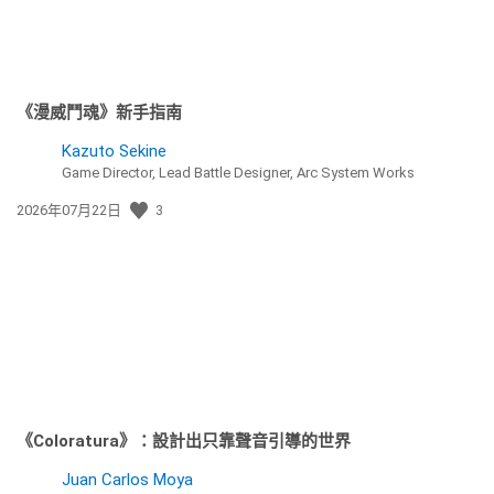
《漫威鬥魂》新手指南
Kazuto Sekine
Game Director, Lead Battle Designer, Arc System Works
發
2026年07月22日
3
佈
日
期:
《Coloratura》：設計出只靠聲音引導的世界
Juan Carlos Moya