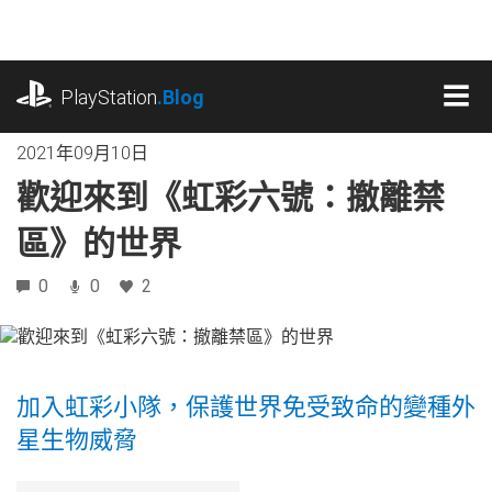
跳
往
內
playstation.com
容
PlayStation
.Blog
MEN
2021年09月10日
歡迎來到《虹彩六號：撤離禁
區》的世界
0
0
2
加入虹彩小隊，保護世界免受致命的變種外
星生物威脅