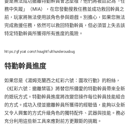
要是無法成功撤離特勤幹員會怎麼樣？他們將被註記為「任
務中失蹤」（MIA），在您發動搜救任務並成功救回幹員之
前，玩家將無法使用該角色參與遊戲。別擔心，如果您無法
完成救援任務，依然可以救回特勤幹員，但必須冒上失去該
特定特勤幹員所獲得所有進度的風險。
https://gfycat.com/thoughtfulthunderousbug
特勤幹員進度
如果您是《湯姆克蘭西之虹彩六號：圍攻行動》的粉絲，
《虹彩六號：撤離禁區》將替您所鍾愛的特勤幹員帶來全新
的遊玩方式。特勤幹員進度將改變您操作每位幹員技能組合
的方式。成功入侵並撤離幹員所獲得的經驗值，能夠以全新
又令人興奮的方式升級角色的獨特配件、武器與技能。務必
充分利用這些新工具來應對前方更艱鉅的挑戰。