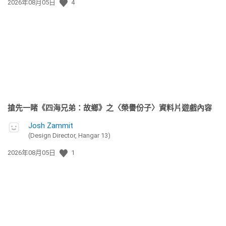
發
2026年08月05日
4
佈
日
期:
搶先一睹《四海兄弟：故鄉》之〈榮譽份子〉資料片遊戲內容
Josh Zammit
(Design Director, Hangar 13)
發
2026年08月05日
1
佈
日
期: