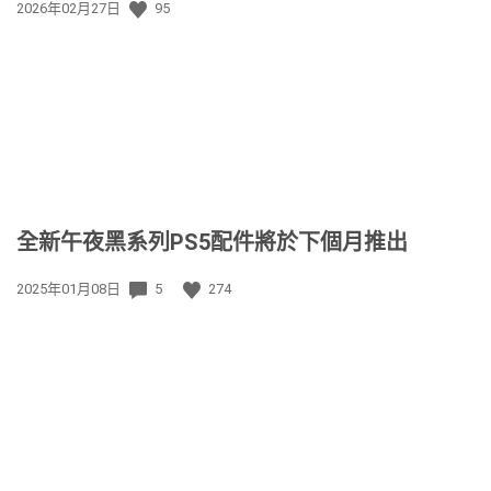
發
2026年02月27日
95
佈
日
期:
全新午夜黑系列PS5配件將於下個月推出
發
2025年01月08日
5
274
佈
日
期: