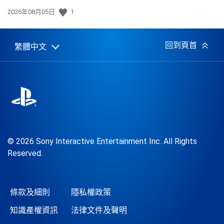
發
2026年08月05日
1
佈
日
期:
回到頁首
繁體中文
Select
Current
a
region:
region
© 2026 Sony Interactive Entertainment Inc. All Rights
Reserved.
條款及細則
隱私權政策
知識產權資訊
法律文件及聲明