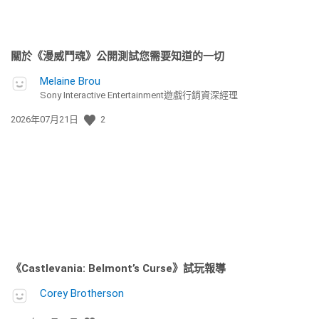
關於《漫威鬥魂》公開測試您需要知道的一切
Melaine Brou
Sony Interactive Entertainment遊戲行銷資深經理
發
2026年07月21日
2
佈
日
期:
《Castlevania: Belmont’s Curse》試玩報導
Corey Brotherson