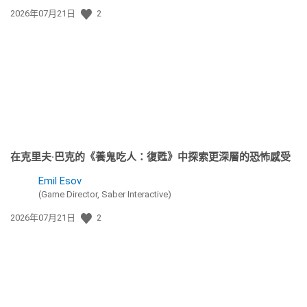
發
2026年07月21日
2
佈
日
期:
在克里夫·巴克的《養鬼吃人：復甦》中探索更深層的恐怖感受
Emil Esov
(Game Director, Saber Interactive)
發
2026年07月21日
2
佈
日
期: