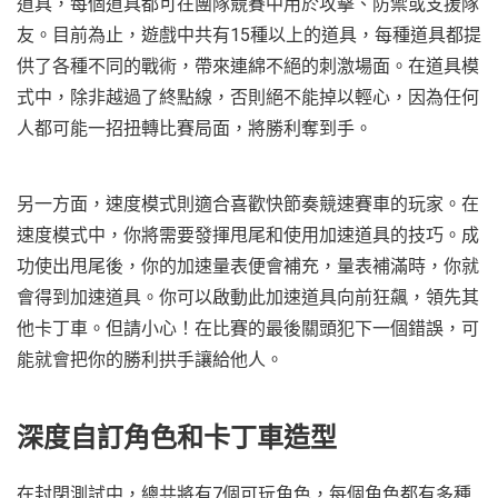
道具，每個道具都可在團隊競賽中用於攻擊、防禦或支援隊
友。目前為止，遊戲中共有15種以上的道具，每種道具都提
供了各種不同的戰術，帶來連綿不絕的刺激場面。在道具模
式中，除非越過了終點線，否則絕不能掉以輕心，因為任何
人都可能一招扭轉比賽局面，將勝利奪到手。
另一方面，速度模式則適合喜歡快節奏競速賽車的玩家。在
速度模式中，你將需要發揮甩尾和使用加速道具的技巧。成
功使出甩尾後，你的加速量表便會補充，量表補滿時，你就
會得到加速道具。你可以啟動此加速道具向前狂飆，領先其
他卡丁車。但請小心！在比賽的最後關頭犯下一個錯誤，可
能就會把你的勝利拱手讓給他人。
深度自訂角色和卡丁車造型
在封閉測試中，總共將有7個可玩角色，每個角色都有多種