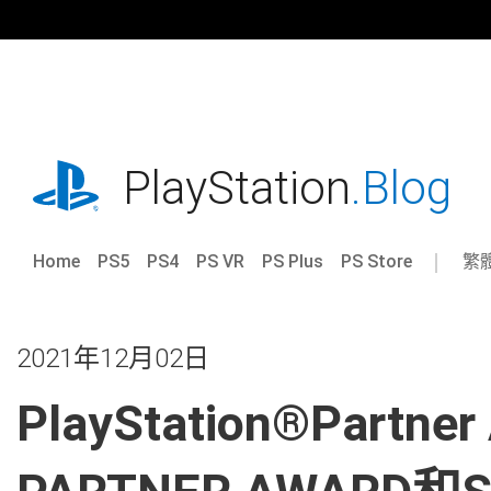
跳
往
內
容
playstation.com
PlayStation
.Blog
Home
PS5
PS4
PS VR
PS Plus
PS Store
繁
Sel
Cur
a
reg
reg
2021年12月02日
PlayStation®Part