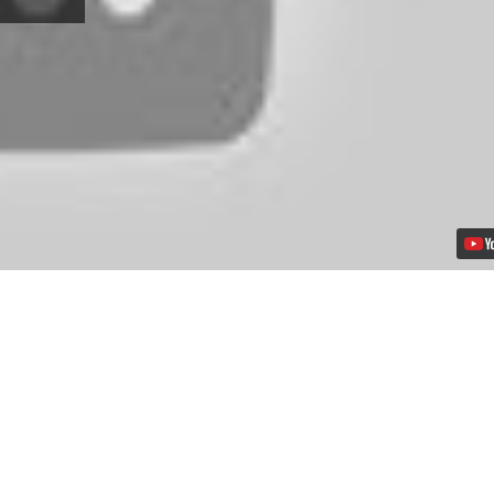
Awards
2021
日
本
及
亞
洲
地
區
PARTNER
AWARD
和
SPECIAL
AWARD
得
獎
名
單
公
布！
Video