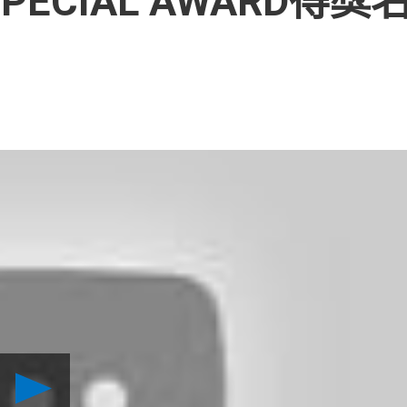
SPECIAL AWARD得
Play
PlayStation®Partner