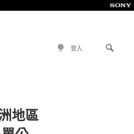
登入
搜
尋
及亞洲地區