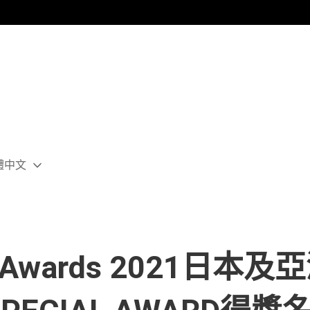
體中文
ect
rent
ion:
ion
ner Awards 2021日本