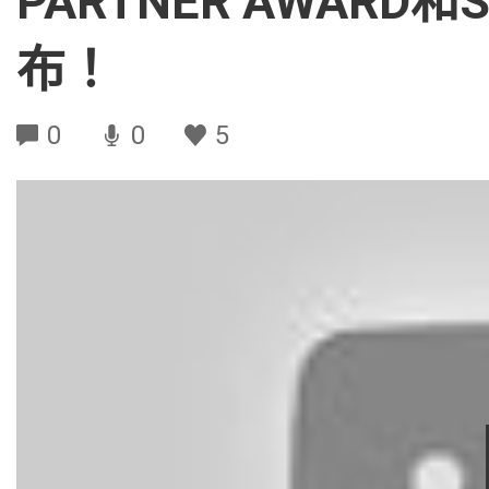
PARTNER AWARD和
布！
0
0
5