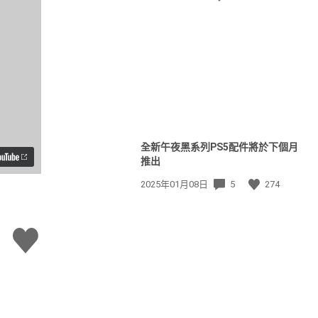
佈
日
期:
全新午夜黑系列PS5配件將於下個月
推出
發
2025年01月08日
5
274
佈
日
期:
讚