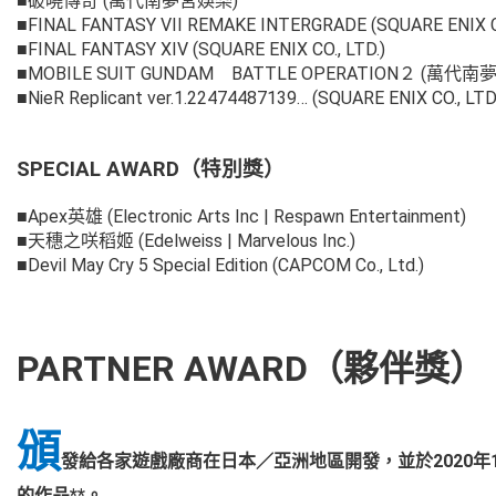
■破曉傳奇 (萬代南夢宮娛樂)
■FINAL FANTASY VII REMAKE INTERGRADE (SQUARE ENIX CO
■FINAL FANTASY XIV (SQUARE ENIX CO., LTD.)
■MOBILE SUIT GUNDAM BATTLE OPERATION２ (萬代
■NieR Replicant ver.1.22474487139… (SQUARE ENIX CO., LTD
SPECIAL AWARD（特別獎）
■Apex英雄 (Electronic Arts Inc | Respawn Entertainment)
■天穗之咲稻姬 (Edelweiss | Marvelous Inc.)
■Devil May Cry 5 Special Edition (CAPCOM Co., Ltd.)
PARTNER AWARD（夥伴獎）
頒
發給各家遊戲廠商在日本／亞洲地區開發，並於2020年1
的作品**。