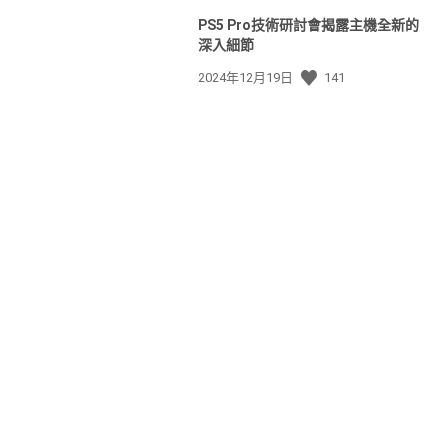
PS5 Pro技術研討會揭露主機全新的
深入細節
發
2024年12月19日
141
佈
日
期: