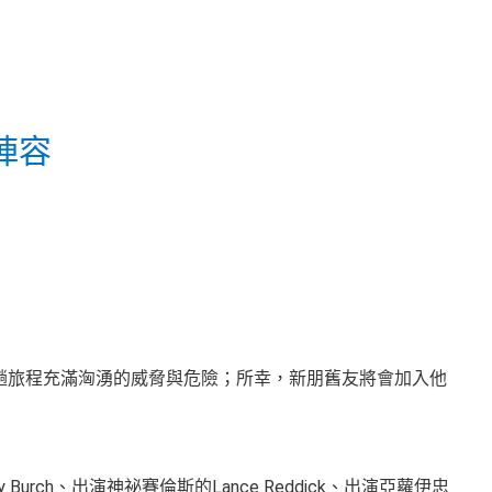
陣容
趟旅程充滿洶湧的威脅與危險；所幸，新朋舊友將會加入他
rch、出演神祕賽倫斯的Lance Reddick、出演亞蘿伊忠