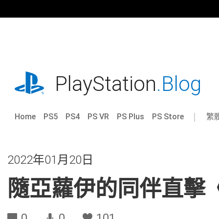
跳
往
內
容
playstation.com
PlayStation
.Blog
Home
PS5
PS4
PS VR
PS Plus
PS Store
繁
Sel
Cur
a
reg
reg
2022年01月20日
隨亞蘿伊的同伴直擊
0
0
101