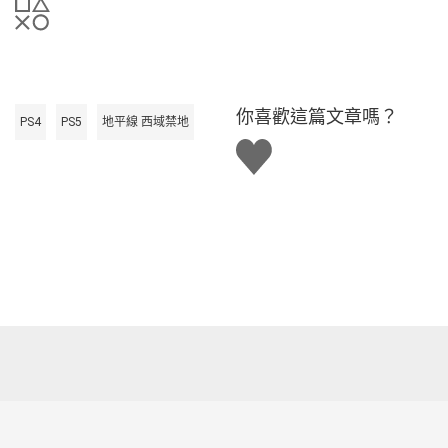
你喜歡這篇文章嗎？
PS4
PS5
地平線 西域禁地
讚