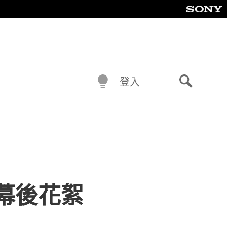
登入
搜
尋
幕後花絮