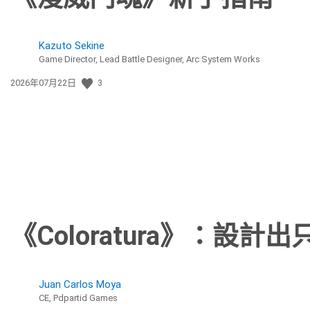
Kazuto Sekine
Game Director, Lead Battle Designer, Arc System Works
發
2026年07月22日
3
佈
日
期:
《Coloratura》：設
Juan Carlos Moya
CE, Pdpartid Games