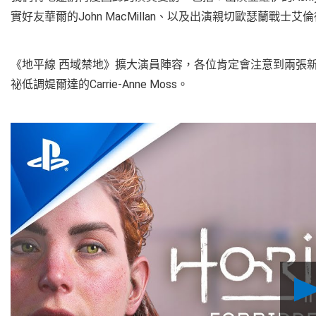
實好友華爾的John MacMillan、以及出演親切歐瑟蘭戰士艾倫德的J
《地平線 西域禁地》擴大演員陣容，各位肯定會注意到兩張新面孔
祕低調媞爾達的Carrie-Anne Moss。