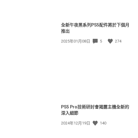
全新午夜黑系列PS5配件將於下個月
推出
發
2025年01月08日
5
274
佈
日
期:
PS5 Pro技術研討會揭露主機全新的
深入細節
發
2024年12月19日
140
佈
日