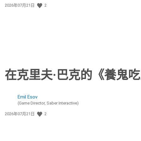
發
2026年07月21日
2
佈
日
期:
在克里夫·巴克的《養鬼
Emil Esov
(Game Director, Saber Interactive)
發
2026年07月21日
2
佈
日
期: