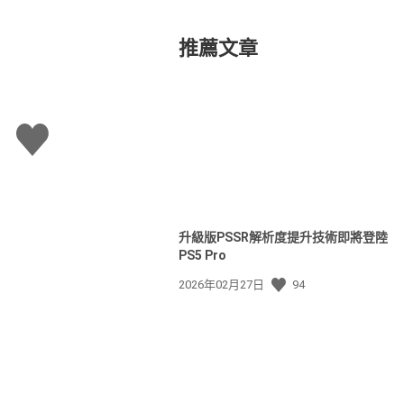
推薦文章
讚
升級版PSSR解析度提升技術即將登陸
PS5 Pro
發
2026年02月27日
94
佈
日
期: