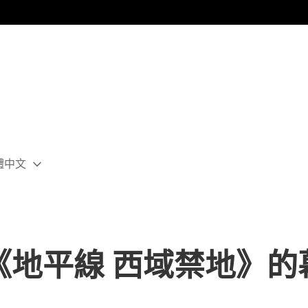
體中文
ect
rent
ion:
ion
《地平線 西域禁地》的