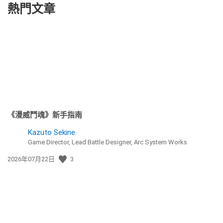
熱門文章
《漫威鬥魂》新手指南
Kazuto Sekine
Game Director, Lead Battle Designer, Arc System Works
發
2026年07月22日
3
佈
日
期: