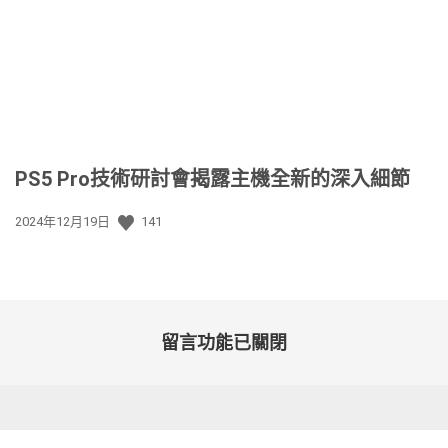
日
期:
PS5 Pro技術研討會揭露主機全新的深入細節
發
2024年12月19日
141
佈
日
期:
留言功能已關閉