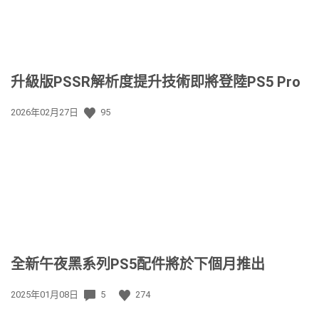
升級版PSSR解析度提升技術即將登陸PS5 Pro
發
2026年02月27日
95
佈
日
期:
全新午夜黑系列PS5配件將於下個月推出
發
2025年01月08日
5
274
佈