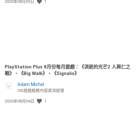
發
2026年08月05日
1
佈
日
期:
PlayStation Plus 8月份每月遊戲：《消逝的光芒2 人與仁之
戰》、《Big Walk》、《Signalis》
Adam Michel
SIE遊戲服務內容資深經理
發
2026年08月04日
1
佈
日
期: