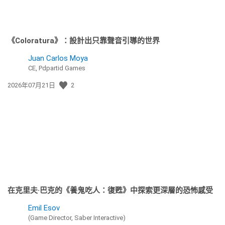
《Coloratura》：設計出只靠聲音引導的世界
Juan Carlos Moya
CE, Pdpartid Games
發
2026年07月21日
2
佈
日
期:
在克里夫·巴克的《養鬼吃人：復甦》中探索更深層的恐怖感受
Emil Esov
(Game Director, Saber Interactive)