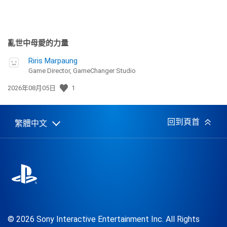
亂世中母愛的力量
Riris Marpaung
Game Director, GameChanger Studio
發
2026年08月05日
1
佈
日
期:
回到頁首
繁體中文
Select
Current
a
region:
region
© 2026 Sony Interactive Entertainment Inc. All Rights