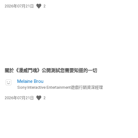
發
2026年07月21日
2
佈
日
期:
關於《漫威鬥魂》公開測試您需要知道的一切
Melaine Brou
Sony Interactive Entertainment遊戲行銷資深經理
發
2026年07月21日
2
佈
日
期: