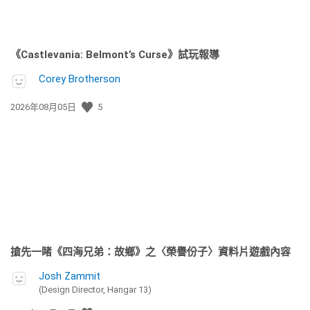
《Castlevania: Belmont’s Curse》試玩報導
Corey Brotherson
發
2026年08月05日
5
佈
日
期:
搶先一睹《四海兄弟：故鄉》之〈榮譽份子〉資料片遊戲內容
Josh Zammit
(Design Director, Hangar 13)