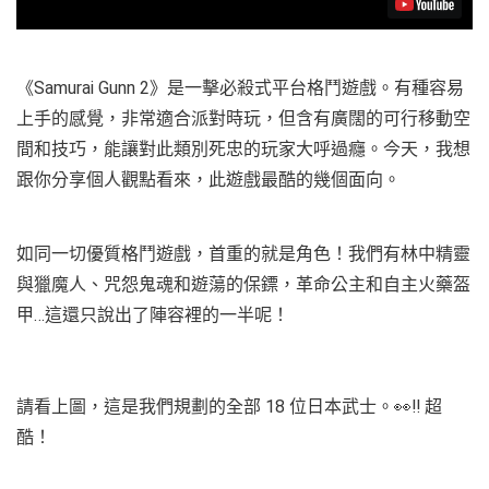
《Samurai Gunn 2》是一擊必殺式平台格鬥遊戲。有種容易
上手的感覺，非常適合派對時玩，但含有廣闊的可行移動空
間和技巧，能讓對此類別死忠的玩家大呼過癮。今天，我想
跟你分享個人觀點看來，此遊戲最酷的幾個面向。
如同一切優質格鬥遊戲，首重的就是角色！我們有林中精靈
與獵魔人、咒怨鬼魂和遊蕩的保鏢，革命公主和自主火藥盔
甲…這還只說出了陣容裡的一半呢！
請看上圖，這是我們規劃的全部 18 位日本武士。👀‼️ 超
酷！