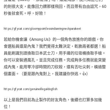
的劍很大支，能像回力鏢那樣飛回，而且帶有自由詛咒，60
秒後就會死。呼，好險！
https://gfycat.com/gloomypointlessindianringneckparakeet
若給你機會讓《Among Us》的一個角色放進你的遊戲，你
會選船員還是內鬼？我們覺得太難決定，乾脆兩者都選！船
員能刷識別證換取日本武士刀，用手邊的垃圾桶換取手槍。
你可以安裝通風孔，並且完成任務。完成夠多任務就能突變
成內鬼，能用零冷卻時間的刀砍殺，還有舌吐尖刺，橫過整
個畫面。（要是跟內鬼對上，我建議你快逃。👍）
https://gfycat.com/genuineillegaldogfish
以上是我們目前為止製作的好友角色，後續也打算多加幾
位！