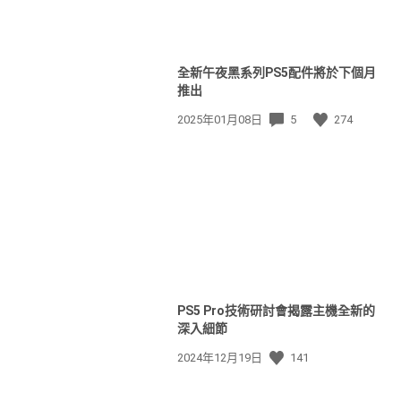
全新午夜黑系列PS5配件將於下個月
推出
發
2025年01月08日
5
274
佈
日
期:
PS5 Pro技術研討會揭露主機全新的
深入細節
發
2024年12月19日
141
佈
日