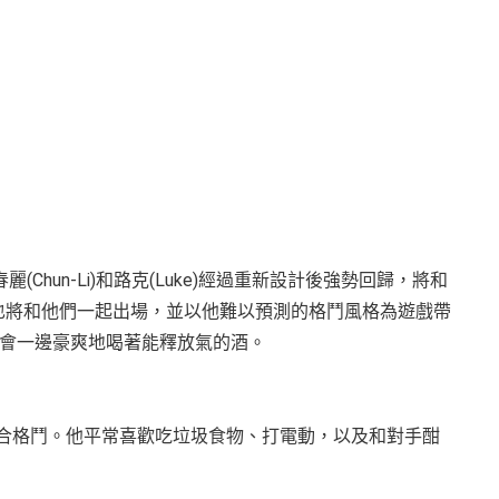
、春麗(Chun-Li)和路克(Luke)經過重新設計後強勢回歸，將和
Jamie)也將和他們一起出場，並以他難以預測的格鬥風格為遊戲帶
會一邊豪爽地喝著能釋放氣的酒。
教綜合格鬥。他平常喜歡吃垃圾食物、打電動，以及和對手酣