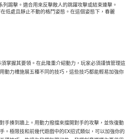
發動一系列踢擊。適合用來反擊敵人的跳躍攻擊或結束連擊。
一種維持在低處且靜止不動的格鬥姿態。在這個姿態下，春麗
群雄就必須掌握其要領。在此隆重介紹動力，玩家必須謹慎管理這
用動力槽施展五種不同的技巧，這些技巧都能輕易加強你
對手揍到牆上。用動力撥擋來擋開對手的攻擊，並恢復動
手。極限技和前幾代遊戲中的EX招式類似，可以加強你的