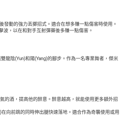
第一次命中後發動的強力丟擲招式。適合在想多賺一點傷害時使用。
動一次衝擊波，以在和對手互射彈藥後多賺一點傷害。
龍陰(Yun)和陽(Yang)的腳步。作為一名專業舞者，傑米
會釋放氣的酒，提高他的醉意。醉意越高，就能使用更多額外招
mie)在向前跳的同時伸出腿快速落地。適合作為奇襲使用或用