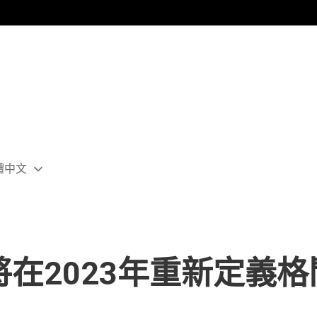
體中文
ect
rent
ion:
ion
r 6》將在2023年重新定