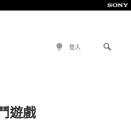
登入
搜
尋
義格鬥遊戲