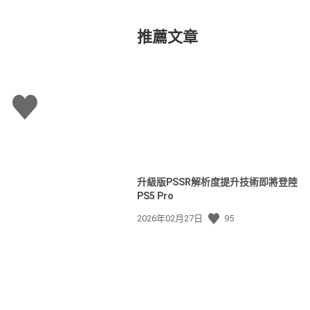
推薦文章
讚
升級版PSSR解析度提升技術即將登陸
PS5 Pro
發
2026年02月27日
95
佈
日
期: