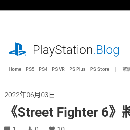
跳
往
內
容
playstation.com
PlayStation
.Blog
Home
PS5
PS4
PS VR
PS Plus
PS Store
繁
Sel
Cur
a
reg
reg
2022年06月03日
《Street Fighte
1
0
10