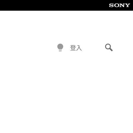
登入
搜
尋