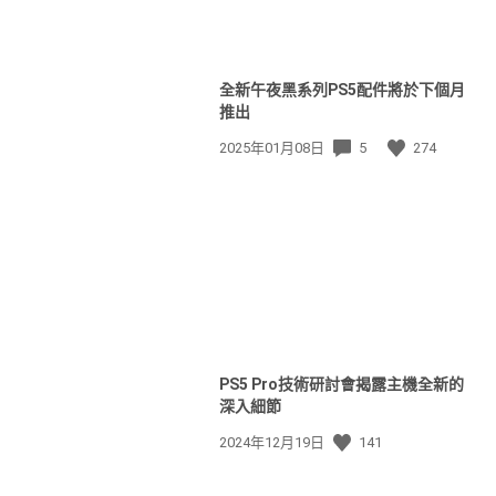
全新午夜黑系列PS5配件將於下個月
推出
發
2025年01月08日
5
274
佈
日
期:
PS5 Pro技術研討會揭露主機全新的
深入細節
發
2024年12月19日
141
佈
日