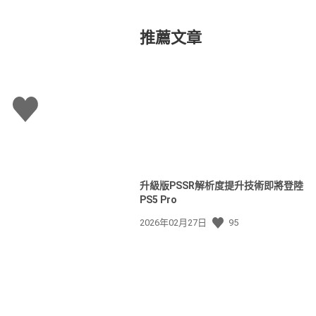
推薦文章
讚
升級版PSSR解析度提升技術即將登陸
PS5 Pro
發
2026年02月27日
95
佈
日
期: