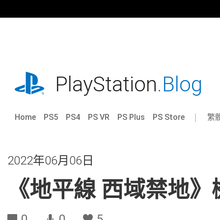
跳
往
內
容
playstation.com
PlayStation
.Blog
Home
PS5
PS4
PS VR
PS Plus
PS Store
繁
Sel
Cur
a
reg
reg
2022年06月06日
《地平線 西域禁地》
0
0
5