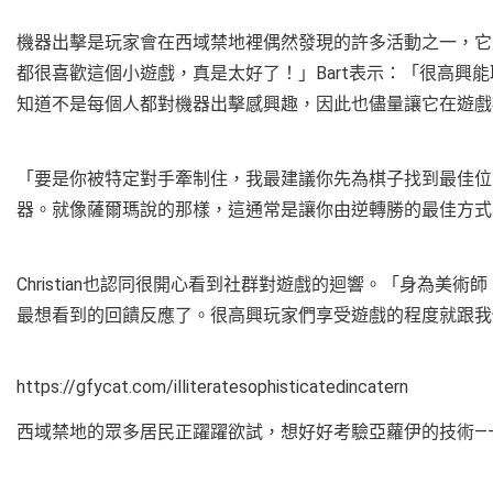
機器出擊是玩家會在西域禁地裡偶然發現的許多活動之一，它是Ba
都很喜歡這個小遊戲，真是太好了！」Bart表示：「很高興
知道不是每個人都對機器出擊感興趣，因此也儘量讓它在遊
「要是你被特定對手牽制住，我最建議你先為棋子找到最佳位
器。就像薩爾瑪說的那樣，這通常是讓你由逆轉勝的最佳方
Christian也認同很開心看到社群對遊戲的迴響。「身為
最想看到的回饋反應了。很高興玩家們享受遊戲的程度就跟
https://gfycat.com/illiteratesophisticatedincatern
西域禁地的眾多居民正躍躍欲試，想好好考驗亞蘿伊的技術—