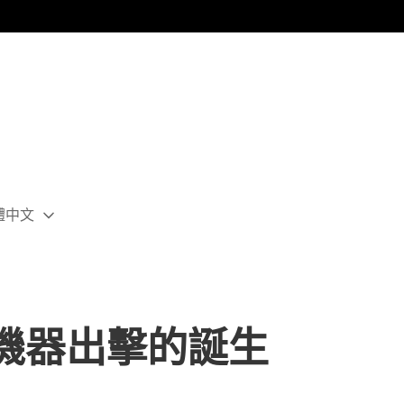
體中文
ect
rent
ion:
ion
機器出擊的誕生