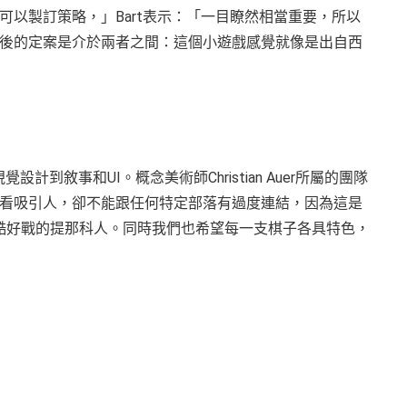
以製訂策略，」Bart表示：「一目瞭然相當重要，所以
後的定案是介於兩者之間：這個小遊戲感覺就像是出自西
到敘事和UI。概念美術師Christian Auer所屬的團隊
看吸引人，卻不能跟任何特定部落有過度連結，因為這是
酷好戰的提那科人。同時我們也希望每一支棋子各具特色，