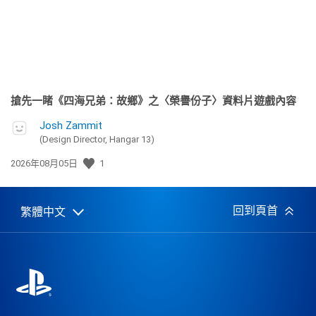
搶先一睹《四海兄弟：故鄉》之〈榮譽份子〉資料片遊戲內容
Josh Zammit
(Design Director, Hangar 13)
發
2026年08月05日
1
佈
日
期:
回到頁首
繁體中文
Select
Current
a
region:
region