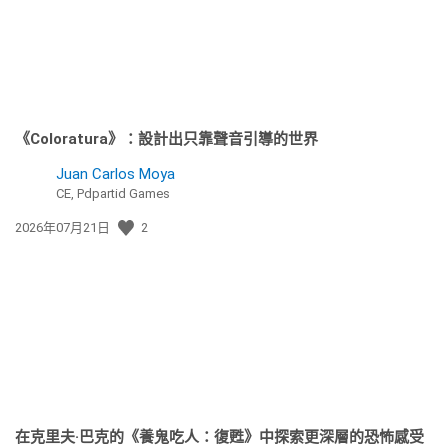
《Coloratura》：設計出只靠聲音引導的世界
Juan Carlos Moya
CE, Pdpartid Games
發
2026年07月21日
2
佈
日
期:
在克里夫·巴克的《養鬼吃人：復甦》中探索更深層的恐怖感受