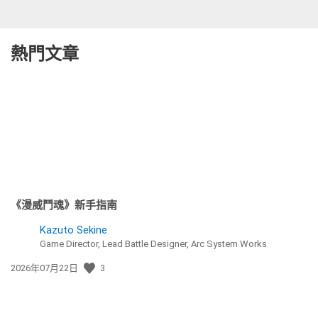
熱門文章
《漫威鬥魂》新手指南
Kazuto Sekine
Game Director, Lead Battle Designer, Arc System Works
發
2026年07月22日
3
佈
日
期: