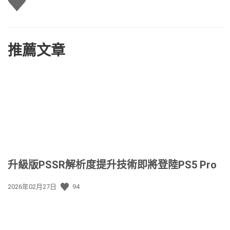
推薦文章
升級版PSSR解析度提升技術即將登陸PS5 Pro
發
2026年02月27日
94
佈
日
期: