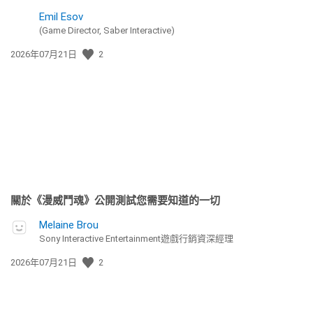
Emil Esov
(Game Director, Saber Interactive)
發
2026年07月21日
2
佈
日
期:
關於《漫威鬥魂》公開測試您需要知道的一切
Melaine Brou
Sony Interactive Entertainment遊戲行銷資深經理
發
2026年07月21日
2
佈
日
期: