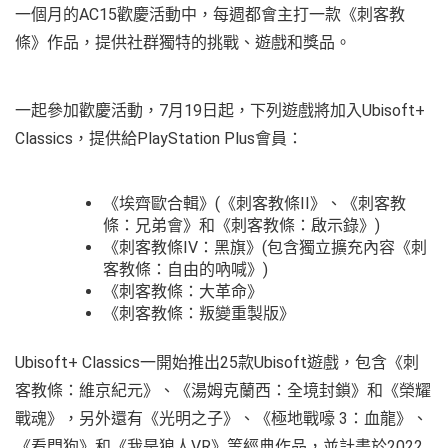
一個月的AC15歡慶活動中，每週都會主打一款《刺客教
條》作品，提供社群獨特的挑戰、遊戲和獎品。
一起參加歡慶活動，7月19日起，下列遊戲將加入Ubisoft+
Classics，提供給PlayStation Plus會員：
《埃齊歐合輯》(《刺客教條II》、《刺客教
條：兄弟會》和《刺客教條：啟示錄》)
《刺客教條IV：黑旗》(包含獨立擴充內容《刺
客教條：自由的吶喊》)
《刺客教條：大革命》
《刺客教條：叛變重製版》
Ubisoft+ Classics一開始推出25款Ubisoft遊戲，包含《刺
客教條：維京紀元》、《湯姆克蘭西：全境封鎖》和《榮耀
戰魂》，另外還有《光明之子》、《極地戰嚎 3：血龍》、
《看門狗》和《我是狼人VR》等經典作品，並計畫於2022