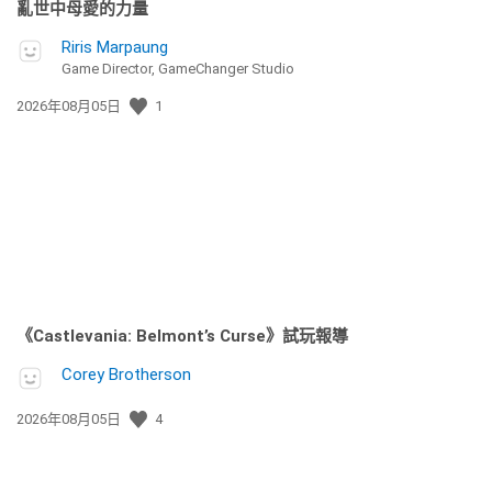
亂世中母愛的力量
Riris Marpaung
Game Director, GameChanger Studio
發
2026年08月05日
1
佈
日
期:
《Castlevania: Belmont’s Curse》試玩報導
Corey Brotherson
發
2026年08月05日
4
佈
日
期: