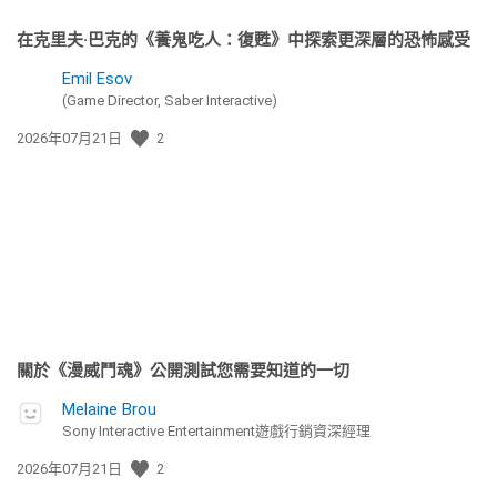
在克里夫·巴克的《養鬼吃人：復甦》中探索更深層的恐怖感受
Emil Esov
(Game Director, Saber Interactive)
發
2026年07月21日
2
佈
日
期:
關於《漫威鬥魂》公開測試您需要知道的一切
Melaine Brou
Sony Interactive Entertainment遊戲行銷資深經理
發
2026年07月21日
2
佈