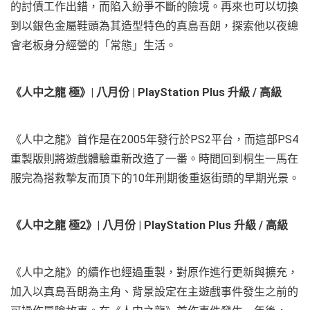
的討債工作出錯，而陷入紛爭不斷的險境。再來也可以切換
到以銀色金屬鞋頭為其造型特色的真島吾朗，探索他以夜總
會老板身分經營的「常態」生活。
《人中之龍
極》
|
八月份
| PlayStation Plus
升級
/
高級
《人中之龍》首作是在2005年發行於PS2平台，而這部PS4
重製版則將遊戲體驗重新改造了一番。時間回到桐生一馬在
服完為搭救摯友而頂下的10年刑期後重返街頭的早期光景。
《人中之龍
極
2
》
|
八月份
| PlayStation Plus
升級
/
高級
《人中之龍》的續作也經過重製，對原作進行更新與擴充，
加入以真島吾朗為主角、背景設定在主遊戲事件發生之前的