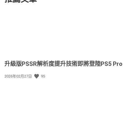
升級版PSSR解析度提升技術即將登陸PS5 Pro
發
2026年02月27日
95
佈
日
期: