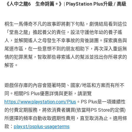
《人中之龍
6
生命詩篇。》
| PlayStation Plus
升級
/
高級
桐生一馬傳奇不凡的故事即將劃下句點，劇情結局看到這位
「堂島之龍」擔起養父的責任，設法守護他年幼的養子遙
人，並解開遙人之母發生不幸事故的背後謎團。探索廣島與
尾道市區，在一些意想不到的朋友相助下，再次深入重返無
情的犯罪黑幫，智取那些尋索遙人的幫派並找出你所尋求的
解答。
遊戲保存庫的內容會隨著時間、國家/地區和方案而有所不
同。相關PS Plus優惠詳情與更新，請瀏覽
https://www.playstation.com/Plus
。PS Plus是一項連續性
的付費定期服務，將依消費者購買(依當時PS Store的定價)
所選擇的頻率自動收取週期性費用，直至取消為止。適用條
款：
play.st/psplus-usageterms