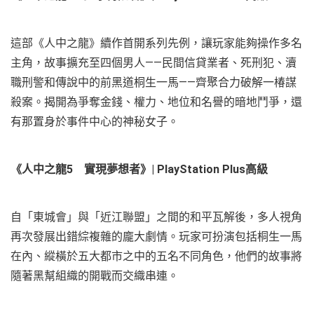
這部《人中之龍》續作首開系列先例，讓玩家能夠操作多名
主角，故事擴充至四個男人——民間信貸業者、死刑犯、瀆
職刑警和傳說中的前黑道桐生一馬——齊聚合力破解一椿謀
殺案。揭開為爭奪金錢、權力、地位和名譽的暗地鬥爭，還
有那置身於事件中心的神秘女子。
《人中之龍
5
實現夢想者》
| PlayStation Plus
高級
自「東城會」與「近江聯盟」之間的和平瓦解後，多人視角
再次發展出錯綜複雜的龐大劇情。玩家可扮演包括桐生一馬
在內、縱橫於五大都市之中的五名不同角色，他們的故事將
隨著黑幫組織的開戰而交織串連。