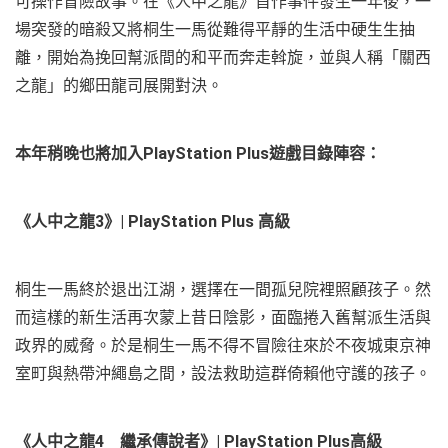
可操作冒險故事。在《人中之龍》首作事件發生一年後，一
場突發的暗殺又將桐生一馬從難得平靜的生活中硬生生抽
離，開始為挽回幫派間的和平而奔走斡旋，並與人稱「關西
之龍」的鄉田龍司展開對決。
本年稍晚也將加入
PlayStation Plus
遊戲目錄陣容：
《人中之龍
3
》
| PlayStation Plus
高級
桐生一馬終於退出江湖，選擇在一間孤兒院裡照顧孩子。然
而這樣的新生活再次蒙上昔日陰影，面臨捲入舊幫派生活與
政界的威脅。於是桐生一馬不得不冒險往來於不夜城東京神
室町與熱帶沖繩島之間，設法救助這群倚賴他守護的孩子。
《人中之龍
4
繼承傳說者》
| PlayStation Plus
高級