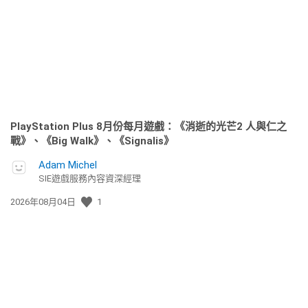
日
期:
PlayStation Plus 8月份每月遊戲：《消逝的光芒2 人與仁之
戰》、《Big Walk》、《Signalis》
Adam Michel
SIE遊戲服務內容資深經理
發
2026年08月04日
1
佈
日
期: