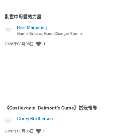
亂世中母愛的力量
Riris Marpaung
Game Director, GameChanger Studio
發
2026年08月05日
1
佈
日
期:
《Castlevania: Belmont’s Curse》試玩報導
Corey Brotherson
發
2026年08月05日
5
佈