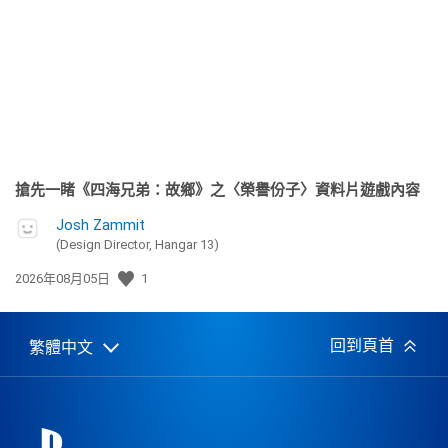
日
期:
搶先一睹《四海兄弟：故鄉》之〈榮譽份子〉資料片遊戲內容
Josh Zammit
(Design Director, Hangar 13)
發
2026年08月05日
1
佈
日
期:
回到頁首
繁體中文
Select
Current
a
region:
region