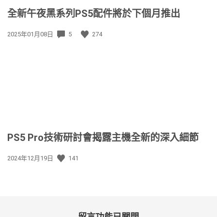
全新午夜黑系列PS5配件將於下個月推出
發
2025年01月08日
5
274
佈
日
期:
PS5 Pro技術研討會揭露主機全新的深入細節
發
2024年12月19日
141
佈
日
期:
留言功能已關閉