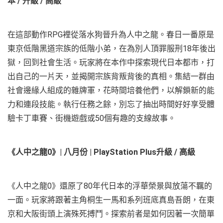
本
/
升級
/
高級
在這部動作RPG裡從落水狗晉升為人中之龍。春日一番原是
東京低階黑道宗族的低階小弟，在為別人頂罪服刑18年後出
獄，回到社會生活。玩家將在本作中探索現代日本都市，打
出自己的一片天，並揭開宗族背叛背後的真相。集結一群由
社會邊緣人組成的雜牌軍，花時間培養他們，以解鎖新的能
力和連段技能。執行任務之餘，別忘了抽出時間好好享受體
驗卡丁車賽、街機遊戲或50個有趣的支線故事。
《人中之龍
0
》
|
八月份
| PlayStation Plus
升級
/
高級
《人中之龍0》還原了80年代日本的浮華榮景與放蕩不羈的
一面。玩家將跟著主角桐生一馬和系列班底真島吾朗，在東
京和大阪街頭上演殊死搏鬥。探索前者是如何因著一次簡單