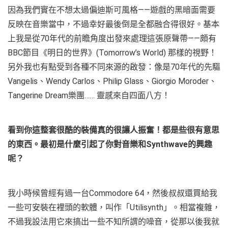
因為我們實在不想太過偏迪斯可風格——遊戲的黑暗面需要
反映在音樂當中，不過幸好最後倒是全都融合得很好。基本
上我是從70年代的前瞻角度出發來處理這張原聲帶——頗有
BBC節目《明日的世界》(Tomorrow’s World) 那樣的視野！
另外我也有點受到各種不同來源的啟發：像是70年代的先驅
Vangelis、Wendy Carlos、Philip Glass、Giorgio Moroder、
Tangerine Dream樂團…… 靈感來自四面八方！
看到你這整套很酷的裝備真的很讓人振奮！都是些很有意思
的東西。最初是什麼引起了你對音樂和
Synthwave
的興趣
呢？
我小時候曾經有過一台Commodore 64，然後叔叔還買給我
一些可安裝在裡頭的軟體，叫作「Utilisynth」。相當複雜，
不過我設法用它來搞出一些不知所謂的噪音，從那以後我就