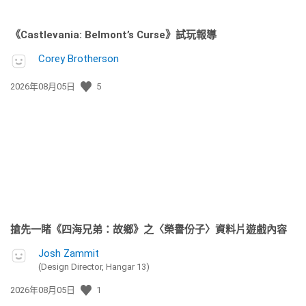
《Castlevania: Belmont’s Curse》試玩報導
Corey Brotherson
發
2026年08月05日
5
佈
日
期:
搶先一睹《四海兄弟：故鄉》之〈榮譽份子〉資料片遊戲內容
Josh Zammit
(Design Director, Hangar 13)
發
2026年08月05日
1
佈