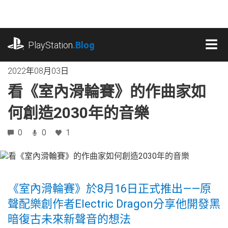
跳
往
內
playstation.com
容
PlayStation
.Blog
MEN
2022年08月03日
看《室內滑輪賽》的作曲家如
何創造2030年的音樂
0
0
1
《室內滑輪賽》於8月16日正式推出——原
聲配樂創作者Electric Dragon分享他開發黑
暗復古未來新聲音的想法