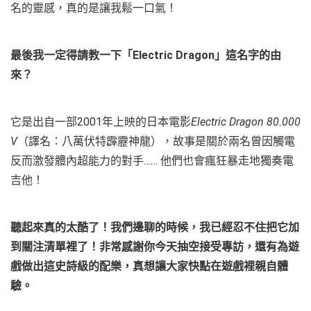
名的靈感，真的是讓我鬆一口氣！
最後我一定得請教一下「
Electric Dragon
」這名字的由
來？
它是出自一部2001年上映的日本電影
Electric Dragon 80.000
V
（譯名：八萬伏特霹靂神龍），故事是關於兩名曾因觸電
反而激發體內超能力的對手…… 他們也會瘋狂暴走地獨奏電
吉他！
聽起來真的太酷了！我們邊聊的時候，我已經忍不住把它加
到關注清單裡了！非常感謝你今天抽空接受專訪，還有為遊
戲做出這史詩級的配樂，真想讓大家快點在遊戲裡親自體
驗。