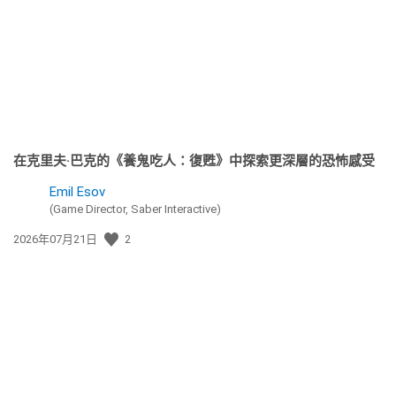
日
期:
在克里夫·巴克的《養鬼吃人：復甦》中探索更深層的恐怖感受
Emil Esov
(Game Director, Saber Interactive)
發
2026年07月21日
2
佈
日
期: