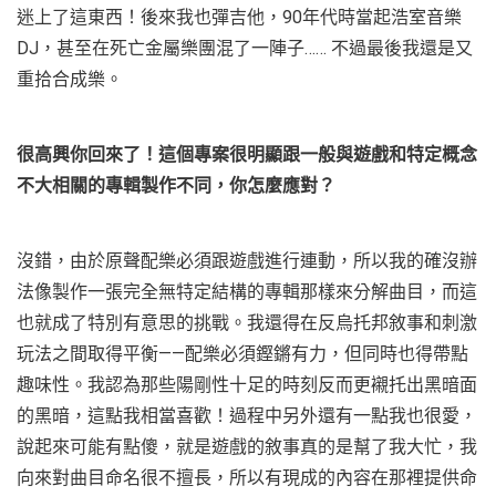
迷上了這東西！後來我也彈吉他，90年代時當起浩室音樂
DJ，甚至在死亡金屬樂團混了一陣子…… 不過最後我還是又
重拾合成樂。
很高興你回來了！這個專案很明顯跟一般與遊戲和特定概念
不大相關的專輯製作不同，你怎麼應對？
沒錯，由於原聲配樂必須跟遊戲進行連動，所以我的確沒辦
法像製作一張完全無特定結構的專輯那樣來分解曲目，而這
也就成了特別有意思的挑戰。我還得在反烏托邦敘事和刺激
玩法之間取得平衡——配樂必須鏗鏘有力，但同時也得帶點
趣味性。我認為那些陽剛性十足的時刻反而更襯托出黑暗面
的黑暗，這點我相當喜歡！過程中另外還有一點我也很愛，
說起來可能有點傻，就是遊戲的敘事真的是幫了我大忙，我
向來對曲目命名很不擅長，所以有現成的內容在那裡提供命