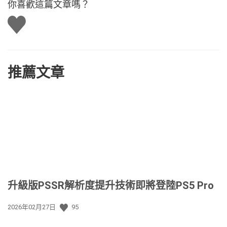
你喜歡這篇文章嗎？
讚
推薦文章
升級版PSSR解析度提升技術即將登陸PS5 Pro
發
2026年02月27日
95
佈
日