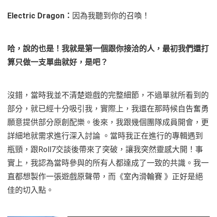
Electric Dragon
：
因為我聽到你的召喚！
哈，說的也是！我就是第一個跟你接洽的人，最初我們還打
算只做一支單曲就好，是吧？
沒錯，當時我並不清楚遊戲的完整細節，不過單就所看到的
部分，就已經十分吸引我，實際上，我還在那時候自告奮勇
願意提供部分原創配樂。後來，我跟幾個團隊成員開會，更
詳細地就需求進行深入討論 。當時我正在進行的專輯遇到
瓶頸，跟Roll7交談後帶來了突破，讓我突然靈感大開！事
實上，我認為當時參與的所有人都達成了一致的共識。我一
直都想製作一張遊戲原聲帶，而《室內滑輪賽 》正好是絕
佳的切入點。