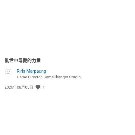
佈
日
期:
亂世中母愛的力量
Riris Marpaung
Game Director, GameChanger Studio
發
2026年08月05日
1
佈
日
期: