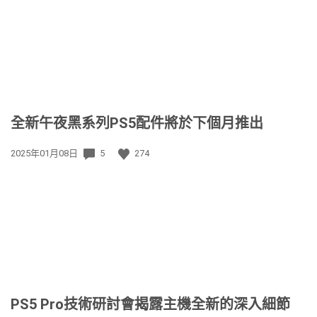
期:
全新午夜黑系列PS5配件將於下個月推出
發
2025年01月08日
5
274
佈
日
期:
PS5 Pro技術研討會揭露主機全新的深入細節